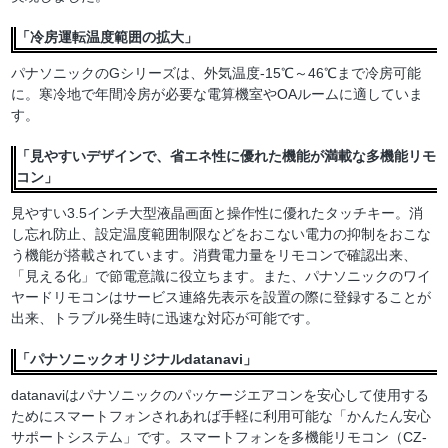
「冷房運転温度範囲の拡大」
パナソニックのGシリーズは、外気温度-15℃～46℃まで冷房可能
に。寒冷地で年間冷房が必要な電算機室やOAルームに適していま
す。
「見やすいデザインで、省エネ性に優れた機能が満載な多機能リモ
コン」
見やすい3.5インチ大型液晶画面と操作性に優れたタッチキー。消
し忘れ防止、設定温度範囲制限などをおこない電力の抑制をおこな
う機能が搭載されています。消費電力量をリモコンで確認出来、
「見える化」で節電意識に役立ちます。また、パナソニックのワイ
ヤードリモコンはサービス連絡先表示を設置の際に登録することが
出来、トラブル発生時に迅速な対応が可能です。
「パナソニックオリジナルdatanavi」
datanaviはパナソニックのパッケージエアコンを安心して使用する
ためにスマートフォンされあれば手軽に利用可能な「かんたん安心
サポートシステム」です。スマートフォンを多機能リモコン（CZ-