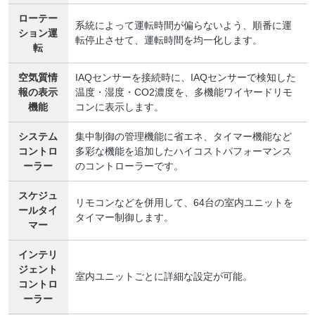
ローテー
系統によって運転時間が偏らないよう、順番に運
ション運
転停止させて、運転時間を均一化します。
転
空気質情
IAQセンサーを接続時に、IAQセンサーで検知した
報の表示
温度・湿度・CO2濃度を、多機能ワイヤードリモ
機能
コンに表示します。
システム
集中制御の管理機能に省エネ、タイマー機能など
コントロ
多彩な機能を追加したハイコストパフォーマンス
ーラー
のコントローラーです。
スケジュ
リモコンなどを併用して、64台の室内ユニットを
ールタイ
タイマー制御します。
マー
インテリ
ジェント
室内ユニットごとに詳細な設定が可能。
コントロ
ーラー