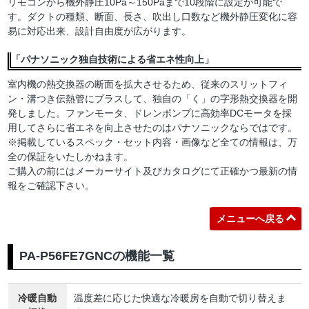
リモコンから機外静圧10Pa～150Paまで10段階に設定が可能で
す。ダクトの種類、断面、長さ、吹出し口数など機外静圧変化に容
易に対応出来、設計自由度が広がります。
「パナソニック独自技術による省エネ性向上」
室内機の熱交換器の断面を拡大させるため、従来のスリットフィ
ン・溝つき伝熱管にプラスして、独自の「く」の字形熱交換器を開
発しました。ファンモータ、ドレンポンプに高効率DCモータを採
用してさらに省エネを向上させたのはパナソニックならではです。
※掲載しているスペック・セット内容・画像など全ての情報は、万
全の保証をいたしかねます。
ご購入の前にはメーカーサイト及びカタログにて正確かつ最新の情
報をご確認下さい。
メニューへ戻る
PA-P56FE7GNCの機能一覧
冷暖自動
温度差に応じた快適な冷暖房を自動で切り替えま