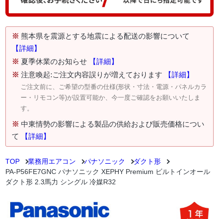
※
熊本県を震源とする地震による配送の影響について
【詳細】
※
夏季休業のお知らせ
【詳細】
※
注意喚起:ご注文内容誤りが増えております
【詳細】
ご注文前に、ご希望の型番の仕様(形状・寸法・電源・パネルカラ
ー・リモコン等)が設置可能か、今一度ご確認をお願いいたしま
す。
※
中東情勢の影響による製品の供給および販売価格につい
て
【詳細】
TOP
業務用エアコン
パナソニック
ダクト形
PA-P56FE7GNC パナソニック XEPHY Premium ビルトインオール
ダクト形 2.3馬力 シングル 冷媒R32