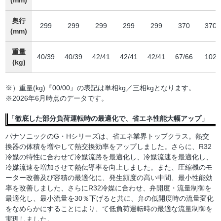
奥行
299
299
299
299
299
370
370
(mm)
重量
40/39
40/39
42/41
42/41
42/41
67/66
102
(kg)
※）重量(kg)『00/00』の表記は単相kg／三相kgとなります。
※2026年6月時点のデータです。
「徹底した部分負荷運転時の最適化で、省エネ性能大幅アップ」
パナソニックのG・Hシリーズは、省エネ業界トップクラス。熱交
換器の体積を増やして熱交換効率をアップしました。さらに、R32
冷媒の特性に合わせて冷媒流路を最適化し、冷媒流速を最適化し、
冷媒流速を増加させて熱伝導率を向上しました。また、圧縮機のモ
ーター改善及び容積の最適化に、発生頻度の高い中間、最小性能効
率を改善しました、さらにR32冷媒に合わせ、弁開度・流量制御を
最適化し、最小流量を30％下げると共に、弁の低開度時の流量変化
をなめらかにすることにより、て低負荷運転時の最適な流量制御を
実現しました。