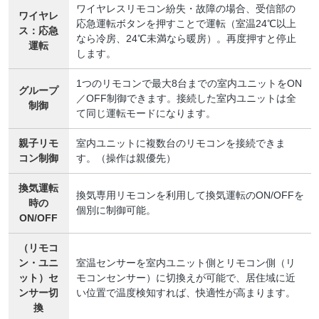
ワイヤレスリモコン紛失・故障の場合、受信部の
ワイヤレ
応急運転ボタンを押すことで運転（室温24℃以上
ス：応急
なら冷房、24℃未満なら暖房）。再度押すと停止
運転
します。
1つのリモコンで最大8台までの室内ユニットをON
グループ
／OFF制御できます。接続した室内ユニットは全
制御
て同じ運転モードになります。
親子リモ
室内ユニットに複数台のリモコンを接続できま
コン制御
す。（操作は親優先）
換気運転
換気専用リモコンを利用して換気運転のON/OFFを
時の
個別に制御可能。
ON/OFF
（リモコ
ン・ユニ
室温センサーを室内ユニット側とリモコン側（リ
ット）セ
モコンセンサー）に切換えが可能で、居住域に近
ンサー切
い位置で温度検知すれば、快適性が高まります。
換