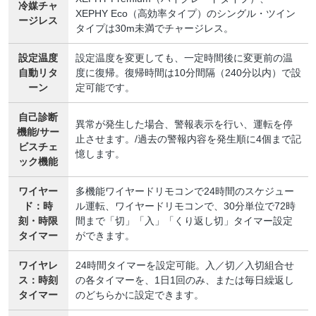
冷媒チャ
XEPHY Eco（高効率タイプ）のシングル・ツイン
ージレス
タイプは30m未満でチャージレス。
設定温度
設定温度を変更しても、一定時間後に変更前の温
自動リタ
度に復帰。復帰時間は10分間隔（240分以内）で設
ーン
定可能です。
自己診断
異常が発生した場合、警報表示を行い、運転を停
機能/サー
止させます。/過去の警報内容を発生順に4個まで記
ビスチェ
憶します。
ック機能
ワイヤー
多機能ワイヤードリモコンで24時間のスケジュー
ド：時
ル運転、ワイヤードリモコンで、30分単位で72時
刻・時限
間まで「切」「入」「くり返し切」タイマー設定
タイマー
ができます。
ワイヤレ
24時間タイマーを設定可能。入／切／入切組合せ
ス：時刻
の各タイマーを、1日1回のみ、または毎日繰返し
タイマー
のどちらかに設定できます。