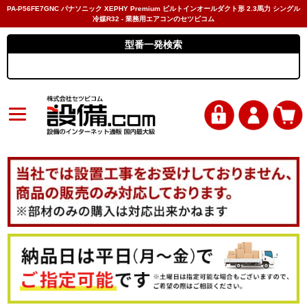
PA-P56FE7GNC パナソニック XEPHY Premium ビルトインオールダクト形 2.3馬力 シングル
冷媒R32 - 業務用エアコンのセツビコム
型番一発検索