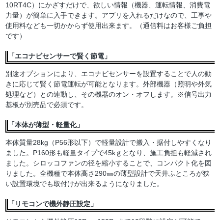
10RT4C）にかざすだけで、欲しい情報（機器、運転情報、消費電
力量）が簡単に入手できます。アプリを入れるだけなので、工事や
使用料なども一切かからず使用出来ます。（通信料はお客様ご負担
です）
「エコナビセンサーで賢く節電」
別途オプションにより、エコナビセンサーを設置することで人の動
きに応じて賢く節電運転が可能となります。外部機器（照明や外気
処理など）との連動し、その機器のオン・オフします。※信号出力
基板が別売品で必須です。
「本体が薄型・軽量化」
本体質量28kg（P56形以下）で軽量設計で搬入・据付しやすくなり
ました。P160形も軽量タイプで45kｇとなり、施工負担も軽減され
ました。シロッコファンの径を縮小することで、コンパクト化を図
りました。全機種で本体高さ290㎜の薄型設計で天井ふところが狭
い設置環境でも取付けが出来るようになりました。
「リモコンで機外静圧設定」