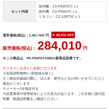
室内機：CS-P56FE7C x 1
セット内容
室外機：CU-P56G7C x 1
リモコン：CZ-10RT5C x 1
▼
80.6%
OFF
通常価格(税込)：
1,467,400
円
284,010
販売価格(税込)：
円
※この商品は、PA-P56FE7GNBの新商品型番です。
※リモコンを含んだ金額になります
※全国送料無料(一部地域を除く)
※ご納品先確認の際に、法人名・屋号などをお伺いさせていただく
場合がございます
※メーカー1年保証付き
※設置環境や使用状況により注意点があります。ご注文前に据付説
明書・取扱説明書をご確認ください。