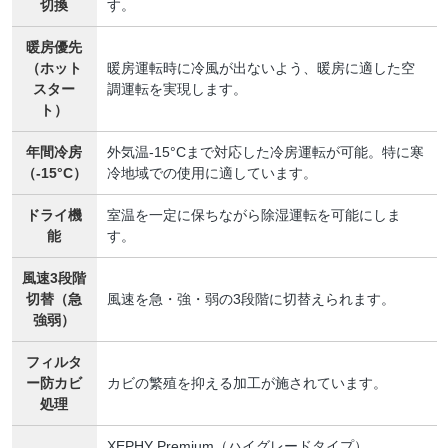
切換
す。
暖房優先
（ホット
暖房運転時に冷風が出ないよう、暖房に適した空
スター
調運転を実現します。
ト）
年間冷房
外気温-15°Cまで対応した冷房運転が可能。特に寒
（-15°C）
冷地域での使用に適しています。
ドライ機
室温を一定に保ちながら除湿運転を可能にしま
能
す。
風速3段階
切替（急
風速を急・強・弱の3段階に切替えられます。
強弱）
フィルタ
ー防カビ
カビの繁殖を抑える加工が施されています。
処理
XEPHY Premium（ハイグレードタイプ）、