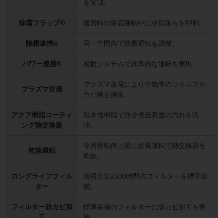
を実現。
除霜フラップ®
暖房時の除霜運転中に冷気落ちを抑制。
除霜連携®
同一空間内で除霜運転を調整。
パワー連携®
複数システムで効率的な運転を実現。
プラズマ放電により空気中のウイルスや
プラズマ空清
カビ菌を捕集。
アクア樹脂コーティ
親水性樹脂で熱交換器表面の汚れを洗
ング熱交換器
浄。
冷房運転停止後に送風運転で熱交換器を
乾燥運転
乾燥。
ロングライフフィル
清掃目安2500時間のフィルターを標準装
ター
備。
フィルター防カビ加
標準装備のフィルターに防カビ加工を実
工
施。