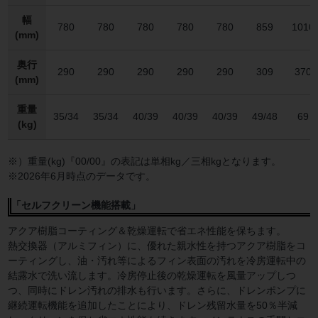
幅
780
780
780
780
780
859
1010
(mm)
奥行
290
290
290
290
290
309
370
(mm)
重量
35/34
35/34
40/39
40/39
40/39
49/48
69
(kg)
※）重量(kg)『00/00』の表記は単相kg／三相kgとなります。
※2026年6月時点のデータです。
「セルフクリーン機能搭載」
アクア樹脂コーティング＆乾燥運転で省エネ性能を保ちます。
熱交換器（アルミフィン）に、優れた親水性を持つアクア樹脂をコ
ーティングし、油・汚れ等によるフィン表面の汚れを冷房運転中の
結露水で洗い流します。冷房停止後の乾燥運転を風量アップしつ
つ、同時にドレン汚れの排水も行います。さらに、ドレンポンプに
継続運転機能を追加したことにより、ドレン残留水量を50％半減