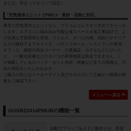
または、停止（リモコンで設定）
「空気清浄ユニットでPM2.5・黄砂・花粉に対応」
東芝の空気清浄ユニットなら、プラコムコレクター方式でキャッチ
します。エアコンに組み込み可能な省スペース＆省工事設計で、よ
り快適な空質環境を実現。ウイルス、タバコの煙、花粉バクテリア
などの微粒子までキャッチ。パチンコホール、レストランの客席、
オフィス、病院の待合コーナー、介護施設、ホテルなどにぴった
り。（一酸化炭素などのタバコの有害物質は除去できません。）
※掲載しているスペック・セット内容・画像など全ての情報は、万
全の保証をいたしかねます。
ご購入の前にはメーカーサイト及びカタログにて正確かつ最新の情
報をご確認下さい。
メニューへ戻る
GUSB22414PMUBの機能一覧
自動でフラップを上下に動作させ、部屋