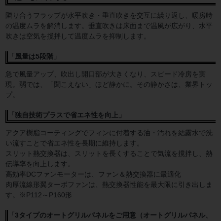
隣り合うフラップが水平吹き・垂直吹きを交互に繰り返し、暖房時
の温度ムラを解消します。垂直吹きは床面まで温風が広がり、水平
吹きは空気を撹拌して温度ムラを抑制します。
「風量は5段階」
急で風量アップ、吹出し開口部が大きくなり、スピード冷房を実
現。弱では、「聞こえない」ほど静かに。その静かさは、業界トッ
プ。
「独自技術プラスで省エネ性を向上」
アクア樹脂コーティングでフィンに付着する油・汚れを結露水で洗
い流すことで省エネ性を長期に維持します。
スリット熱交換器は、スリットを長くすることで気流を撹拌し、熱
伝導率を向上します。
高効率DCファンモーターは、ファン＆熱交換器に最適化
肉厚流線形翼ターボファンは、熱交換器性能を最大限に引き出しま
す。※P112～P160形
「3タイプのオートグリルパネルをご用意（オートグリルパネル、