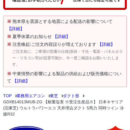
※
熊本県を震源とする地震による配送の影響について
【詳細】
※
夏季休業のお知らせ
【詳細】
※
注意喚起:ご注文内容誤りが増えております
【詳細】
ご注文前に、ご希望の型番の仕様(形状・寸法・電源・パネルカラ
ー・リモコン等)が設置可能か、今一度ご確認をお願いいたしま
す。
※
中東情勢の影響による製品の供給および販売価格につい
て
【詳細】
TOP
業務用エアコン
東芝
ダクト形
GDXB14013MUB-ZG 【耐重塩害 ※受注生産品※】 日本キヤリア
(旧東芝) ウルトラパワーエコ 天井埋込ダクト 5馬力 同時ツイン 冷
媒R32