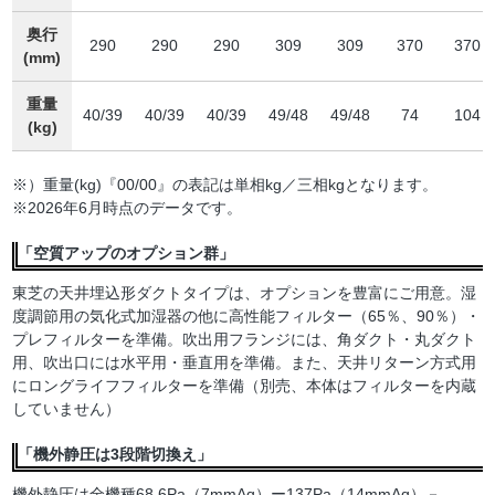
奥行
290
290
290
309
309
370
370
(mm)
重量
40/39
40/39
40/39
49/48
49/48
74
104
(kg)
※）重量(kg)『00/00』の表記は単相kg／三相kgとなります。
※2026年6月時点のデータです。
「空質アップのオプション群」
東芝の天井埋込形ダクトタイプは、オプションを豊富にご用意。湿
度調節用の気化式加湿器の他に高性能フィルター（65％、90％）・
プレフィルターを準備。吹出用フランジには、角ダクト・丸ダクト
用、吹出口には水平用・垂直用を準備。また、天井リターン方式用
にロングライフフィルターを準備（別売、本体はフィルターを内蔵
していません）
「機外静圧は3段階切換え」
機外静圧は全機種68.6Pa（7mmAq）ー137Pa（14mmAq）－