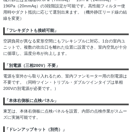
196Pa（20mmAq）の3段階設定が可能です。高性能フィルター使
用時やダクト抵抗に応じて選別出来ます。（機外静圧リード線の結
線を変更）
「フレキダクトも接続可能」
空調負荷が異なる変形空間にもフレキシブルに対応。1台の室内ユ
ニットで。複数の吹出口を離れた位置に設置でき、室内空気が十分
に循環し、温度分布が向上します。
「別電源（三相200V）不要」
電源を室外から取り入れるため、室内ファンモーター用の別電源は
不要です。（同時ツイン・トリプル・ダブルツインタイプは単相
200Vの別電源が必要です。）
「本体右側板に点検パネル」
東芝は、本体右側板に点検パネルを設置、内部の点検作業がスムー
ズに実施可能です。
「ドレンアップキット（別売）」