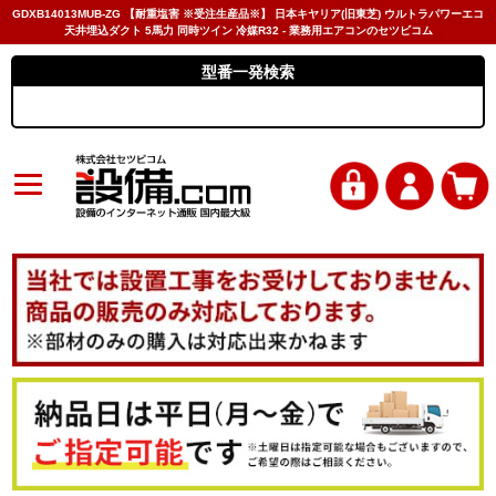
GDXB14013MUB-ZG 【耐重塩害 ※受注生産品※】 日本キヤリア(旧東芝) ウルトラパワーエコ
天井埋込ダクト 5馬力 同時ツイン 冷媒R32 - 業務用エアコンのセツビコム
型番一発検索