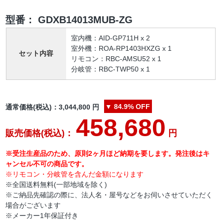
型番：
GDXB14013MUB-ZG
室内機：AID-GP711H x 2
室外機：ROA-RP1403HXZG x 1
セット内容
リモコン：RBC-AMSU52 x 1
分岐管：RBC-TWP50 x 1
▼
84.9%
OFF
通常価格(税込)：
3,044,800
円
458,680
販売価格(税込)：
円
※受注生産品のため、原則2ヶ月ほど納期を要します。発注後はキ
ャンセル不可の商品です。
※リモコン・分岐管を含んだ金額になります
※全国送料無料(一部地域を除く)
※ご納品先確認の際に、法人名・屋号などをお伺いさせていただく
場合がございます
※メーカー1年保証付き