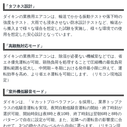
「タフネス設計」
ダイキンの業務用エアコンは、輸送でかかる振動テストや落下時の
強度をテスト、大雨でも浸水させない防水設計テストなど、輸送か
ら搬入まで様々な場合を想定した試験を実施し、様々な環境での使
用を想定した安心設計となっています。
「高顕熱対応モード」
ダイキンの業務用エアコンは、除湿が必要ない機械室などでは、省
エネ優先運転が可能。顕熱負荷を処理することで圧縮機の最低負荷
運転範囲を拡大し、中間期～冬期における発停最小限に抑えて、運
転効率を高め、より省エネ運転を可能にします。（リモコン現地設
定）
「室外機低騒音モード」
ダイキンは、「Ｖカットプロペラファン」を採用し、業界トップク
ラスの低騒音運転を実現。夜間自動低騒音運転の開始・終了時刻が
選択可能、開始時刻は夜8時と夜10時、終了時刻は翌朝6時と8時の
パターンで自在に設定が可能、また、近隣への運転音の影響度に合
わせて、3つの静かさのレベルから自由に選べます。（リモコン現