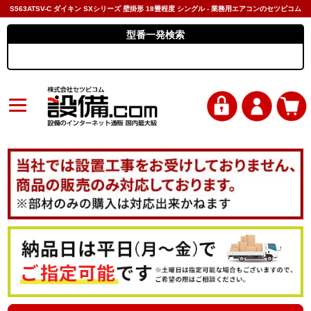
S563ATSV-C ダイキン SXシリーズ 壁掛形 18畳程度 シングル - 業務用エアコンのセツビコム
型番一発検索