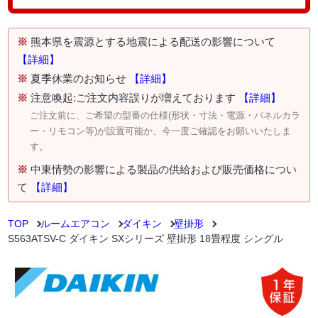
※
熊本県を震源とする地震による配送の影響について
【詳細】
※
夏季休業のお知らせ
【詳細】
※
注意喚起:ご注文内容誤りが増えております
【詳細】
ご注文前に、ご希望の型番の仕様(形状・寸法・電源・パネルカラ
ー・リモコン等)が設置可能か、今一度ご確認をお願いいたしま
す。
※
中東情勢の影響による製品の供給および販売価格につい
て
【詳細】
TOP
ルームエアコン
ダイキン
壁掛形
S563ATSV-C ダイキン SXシリーズ 壁掛形 18畳程度 シングル