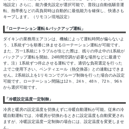
地設定）さらに、能力優先設定が選択可能で、普段は自動低騒音運
転、熱帯夜などの高負荷時は自動的に最低能力を確保し、快適さも
キープします。（リモコン現地設定）
「ローテーション運転＆バックアップ運転」
ダイキンの業務用エアコンは、機械によって運転時間が偏らないよ
う、1系統ずつを順番に休ませるローテーション運転が可能です。
また、万一1系統にトラブルが生じた際は、残りの停止中の1系統が
バックアップ運転を開始。24時間空調が必要な場所などに最適で
す。注）1系統ずつ停止させる運転です。適切な負荷選定を行った
上でご使用下さい。ベンティエール（熱交換器）との連動はできま
せん。2系統以上を1リモコンでグループ制御を行った場合のみ設定
可能です。ローテーション間隔は12ｈ、24ｈ、48ｈ、72ｈ、96ｈ
から選択可能です。
「冷暖設定温度一定制御」
冷房と暖房の設定温度を切換えずに冷暖自動運転が可能。従来の冷
暖自動運転では、冷暖房が切換わるときに設定温度も自動変更され
ますが、冷暖設定温度一定制御の場合には、設定温度を変更しませ
ん。