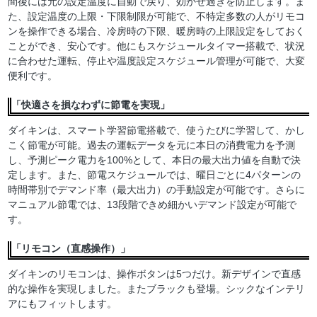
間後には元の設定温度に自動で戻り、効かせ過ぎを防止します。ま
た、設定温度の上限・下限制限が可能で、不特定多数の人がリモコ
ンを操作できる場合、冷房時の下限、暖房時の上限設定をしておく
ことができ、安心です。他にもスケジュールタイマー搭載で、状況
に合わせた運転、停止や温度設定スケジュール管理が可能で、大変
便利です。
「快適さを損なわずに節電を実現」
ダイキンは、スマート学習節電搭載で、使うたびに学習して、かし
こく節電が可能。過去の運転データを元に本日の消費電力を予測
し、予測ピーク電力を100%として、本日の最大出力値を自動で決
定します。また、節電スケジュールでは、曜日ごとに4パターンの
時間帯別でデマンド率（最大出力）の手動設定が可能です。さらに
マニュアル節電では、13段階できめ細かいデマンド設定が可能で
す。
「リモコン（直感操作）」
ダイキンのリモコンは、操作ボタンは5つだけ。新デザインで直感
的な操作を実現しました。またブラックも登場。シックなインテリ
アにもフィットします。