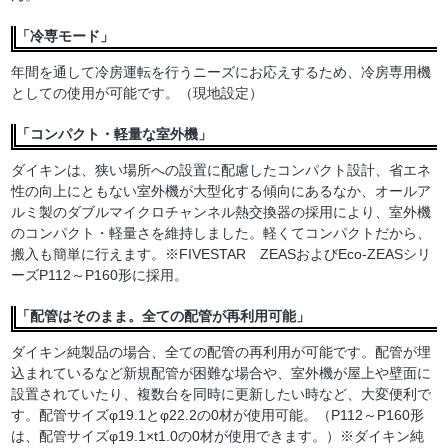
「冷専モード」
年間を通して冷房運転を行うニーズにお応えするため、冷房専用機
としての使用が可能です。（現地設定）
「コンパクト・軽量な室外機」
ダイキンは、狭い場所への設置に配慮したコンパクト設計、省エネ
性の向上にともない室外機が大型化する傾向にあるなか、オールア
ルミ製のダブルマイクロチャンネル熱交換器の採用により、室外機
のコンパクト・軽量さを維持しました。軽くてコンパクトだから、
搬入も簡単に行えます。※FIVESTAR ZEASおよびEco-ZEASシリ
ーズP112～P160形に採用。
「配管はそのまま。全ての配管が再利用可能」
ダイキン純製品の場合、全ての配管の再利用が可能です。配管が埋
込まれているなど新規配管が困難な場合や、室外機が屋上や壁面に
設置されていたり、複数台を同時に更新したい時など、大変便利で
す。配管サイズφ19.1とφ22.2の0材が使用可能。（P112～P160形
は、配管サイズφ19.1×t1.0の0材が使用できます。）※ダイキン純