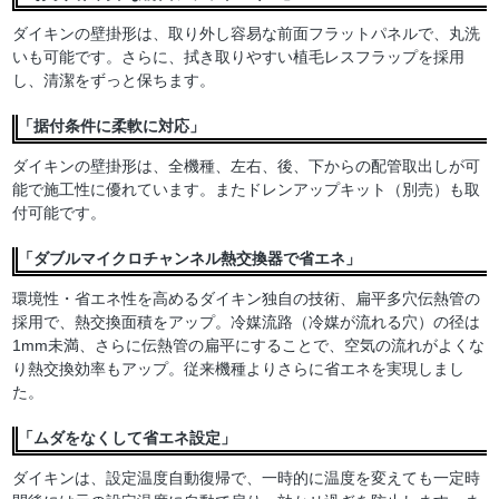
ダイキンの壁掛形は、取り外し容易な前面フラットパネルで、丸洗
いも可能です。さらに、拭き取りやすい植毛レスフラップを採用
し、清潔をずっと保ちます。
「据付条件に柔軟に対応」
ダイキンの壁掛形は、全機種、左右、後、下からの配管取出しが可
能で施工性に優れています。またドレンアップキット（別売）も取
付可能です。
「ダブルマイクロチャンネル熱交換器で省エネ」
環境性・省エネ性を高めるダイキン独自の技術、扁平多穴伝熱管の
採用で、熱交換面積をアップ。冷媒流路（冷媒が流れる穴）の径は
1mm未満、さらに伝熱管の扁平にすることで、空気の流れがよくな
り熱交換効率もアップ。従来機種よりさらに省エネを実現しまし
た。
「ムダをなくして省エネ設定」
ダイキンは、設定温度自動復帰で、一時的に温度を変えても一定時