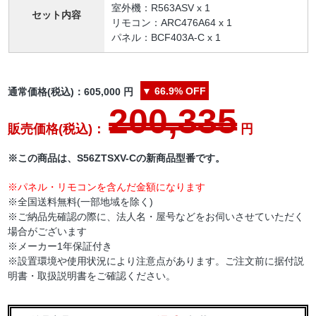
室外機：R563ASV x 1
セット内容
リモコン：ARC476A64 x 1
パネル：BCF403A-C x 1
▼
66.9%
OFF
通常価格(税込)：
605,000
円
200,335
販売価格(税込)：
円
※この商品は、S56ZTSXV-Cの新商品型番です。
※パネル・リモコンを含んだ金額になります
※全国送料無料(一部地域を除く)
※ご納品先確認の際に、法人名・屋号などをお伺いさせていただく
場合がございます
※メーカー1年保証付き
※設置環境や使用状況により注意点があります。ご注文前に据付説
明書・取扱説明書をご確認ください。