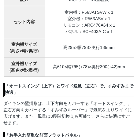
室内機：F563ATSVW x 1
室外機：R563ASV x 1
セット内容
リモコン：ARC476A64 x 1
パネル：BCF403A-C x 1
室内機サイズ
高295×幅798×奥行185mm
(高さx幅x奥行)
室外機サイズ
高610×幅795(+78)×奥行300(+42)mm
(高さx幅x奥行)
「オートスイング（上下）とワイド送風（左右）で、すみずみまで
快適」
ダイキンの壁掛形は、上下方向をカバーする「オートスイング」、
左右方向をカバーする「すみずみルーバー」で気流をよりワイドに
広げます。また、風量は3段階切換えも可能で、さらに快適にすご
せます。
「お手入れ簡単な前面フラットパネル」