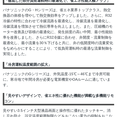
「徹底した部分負荷運転時の最適化で、省エネ性能大幅アップ」
パナソニックのG・Hシリーズは、省エネ業界トップクラス。熱交
換器の体積を増やして熱交換効率をアップしました。さらに、R32
冷媒の特性に合わせて冷媒流路を最適化し、冷媒流速を最適化し、
冷媒流速を増加させて熱伝導率を向上しました。また、圧縮機のモ
ーター改善及び容積の最適化に、発生頻度の高い中間、最小性能効
率を改善しました、さらにR32冷媒に合わせ、弁開度・流量制御を
最適化し、最小流量を30％下げると共に、弁の低開度時の流量変化
をなめらかにすることにより、て低負荷運転時の最適な流量制御を
実現しました。
「冷房運転温度範囲の拡大」
パナソニックのGシリーズは、外気温度-15℃～46℃まで冷房可能
に。寒冷地で年間冷房が必要な電算機室やOAルームに適していま
す。
「見やすいデザインで、省エネ性に優れた機能が満載な多機能リモ
コン」
見やすい3.5インチ大型液晶画面と操作性に優れたタッチキー。消
し忘れ防止、設定温度範囲制限などをおこない電力の抑制をおこな