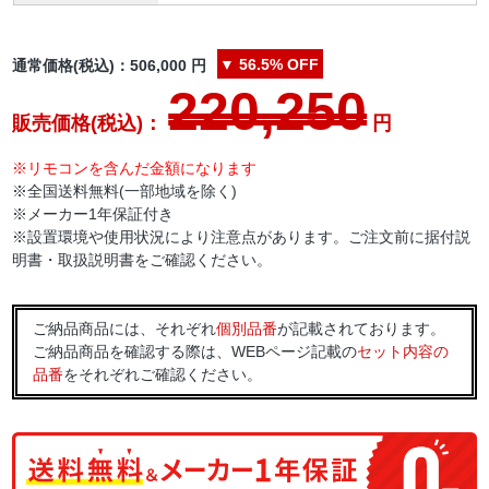
▼
56.5%
OFF
通常価格(税込)：
506,000
円
220,250
販売価格(税込)：
円
※リモコンを含んだ金額になります
※全国送料無料(一部地域を除く)
※メーカー1年保証付き
※設置環境や使用状況により注意点があります。ご注文前に据付説
明書・取扱説明書をご確認ください。
ご納品商品には、それぞれ
個別品番
が記載されております。
ご納品商品を確認する際は、WEBページ記載の
セット内容の
品番
をそれぞれご確認ください。