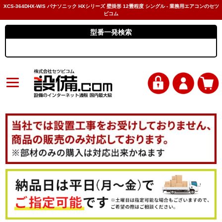
XCS-364DHX-W/S パナソニック HXシリーズ 壁掛形 12畳程度 シングル - 業務用エアコンのセツ
ビコム
型番一発検索