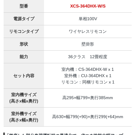
型番
XCS-364DHX-W/S
電源タイプ
単相100V
リモコンタイプ
ワイヤレスリモコン
形状
壁掛形
能力
36クラス 12畳程度
室内機：CS-364DHX-W x 1
セット内容
室外機：CU-364DHX x 1
リモコン：同梱リモコン x 1
室内機サイズ
高295×幅799×奥行385mm
(高さx幅x奥行)
室外機サイズ
高630×幅799(+90)×奥行299(+64)mm
(高さx幅x奥行)