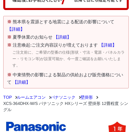
※
熊本県を震源とする地震による配送の影響について
【詳細】
※
夏季休業のお知らせ
【詳細】
※
注意喚起:ご注文内容誤りが増えております
【詳細】
ご注文前に、ご希望の型番の仕様(形状・寸法・電源・パネルカラ
ー・リモコン等)が設置可能か、今一度ご確認をお願いいたしま
す。
※
中東情勢の影響による製品の供給および販売価格につい
て
【詳細】
TOP
ルームエアコン
パナソニック
壁掛形
XCS-364DHX-W/S パナソニック HXシリーズ 壁掛形 12畳程度 シン
グル