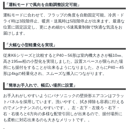
「運転モードで風向を自動調整設定可能」
運転モードに合わせて、フラップの角度を自動固定可能。冷房・ド
ライ時は3段階停止、暖房・送風時は5段階停止が出来ます。最適な
位置に固定設定し、更にきめ細かい5速風量制御で快適な気流をお
届けします。
「大幅な小型軽量化を実現」
従来K6シリーズと比較するとP40～56形は室内機大きさが幅10㎜、
高さ195㎜程の小型化を実現しました。設置スペースが限られた場
所にも据付をすることが出来るようになりました。さらにP40～45
形は4kgの軽量化され、スムーズな搬入につながります。
「簡単お手入れで、幅広い場所に設置」
お手入れがしやすいようにパナソニックの壁掛形エアコンはフラッ
トパネルを採用しています。洗いやすく、拭き掃除も容易に行える
のでメンテナンスのしやすいです。。左・左下・左後ろ・右下・
右・右後ろと6方向の多様な配管引回しが出来るので、据付場所に
も柔軟に対応出来るのも大きなメリットです。。