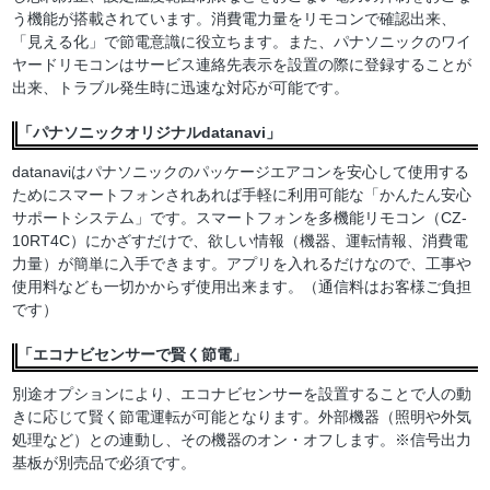
う機能が搭載されています。消費電力量をリモコンで確認出来、
「見える化」で節電意識に役立ちます。また、パナソニックのワイ
ヤードリモコンはサービス連絡先表示を設置の際に登録することが
出来、トラブル発生時に迅速な対応が可能です。
「パナソニックオリジナルdatanavi」
datanaviはパナソニックのパッケージエアコンを安心して使用する
ためにスマートフォンされあれば手軽に利用可能な「かんたん安心
サポートシステム」です。スマートフォンを多機能リモコン（CZ-
10RT4C）にかざすだけで、欲しい情報（機器、運転情報、消費電
力量）が簡単に入手できます。アプリを入れるだけなので、工事や
使用料なども一切かからず使用出来ます。（通信料はお客様ご負担
です）
「エコナビセンサーで賢く節電」
別途オプションにより、エコナビセンサーを設置することで人の動
きに応じて賢く節電運転が可能となります。外部機器（照明や外気
処理など）との連動し、その機器のオン・オフします。※信号出力
基板が別売品で必須です。