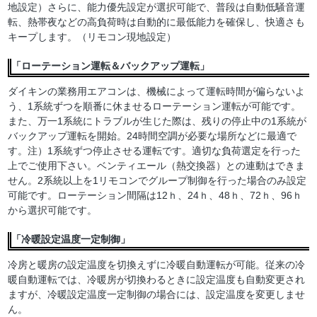
地設定）さらに、能力優先設定が選択可能で、普段は自動低騒音運
転、熱帯夜などの高負荷時は自動的に最低能力を確保し、快適さも
キープします。（リモコン現地設定）
「ローテーション運転＆バックアップ運転」
ダイキンの業務用エアコンは、機械によって運転時間が偏らないよ
う、1系統ずつを順番に休ませるローテーション運転が可能です。
また、万一1系統にトラブルが生じた際は、残りの停止中の1系統が
バックアップ運転を開始。24時間空調が必要な場所などに最適で
す。注）1系統ずつ停止させる運転です。適切な負荷選定を行った
上でご使用下さい。ベンティエール（熱交換器）との連動はできま
せん。2系統以上を1リモコンでグループ制御を行った場合のみ設定
可能です。ローテーション間隔は12ｈ、24ｈ、48ｈ、72ｈ、96ｈ
から選択可能です。
「冷暖設定温度一定制御」
冷房と暖房の設定温度を切換えずに冷暖自動運転が可能。従来の冷
暖自動運転では、冷暖房が切換わるときに設定温度も自動変更され
ますが、冷暖設定温度一定制御の場合には、設定温度を変更しませ
ん。