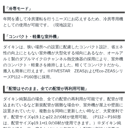
「冷専モード」
年間を通して冷房運転を行うニーズにお応えするため、冷房専用機
としての使用が可能です。（現地設定）
「コンパクト・軽量な室外機」
ダイキンは、狭い場所への設置に配慮したコンパクト設計、省エネ
性の向上にともない室外機が大型化する傾向にあるなか、オールア
ルミ製のダブルマイクロチャンネル熱交換器の採用により、室外機
のコンパクト・軽量さを維持しました。軽くてコンパクトだから、
搬入も簡単に行えます。※FIVESTAR ZEASおよびEco-ZEASシリ
ーズP112～P160形に採用。
「配管はそのまま。全ての配管が再利用可能」
ダイキン純製品の場合、全ての配管の再利用が可能です。配管が埋
込まれているなど新規配管が困難な場合や、室外機が屋上や壁面に
設置されていたり、複数台を同時に更新したい時など、大変便利で
す。配管サイズφ19.1とφ22.2の0材が使用可能。（P112～P160形
は、配管サイズφ19.1×t1.0の0材が使用できます。）※ダイキン純