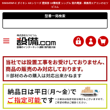
S565ATAP-C ダイキン AXシリーズ 壁掛形 18畳程度 シングル 室内電源 - 業務用エアコンのセツ
ビコム
型番一発検索