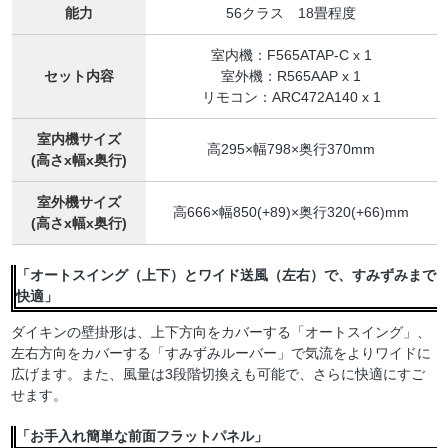
能力
56クラス 18畳程度
室内機：F565ATAP-C x 1
セット内容
室外機：R565AAP x 1
リモコン：ARC472A140 x 1
室内機サイズ
高295×幅798×奥行370mm
(高さx幅x奥行)
室外機サイズ
高666×幅850(+89)×奥行320(+66)mm
(高さx幅x奥行)
「オートスイング（上下）とワイド送風（左右）で、すみずみまで
快適」
ダイキンの壁掛形は、上下方向をカバーする「オートスイング」、
左右方向をカバーする「すみずみルーバー」で気流をよりワイドに
広げます。また、風量は3段階切換えも可能で、さらに快適にすご
せます。
「お手入れ簡単な前面フラットパネル」