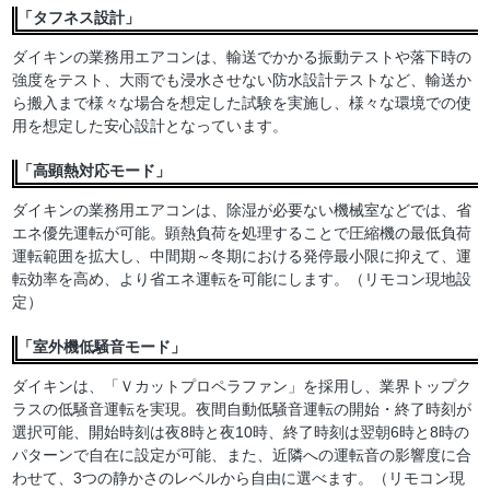
「タフネス設計」
ダイキンの業務用エアコンは、輸送でかかる振動テストや落下時の
強度をテスト、大雨でも浸水させない防水設計テストなど、輸送か
ら搬入まで様々な場合を想定した試験を実施し、様々な環境での使
用を想定した安心設計となっています。
「高顕熱対応モード」
ダイキンの業務用エアコンは、除湿が必要ない機械室などでは、省
エネ優先運転が可能。顕熱負荷を処理することで圧縮機の最低負荷
運転範囲を拡大し、中間期～冬期における発停最小限に抑えて、運
転効率を高め、より省エネ運転を可能にします。（リモコン現地設
定）
「室外機低騒音モード」
ダイキンは、「Ｖカットプロペラファン」を採用し、業界トップク
ラスの低騒音運転を実現。夜間自動低騒音運転の開始・終了時刻が
選択可能、開始時刻は夜8時と夜10時、終了時刻は翌朝6時と8時の
パターンで自在に設定が可能、また、近隣への運転音の影響度に合
わせて、3つの静かさのレベルから自由に選べます。（リモコン現