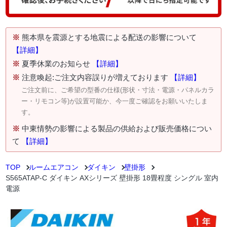
※
熊本県を震源とする地震による配送の影響について
【詳細】
※
夏季休業のお知らせ
【詳細】
※
注意喚起:ご注文内容誤りが増えております
【詳細】
ご注文前に、ご希望の型番の仕様(形状・寸法・電源・パネルカラ
ー・リモコン等)が設置可能か、今一度ご確認をお願いいたしま
す。
※
中東情勢の影響による製品の供給および販売価格につい
て
【詳細】
TOP
ルームエアコン
ダイキン
壁掛形
S565ATAP-C ダイキン AXシリーズ 壁掛形 18畳程度 シングル 室内
電源