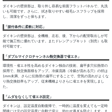
ダイキンの壁掛形は、取り外し容易な前面フラットパネルで、丸洗
いも可能です。さらに、拭き取りやすい植毛レスフラップを採用
し、清潔をずっと保ちます。
「据付条件に柔軟に対応」
ダイキンの壁掛形は、全機種、左右、後、下からの配管取出しが可
能で施工性に優れています。またドレンアップキット（別売）も取
付可能です。
「ダブルマイクロチャンネル熱交換器で省エネ」
環境性・省エネ性を高めるダイキン独自の技術、扁平多穴伝熱管の
採用で、熱交換面積をアップ。冷媒流路（冷媒が流れる穴）の径は
1mm未満、さらに伝熱管の扁平にすることで、空気の流れがよくな
り熱交換効率もアップ。従来機種よりさらに省エネを実現しまし
た。
「ムダをなくして省エネ設定」
ダイキンは、設定温度自動復帰で、一時的に温度を変えても一定時
間後には元の設定温度に自動で戻り、効かせ過ぎを防止します。ま