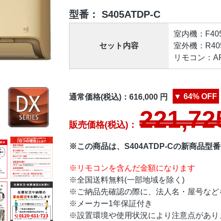
型番：
S405ATDP-C
室内機：F405A
セット内容
室外機：R405
リモコン：ARC
▼
64%
OFF
通常価格(税込)：
616,000
円
221,72
販売価格(税込)：
※この商品は、S404ATDP-Cの新商品型
※リモコンを含んだ金額になります
※全国送料無料(一部地域を除く)
※ご納品先確認の際に、法人名・屋号など
※メーカー1年保証付き
※設置環境や使用状況により注意点があり