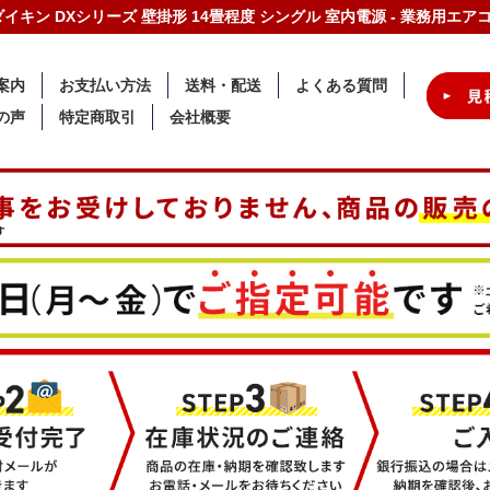
-C ダイキン DXシリーズ 壁掛形 14畳程度 シングル 室内電源 - 業務用エ
案内
お支払い方法
送料・配送
よくある質問
の声
特定商取引
会社概要