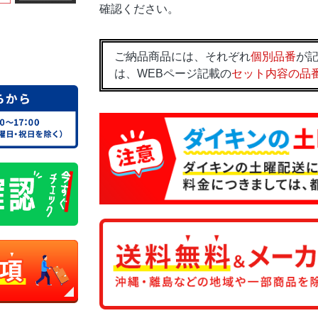
確認ください。
ご納品商品には、それぞれ
個別品番
が記
は、WEBページ記載の
セット内容の品