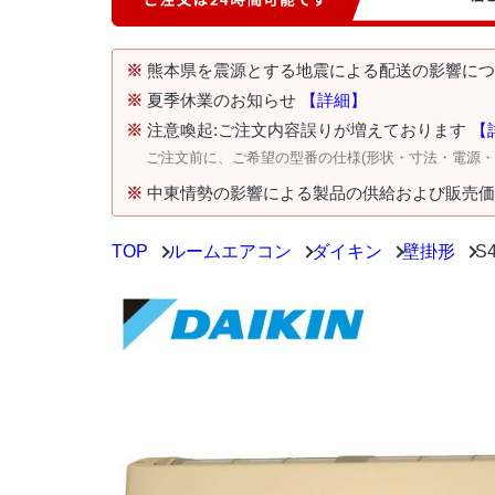
※
熊本県を震源とする地震による配送の影響に
※
夏季休業のお知らせ
【詳細】
※
注意喚起:ご注文内容誤りが増えております
【
ご注文前に、ご希望の型番の仕様(形状・寸法・電源
※
中東情勢の影響による製品の供給および販売
TOP
ルームエアコン
ダイキン
壁掛形
S