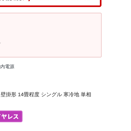
。
室内電源
壁掛形 14畳程度 シングル 寒冷地 単相