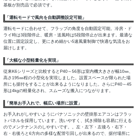
基板が別売品で必須です。
「運転モードで風向を自動調整設定可能」
運転モードに合わせて、フラップの角度を自動固定可能。冷房・ド
ライ時は3段階停止、暖房・送風時は5段階停止が出来ます。最適な
位置に固定設定し、更にきめ細かい5速風量制御で快適な気流をお
届けします。
「大幅な小型軽量化を実現」
従来K6シリーズと比較するとP40～56形は室内機大きさが幅10㎜、
高さ195㎜程の小型化を実現しました。設置スペースが限られた場
所にも据付をすることが出来るようになりました。さらにP40～45
形は4kgの軽量化され、スムーズな搬入につながります。
「簡単お手入れで、幅広い場所に設置」
お手入れがしやすいようにパナソニックの壁掛形エアコンはフラッ
トパネルを採用しています。洗いやすく、拭き掃除も容易に行える
のでメンテナンスのしやすいです。。左・左下・左後ろ・右下・
右・右後ろと6方向の多様な配管引回しが出来るので、据付場所に