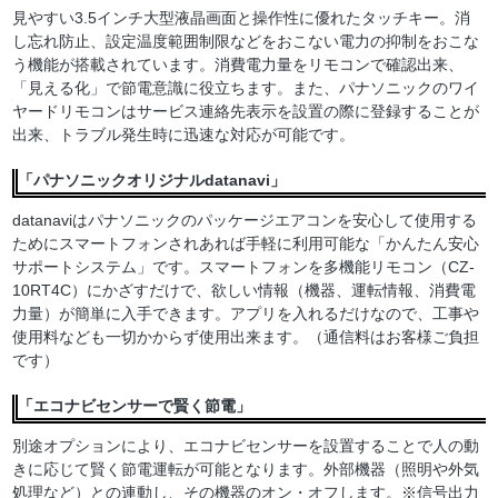
見やすい3.5インチ大型液晶画面と操作性に優れたタッチキー。消
し忘れ防止、設定温度範囲制限などをおこない電力の抑制をおこな
う機能が搭載されています。消費電力量をリモコンで確認出来、
「見える化」で節電意識に役立ちます。また、パナソニックのワイ
ヤードリモコンはサービス連絡先表示を設置の際に登録することが
出来、トラブル発生時に迅速な対応が可能です。
「パナソニックオリジナルdatanavi」
datanaviはパナソニックのパッケージエアコンを安心して使用する
ためにスマートフォンされあれば手軽に利用可能な「かんたん安心
サポートシステム」です。スマートフォンを多機能リモコン（CZ-
10RT4C）にかざすだけで、欲しい情報（機器、運転情報、消費電
力量）が簡単に入手できます。アプリを入れるだけなので、工事や
使用料なども一切かからず使用出来ます。（通信料はお客様ご負担
です）
「エコナビセンサーで賢く節電」
別途オプションにより、エコナビセンサーを設置することで人の動
きに応じて賢く節電運転が可能となります。外部機器（照明や外気
処理など）との連動し、その機器のオン・オフします。※信号出力