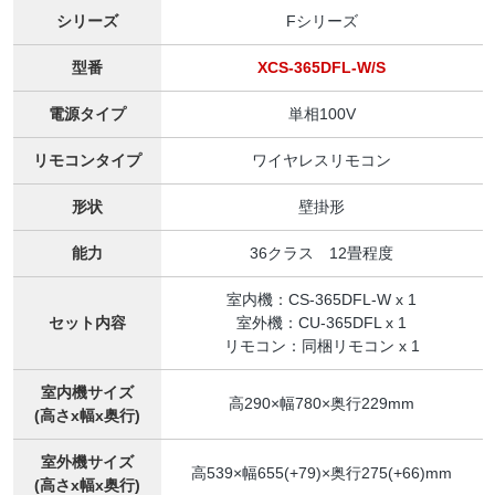
シリーズ
Fシリーズ
型番
XCS-365DFL-W/S
電源タイプ
単相100V
リモコンタイプ
ワイヤレスリモコン
形状
壁掛形
能力
36クラス 12畳程度
室内機：CS-365DFL-W x 1
セット内容
室外機：CU-365DFL x 1
リモコン：同梱リモコン x 1
室内機サイズ
高290×幅780×奥行229mm
(高さx幅x奥行)
室外機サイズ
高539×幅655(+79)×奥行275(+66)mm
(高さx幅x奥行)