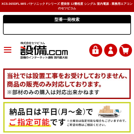
XCS-365DFL-W/S パナソニック Fシリーズ 壁掛形 12畳程度 シングル 室内電源 - 業務用エアコン
のセツビコム
型番一発検索