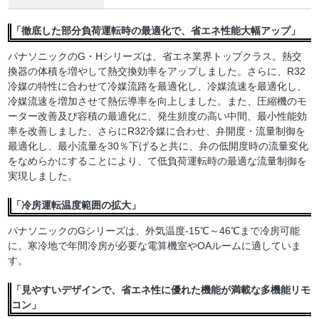
「徹底した部分負荷運転時の最適化で、省エネ性能大幅アップ」
パナソニックのG・Hシリーズは、省エネ業界トップクラス。熱交
換器の体積を増やして熱交換効率をアップしました。さらに、R32
冷媒の特性に合わせて冷媒流路を最適化し、冷媒流速を最適化し、
冷媒流速を増加させて熱伝導率を向上しました。また、圧縮機のモ
ーター改善及び容積の最適化に、発生頻度の高い中間、最小性能効
率を改善しました、さらにR32冷媒に合わせ、弁開度・流量制御を
最適化し、最小流量を30％下げると共に、弁の低開度時の流量変化
をなめらかにすることにより、て低負荷運転時の最適な流量制御を
実現しました。
「冷房運転温度範囲の拡大」
パナソニックのGシリーズは、外気温度-15℃～46℃まで冷房可能
に。寒冷地で年間冷房が必要な電算機室やOAルームに適していま
す。
「見やすいデザインで、省エネ性に優れた機能が満載な多機能リモ
コン」