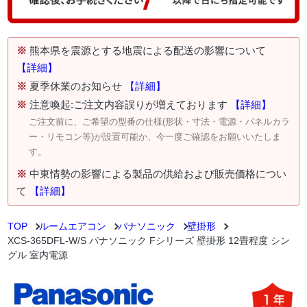
※
熊本県を震源とする地震による配送の影響について
【詳細】
※
夏季休業のお知らせ
【詳細】
※
注意喚起:ご注文内容誤りが増えております
【詳細】
ご注文前に、ご希望の型番の仕様(形状・寸法・電源・パネルカラ
ー・リモコン等)が設置可能か、今一度ご確認をお願いいたしま
す。
※
中東情勢の影響による製品の供給および販売価格につい
て
【詳細】
TOP
ルームエアコン
パナソニック
壁掛形
XCS-365DFL-W/S パナソニック Fシリーズ 壁掛形 12畳程度 シン
グル 室内電源