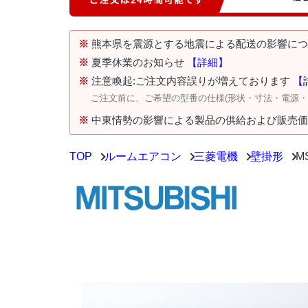
※
熊本県を震源とする地震による配送の影響に
※
夏季休業のお知らせ
【詳細】
※
注意喚起:ご注文内容誤りが増えております
【
ご注文前に、ご希望の型番の仕様(形状・寸法・電源
※
中東情勢の影響による製品の供給および販売
TOP
ルームエアコン
三菱電機
壁掛形
M