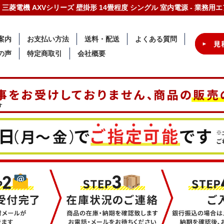
S-W 三菱電機 AXVシリーズ 壁掛形 14畳程度 シングル 室内電源 - 業
案内
お支払い方法
送料・配送
よくある質問
の声
特定商取引
会社概要