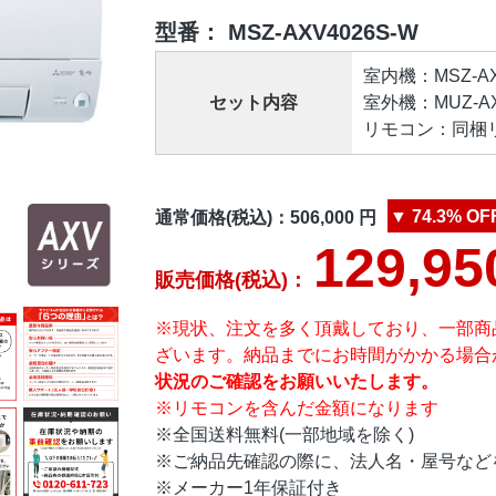
型番：
MSZ-AXV4026S-W
室内機：MSZ-AXV4
セット内容
室外機：MUZ-AXV
リモコン：同梱リ
▼
74.3%
OF
通常価格(税込)：
506,000
円
129,95
販売価格(税込)：
※現状、注文を多く頂戴しており、一部商
ざいます。納品までにお時間がかかる場合
状況のご確認をお願いいたします。
※リモコンを含んだ金額になります
※全国送料無料(一部地域を除く)
※ご納品先確認の際に、法人名・屋号など
※メーカー1年保証付き