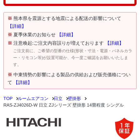
※
熊本県を震源とする地震による配送の影響について
【詳細】
※
夏季休業のお知らせ
【詳細】
※
注意喚起:ご注文内容誤りが増えております
【詳細】
ご注文前に、ご希望の型番の仕様(形状・寸法・電源・パネルカラ
ー・リモコン等)が設置可能か、今一度ご確認をお願いいたしま
す。
※
中東情勢の影響による製品の供給および販売価格につい
て
【詳細】
TOP
ルームエアコン
日立
壁掛形
RAS-ZJ4026D-W 日立 ZJシリーズ 壁掛形 14畳程度 シングル