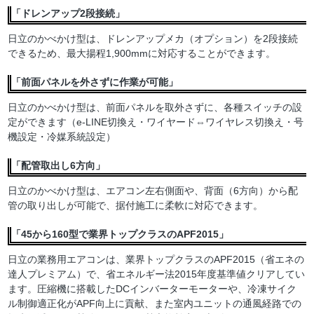
「ドレンアップ2段接続」
日立のかべかけ型は、ドレンアップメカ（オプション）を2段接続
できるため、最大揚程1,900mmに対応することができます。
「前面パネルを外さずに作業が可能」
日立のかべかけ型は、前面パネルを取外さずに、各種スイッチの設
定ができます（e-LINE切換え・ワイヤード⇔ワイヤレス切換え・号
機設定・冷媒系統設定）
「配管取出し6方向」
日立のかべかけ型は、エアコン左右側面や、背面（6方向）から配
管の取り出しが可能で、据付施工に柔軟に対応できます。
「45から160型で業界トップクラスのAPF2015」
日立の業務用エアコンは、業界トップクラスのAPF2015（省エネの
達人プレミアム）で、省エネルギー法2015年度基準値クリアしてい
ます。圧縮機に搭載したDCインバーターモーターや、冷凍サイク
ル制御適正化がAPF向上に貢献、また室内ユニットの通風経路での