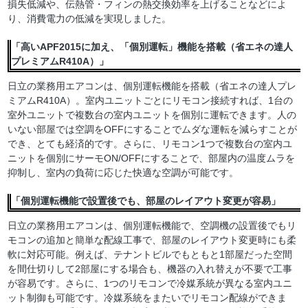
損失低減や、伝熱管・フィンの熱交換効率を上げることなどによ
り、消費電力の低減を実現しました。
「高いAPF2015に加え、「個別運転」機能を搭載（省エネの達人
プレミアムR410A）」
日立の業務用エアコンは、個別運転機能を搭載（省エネの達人プレ
ミアムR410A）。室内ユニットごとにリモコン接続すれば、1台の
室外ユニットで複数台の室内ユニットを個別に運転できます。人の
いない部屋では空調をOFFにすることでムダな運転を減らすことが
でき、とても経済的です。さらに、リモコン1つで複数台の室内ユ
ニットを個別にサーモON/OFFにすることで、部屋内の温度ムラを
抑制し、室内の負荷に応じた快適な空調が可能です。
「個別運転機能で設置後でも、部屋のレイアウト変更が容易」
日立の業務用エアコンは、個別運転機能で、空調機の設置後でもリ
モコンの追加と簡単な配線工事で、部屋のレイアウト変更時にも柔
軟に対応可能。例えば、テナントビルでもともと1部屋だった空間
を間仕切りして2部屋にする場合も、機器の入れ替えが不要で工事
が容易です。さらに、1つのリモコンで冷媒系統が異なる室内ユニ
ット制御も可能です。冷媒系統をまたいでリモコン配線ができま