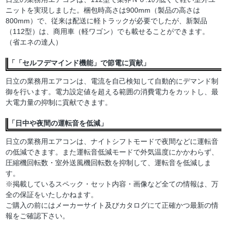
ニットを実現しました。梱包時高さは900mm（製品の高さは
800mm）で、従来は配送に軽トラックが必要でしたが、新製品
（112型）は、商用車（軽ワゴン）でも載せることができます。
（省エネの達人）
「「セルフデマインド機能」で節電に貢献」
日立の業務用エアコンは、電流を自己検知して自動的にデマンド制
御を行います。電力設定値を超える範囲の消費電力をカットし、最
大電力量の抑制に貢献できます。
「日中や夜間の運転音を低減」
日立の業務用エアコンは、ナイトシフトモードで夜間などに運転音
の低減できます。また運転音低減モードで外気温度にかかわらず、
圧縮機回転数・室外送風機回転数を抑制して、運転音を低減しま
す。
※掲載しているスペック・セット内容・画像など全ての情報は、万
全の保証をいたしかねます。
ご購入の前にはメーカーサイト及びカタログにて正確かつ最新の情
報をご確認下さい。