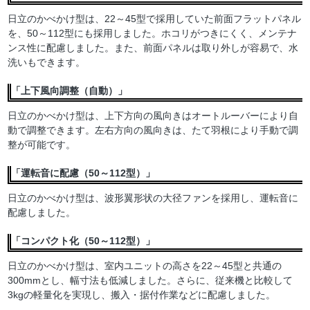
日立のかべかけ型は、22～45型で採用していた前面フラットパネル
を、50～112型にも採用しました。ホコリがつきにくく、メンテナ
ンス性に配慮しました。また、前面パネルは取り外しが容易で、水
洗いもできます。
「上下風向調整（自動）」
日立のかべかけ型は、上下方向の風向きはオートルーバーにより自
動で調整できます。左右方向の風向きは、たて羽根により手動で調
整が可能です。
「運転音に配慮（50～112型）」
日立のかべかけ型は、波形翼形状の大径ファンを採用し、運転音に
配慮しました。
「コンパクト化（50～112型）」
日立のかべかけ型は、室内ユニットの高さを22～45型と共通の
300mmとし、幅寸法も低減しました。さらに、従来機と比較して
3kgの軽量化を実現し、搬入・据付作業などに配慮しました。