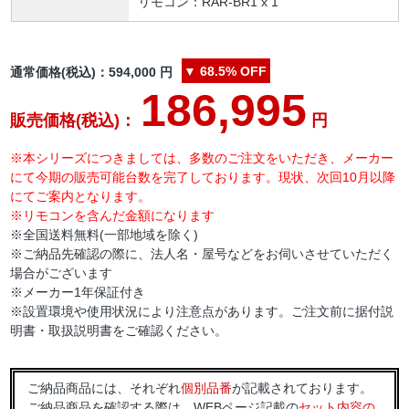
リモコン：RAR-BR1 x 1
▼
68.5%
OFF
通常価格(税込)：
594,000
円
186,995
販売価格(税込)：
円
※本シリーズにつきましては、多数のご注文をいただき、メーカー
にて今期の販売可能台数を完了しております。現状、次回10月以降
にてご案内となります。
※リモコンを含んだ金額になります
※全国送料無料(一部地域を除く)
※ご納品先確認の際に、法人名・屋号などをお伺いさせていただく
場合がございます
※メーカー1年保証付き
※設置環境や使用状況により注意点があります。ご注文前に据付説
明書・取扱説明書をご確認ください。
ご納品商品には、それぞれ
個別品番
が記載されております。
ご納品商品を確認する際は、WEBページ記載の
セット内容の