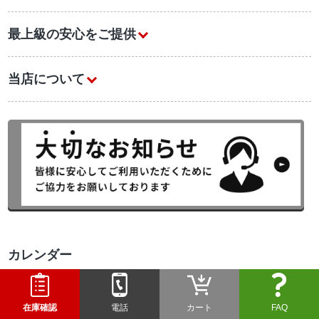
最上級の安心をご提供
当店について
カレンダー
2026年8月
日
月
火
水
木
金
土
在庫確認
電話
カート
FAQ