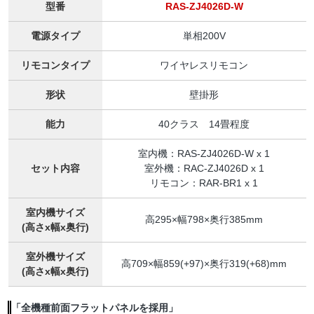
型番
RAS-ZJ4026D-W
電源タイプ
単相200V
リモコンタイプ
ワイヤレスリモコン
形状
壁掛形
能力
40クラス 14畳程度
室内機：RAS-ZJ4026D-W x 1
セット内容
室外機：RAC-ZJ4026D x 1
リモコン：RAR-BR1 x 1
室内機サイズ
高295×幅798×奥行385mm
(高さx幅x奥行)
室外機サイズ
高709×幅859(+97)×奥行319(+68)mm
(高さx幅x奥行)
「全機種前面フラットパネルを採用」