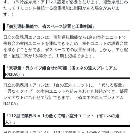
す。（※冷媒系統・アドレス設定が必要となります。複数系統にわ
たってリモコンを接続する節電機能に制限がある場合がありま
す。）
「個別運転機能で、省スペース設置と工期削減」
日立の業務用エアコンは、個別運転機能なら1台の室外ユニットで
複数台の室内ユニットを運転できるため、室外ユニットの設置台数
を減らすことができ、省スペースでの設置が可能。しかも、主な配
管・配線工事が1系等分で、工期も短縮できます。
「異容量・異タイプ組合せが可能（省エネの達人プレミアム
R410A）」
日立の業務用エアコンは、1台の室外ユニットに、「異なる容量」
「異なるタイプ」の室内ユニットを組み合わせた接続ができ、部屋
レイアウトに合わせて設計できます。（省エネの達人プレミアム
R410A）
「112型で業界Ｎｏ.1の低くて軽い室外ユニット（省エネの達
人）」
日立の業務用エアコンは、112型で業界Ｎｏ.1の低くて軽い室外ユ