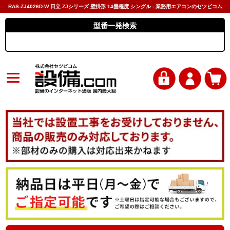
RAS-ZJ4026D-W 日立 ZJシリーズ 壁掛形 14畳程度 シングル - 業務用エアコンのセツビコム
型番一発検索