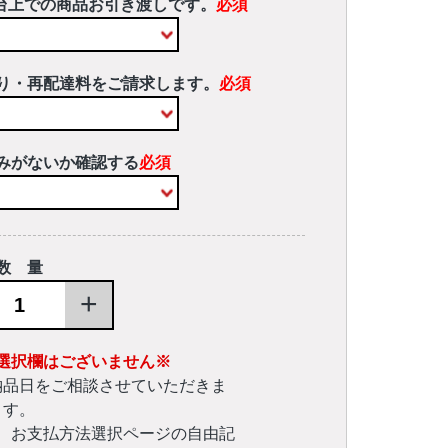
台上での商品お引き渡しです。
必須
り・再配達料をご請求します。
必須
みがないか確認する
必須
数 量
+
選択欄はございません※
納品日をご相談させていただきま
す。
、お支払方法選択ページの自由記