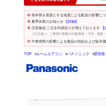
※
熊本県を震源とする地震による配送の影響に
※
夏季休業のお知らせ
【詳細】
※
注意喚起:ご注文内容誤りが増えております
【
ご注文前に、ご希望の型番の仕様(形状・寸法・電源
※
中東情勢の影響による製品の供給および販売
TOP
ルームエアコン
パナソニック
壁掛形