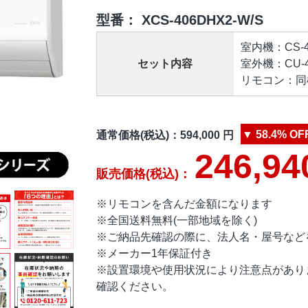
型番：
XCS-406DHX2-W/S
室内機：CS-40
セット内容
室外機：CU-40
リモコン：同梱
▼
58.4%
OF
通常価格(税込)：
594,000
円
246,94
販売価格(税込)：
※リモコンを含んだ金額になります
※全国送料無料(一部地域を除く)
※ご納品先確認の際に、法人名・屋号など
※メーカー1年保証付き
※設置環境や使用状況により注意点があり
確認ください。