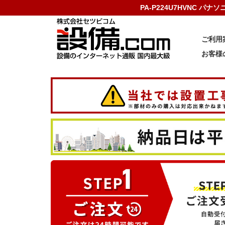
PA-P224U7HVNC パ
ご利用
お客様