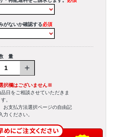
り・再配達料をご請求します。
必須
みがないか確認する
必須
数 量
+
選択欄はございません※
納品日をご相談させていただきま
す。
、お支払方法選択ページの自由記
入力ください。