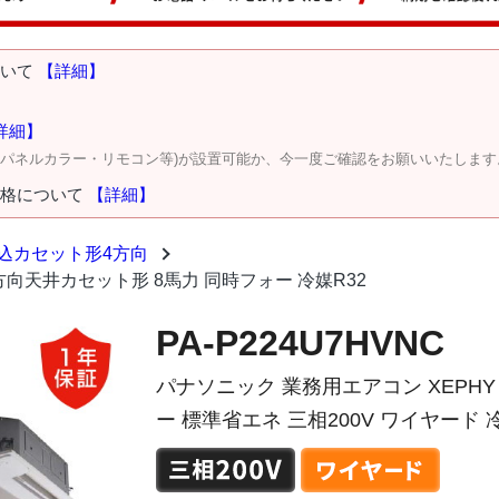
ついて
【詳細】
詳細】
・パネルカラー・リモコン等)が設置可能か、今一度ご確認をお願いいたします
価格について
【詳細】
込カセット形4方向
o 4方向天井カセット形 8馬力 同時フォー 冷媒R32
PA-P224U7HVNC
パナソニック 業務用エアコン XEPHY
ー 標準省エネ 三相200V ワイヤード 