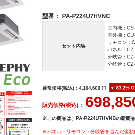
型番：
PA-P224U7HVNC
室内機：CS-P
室外機：CU-P
リモコン：CZ-
セット内容
パネル：CZ-1
分岐管：CZ-3
分岐管：CZ-1
▼
83.2%
O
通常価格(税込)：
4,164,600
円
698,85
販売価格(税込)：
※この商品は、PA-P224U7HVNBの新
※パネル・リモコン・分岐管を含んだ金額