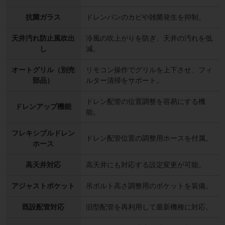
抗菌ガラス
ドレンパンのカビや雑菌発生を抑制。
天井汚れ防止風吹出
冷風の吹上がりを防ぎ、天井の汚れを低
し
減。
オートグリル（別売
リモコン操作でグリルを上下させ、フィ
部品）
ルター清掃をサポート。
ドレン配管の位置調整を容易にする機
ドレンアップ機能
能。
フレキシブルドレン
ドレン配管位置の調整用ホースを付属。
ホース
高天井対応
高天井にも対応する設定変更が可能。
アジャストポケット
吊ボルト高さ調整用のポケットを装備。
既設配管対応
旧型配管を再利用して最新機種に対応。