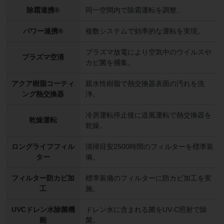
除霜連携®
同一空間内で除霜運転を調整。
パワー連携®
複数システムで効率的な運転を実現。
プラズマ放電により空気中のウイルスや
プラズマ空清
カビ菌を捕集。
アクア樹脂コーティ
親水性樹脂で熱交換器表面の汚れを洗
ング熱交換器
浄。
冷房運転停止後に送風運転で熱交換器を
乾燥運転
乾燥。
ロングライフフィル
清掃目安2500時間のフィルターを標準装
ター
備。
フィルター防カビ加
標準装備のフィルターに防カビ加工を実
工
施。
UVCドレン水除菌機
ドレン水に含まれる菌をUV-C照射で除
能
菌。