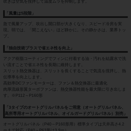
吹きは空気を撹拌して温度ムラを抑制します。
「風量は5段階」
急で風量アップ、吹出し開口部が大きくなり、スピード冷房を実
現。弱では、「聞こえない」ほど静かに。その静かさは、業界トッ
プ。
「独自技術プラスで省エネ性を向上」
アクア樹脂コーティングでフィンに付着する油・汚れを結露水で洗
い流すことで省エネ性を長期に維持します。
スリット熱交換器は、スリットを長くすることで気流を撹拌し、熱
伝導率を向上します。
高効率DCファンモーターは、ファン＆熱交換器に最適化
肉厚流線形翼ターボファンは、熱交換器性能を最大限に引き出しま
す。※P112～P160形
「3タイプのオートグリルパネルをご用意（オートグリルパネル、
高所専用オートグリルパネル、オイルガードグリルパネル）別売」
オートグリルパネル（P40～P160形用）標準タイプは天井高さ4.2
ｍまで対応（P40～P63形は3.9ｍ）