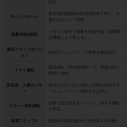
設定。
暖房運転開始時や除霜運転終了時に、冷
ホットスタート
風が出ないよう制御。
リモコン操作で風量を切換可能（段階数
風量切換(段階)
は機種により異なる）。
個別フラップポジシ
吹出口ごとにフラップ角度を個別設定。
ョン
除湿運転（弱冷房運転）で、湿度の高い
ドライ運転
時期に有効。
床温度・人感センサ
室内に人がいない場合に空調を自動でサ
ー
ーキュレーション運転または停止。
自動で設定温度をシフトし、省エネ運転
スマート節約運転
を実現。
除霜フラップ®
暖房時の除霜運転中に冷気落ちを抑制。