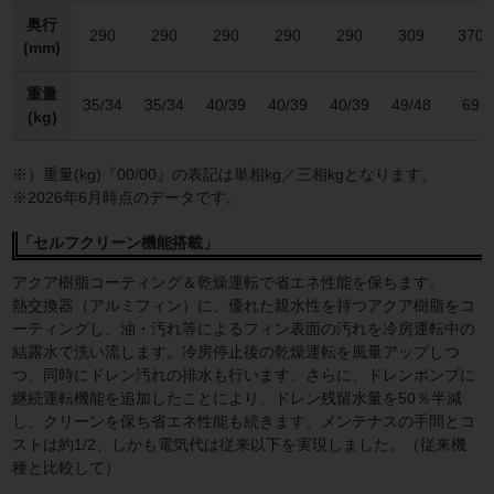
奥行
290
290
290
290
290
309
370
(mm)
重量
35/34
35/34
40/39
40/39
40/39
49/48
69
(kg)
※）重量(kg)『00/00』の表記は単相kg／三相kgとなります。
※2026年6月時点のデータです。
「セルフクリーン機能搭載」
アクア樹脂コーティング＆乾燥運転で省エネ性能を保ちます。
熱交換器（アルミフィン）に、優れた親水性を持つアクア樹脂をコ
ーティングし、油・汚れ等によるフィン表面の汚れを冷房運転中の
結露水で洗い流します。冷房停止後の乾燥運転を風量アップしつ
つ、同時にドレン汚れの排水も行います。さらに、ドレンポンプに
継続運転機能を追加したことにより、ドレン残留水量を50％半減
し、クリーンを保ち省エネ性能も続きます。メンテナスの手間とコ
ストは約1/2、しかも電気代は従来以下を実現しました。（従来機
種と比較して）