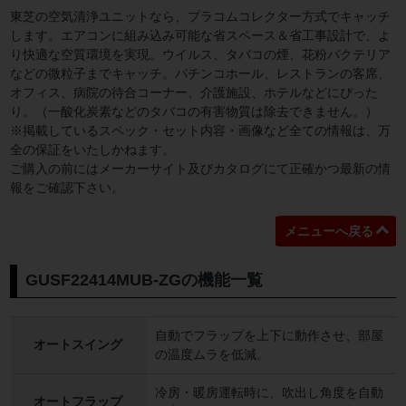
東芝の空気清浄ユニットなら、プラコムコレクター方式でキャッチ
します。エアコンに組み込み可能な省スペース＆省工事設計で、よ
り快適な空質環境を実現。ウイルス、タバコの煙、花粉バクテリア
などの微粒子までキャッチ。パチンコホール、レストランの客席、
オフィス、病院の待合コーナー、介護施設、ホテルなどにぴった
り。（一酸化炭素などのタバコの有害物質は除去できません。）
※掲載しているスペック・セット内容・画像など全ての情報は、万
全の保証をいたしかねます。
ご購入の前にはメーカーサイト及びカタログにて正確かつ最新の情
報をご確認下さい。
メニューへ戻る
GUSF22414MUB-ZGの機能一覧
自動でフラップを上下に動作させ、部屋
オートスイング
の温度ムラを低減。
冷房・暖房運転時に、吹出し角度を自動
オートフラップ