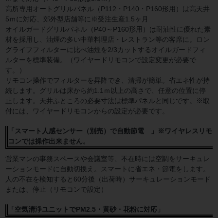
高所専用オートグリルパネル（P112・P140・P160形用）は高天井
5ｍに対応、郊外型店舗等に※受注生産1.5ヶ月
オイルガードグリルパネル（P40～P160形用）は耐油性に優れた素
材を採用し、油煙の多い中華料理店・レストラン等の客席に。ロン
グライフフィルターに比べ油煙を2/3カットするオイルガードフィ
ルターを標準装備。（ワイヤードリモコンで設定変更が必要で
す。）
リモコン操作でフィルターを昇降でき、清掃が簡単。省エネ性が持
続します。グリルは床から約1.1ｍ以上の高さで、任意の位置に停
止します。天井ふところの必要寸法は標準パネルと同じです。※取
付には、ワイヤードリモコンからの設定が必要です。
「スマート人感センサー（別売）で自動節電 」※ワイヤレスリモ
コンでは操作出来ません。
営業マンの事務スペースや会議室等、不在時には空調をサーキュレ
ーションモードに自動切換え。スマートに省エネ・節電をします。
人の不在を検知すると60分後（出荷時）サーキュレーションモード
または、停止（リモコンで設定）
「空気清浄ユニットでPM2.5・黄砂・花粉に対応」