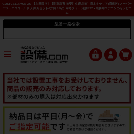
GUSF22414MUB-ZG 【在庫限り】【耐重塩害 ※受注生産品※】日本キヤリア(旧東芝) スーパー
パワーエコゴールド 天井カセット4方向 8馬力 同時フォー 冷媒R32 - 業務用エアコンのセツビコ
ム
型番一発検索