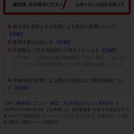
※
熊本県を震源とする地震による配送の影響について
【詳細】
※
夏季休業のお知らせ
【詳細】
※
注意喚起:ご注文内容誤りが増えております
【詳細】
ご注文前に、ご希望の型番の仕様(形状・寸法・電源・パネルカラ
ー・リモコン等)が設置可能か、今一度ご確認をお願いいたしま
す。
※
中東情勢の影響による製品の供給および販売価格につい
て
【詳細】
TOP
業務用エアコン
東芝
天井埋込カセット形4方向
GUSF22414MUB-ZG 【在庫限り】【耐重塩害 ※受注生産品※】日
本キヤリア(旧東芝) スーパーパワーエコゴールド 天井カセット4方
向 8馬力 同時フォー 冷媒R32