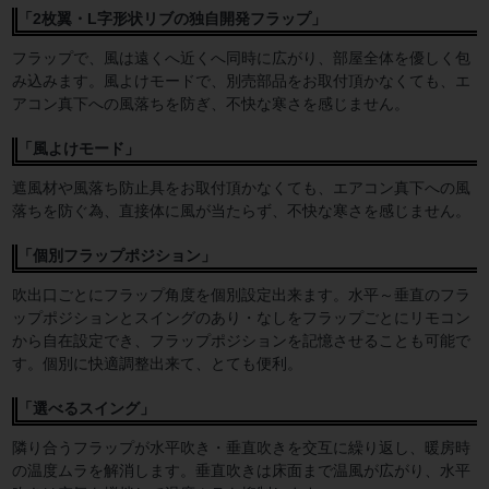
「2枚翼・L字形状リブの独自開発フラップ」
フラップで、風は遠くへ近くへ同時に広がり、部屋全体を優しく包
み込みます。風よけモードで、別売部品をお取付頂かなくても、エ
アコン真下への風落ちを防ぎ、不快な寒さを感じません。
「風よけモード」
遮風材や風落ち防止具をお取付頂かなくても、エアコン真下への風
落ちを防ぐ為、直接体に風が当たらず、不快な寒さを感じません。
「個別フラップポジション」
吹出口ごとにフラップ角度を個別設定出来ます。水平～垂直のフラ
ップポジションとスイングのあり・なしをフラップごとにリモコン
から自在設定でき、フラップポジションを記憶させることも可能で
す。個別に快適調整出来て、とても便利。
「選べるスイング」
隣り合うフラップが水平吹き・垂直吹きを交互に繰り返し、暖房時
の温度ムラを解消します。垂直吹きは床面まで温風が広がり、水平