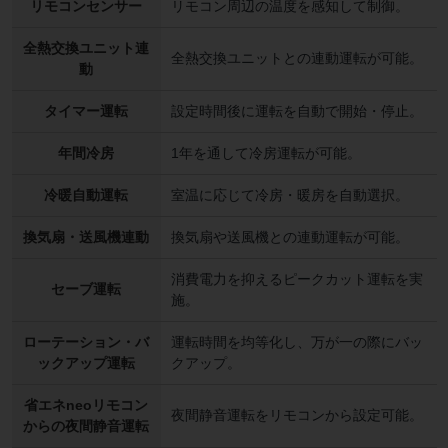
リモコンセンサー
リモコン周辺の温度を感知して制御。
全熱交換ユニット連
全熱交換ユニットとの連動運転が可能。
動
タイマー運転
設定時間後に運転を自動で開始・停止。
年間冷房
1年を通して冷房運転が可能。
冷暖自動運転
室温に応じて冷房・暖房を自動選択。
換気扇・送風機連動
換気扇や送風機との連動運転が可能。
消費電力を抑えるピークカット運転を実
セーブ運転
施。
ローテーション・バ
運転時間を均等化し、万が一の際にバッ
ックアップ運転
クアップ。
省エネneoリモコン
夜間静音運転をリモコンから設定可能。
からの夜間静音運転