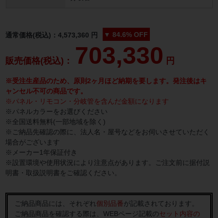
▼
84.6%
OFF
通常価格(税込)：
4,573,360
円
703,330
販売価格(税込)：
円
※受注生産品のため、原則2ヶ月ほど納期を要します。発注後はキ
ャンセル不可の商品です。
※パネル・リモコン・分岐管を含んだ金額になります
※パネルカラーをお選びください
※全国送料無料(一部地域を除く)
※ご納品先確認の際に、法人名・屋号などをお伺いさせていただく
場合がございます
※メーカー1年保証付き
※設置環境や使用状況により注意点があります。ご注文前に据付説
明書・取扱説明書をご確認ください。
ご納品商品には、それぞれ
個別品番
が記載されております。
ご納品商品を確認する際は、WEBページ記載の
セット内容の