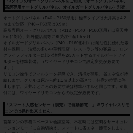
「3タイプのオートグリルパネルをご用意（オートグリルパネル、
高所専用オートグリルパネル、オイルガードグリルパネル）別売」
オートグリルパネル（P40～P160形用）標準タイプは天井高さ4.2
ｍまで対応（P40～P63形は3.9ｍ）
高所専用オートグリルパネル（P112・P140・P160形用）は高天井
5ｍに対応、郊外型店舗等に※受注生産1.5ヶ月
オイルガードグリルパネル（P40～P160形用）は耐油性に優れた素
材を採用し、油煙の多い中華料理店・レストラン等の客席に。ロン
グライフフィルターに比べ油煙を2/3カットするオイルガードフィ
ルターを標準装備。（ワイヤードリモコンで設定変更が必要で
す。）
リモコン操作でフィルターを昇降でき、清掃が簡単。省エネ性が持
続します。グリルは床から約1.1ｍ以上の高さで、任意の位置に停
止します。天井ふところの必要寸法は標準パネルと同じです。※取
付には、ワイヤードリモコンからの設定が必要です。
「スマート人感センサー（別売）で自動節電 」※ワイヤレスリモ
コンでは操作出来ません。
営業マンの事務スペースや会議室等、不在時には空調をサーキュレ
ーションモードに自動切換え。スマートに省エネ・節電をします。