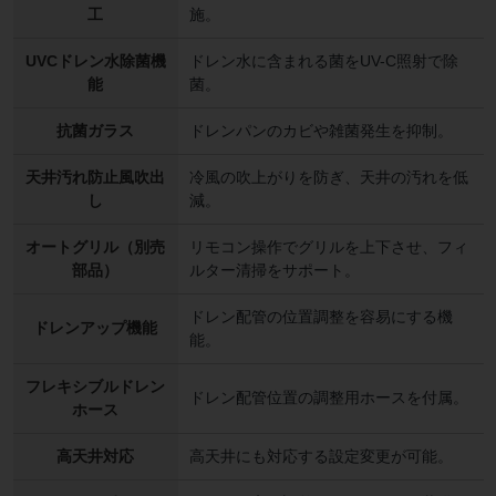
工
施。
UVCドレン水除菌機
ドレン水に含まれる菌をUV-C照射で除
能
菌。
抗菌ガラス
ドレンパンのカビや雑菌発生を抑制。
天井汚れ防止風吹出
冷風の吹上がりを防ぎ、天井の汚れを低
し
減。
オートグリル（別売
リモコン操作でグリルを上下させ、フィ
部品）
ルター清掃をサポート。
ドレン配管の位置調整を容易にする機
ドレンアップ機能
能。
フレキシブルドレン
ドレン配管位置の調整用ホースを付属。
ホース
高天井対応
高天井にも対応する設定変更が可能。