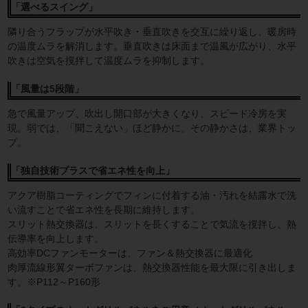
「選べるスイング」
隣り合うフラップが水平吹き・垂直吹きを交互に繰り返し、暖房時
の温度ムラを解消します。垂直吹きは床面まで温風が広がり、水平
吹きは空気を撹拌して温度ムラを抑制します。
「風量は5段階」
急で風量アップ、吹出し開口部が大きくなり、スピード冷房を実
現。弱では、「聞こえない」ほど静かに。その静かさは、業界トッ
プ。
「独自技術プラスで省エネ性を向上」
アクア樹脂コーティングでフィンに付着する油・汚れを結露水で洗
い流すことで省エネ性を長期に維持します。
スリット熱交換器は、スリットを長くすることで気流を撹拌し、熱
伝導率を向上します。
高効率DCファンモーターは、ファン＆熱交換器に最適化
肉厚流線形翼ターボファンは、熱交換器性能を最大限に引き出しま
す。※P112～P160形