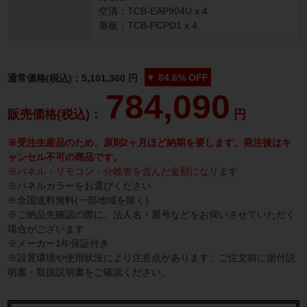
空清：TCB-EAP904U x 4
基板：TCB-PCPD1 x 4
▼
84.6%
OFF
通常価格(税込)：
5,101,360
円
784,090
販売価格(税込)：
円
※受注生産品のため、原則2ヶ月ほど納期を要します。発注後はキ
ャンセル不可の商品です。
※パネル・リモコン・分岐管を含んだ金額になります
※パネルカラーをお選びください
※全国送料無料(一部地域を除く)
※ご納品先確認の際に、法人名・屋号などをお伺いさせていただく
場合がございます
※メーカー1年保証付き
※設置環境や使用状況により注意点があります。ご注文前に据付説
明書・取扱説明書をご確認ください。