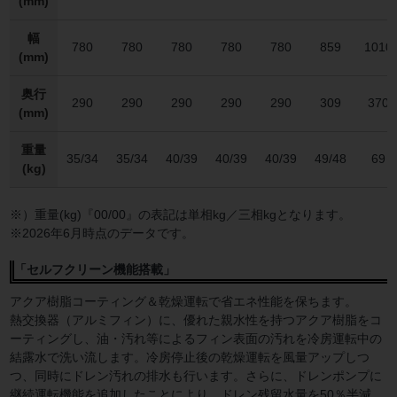
(mm)
幅
780
780
780
780
780
859
1010
(mm)
奥行
290
290
290
290
290
309
370
(mm)
重量
35/34
35/34
40/39
40/39
40/39
49/48
69
(kg)
※）重量(kg)『00/00』の表記は単相kg／三相kgとなります。
※2026年6月時点のデータです。
「セルフクリーン機能搭載」
アクア樹脂コーティング＆乾燥運転で省エネ性能を保ちます。
熱交換器（アルミフィン）に、優れた親水性を持つアクア樹脂をコ
ーティングし、油・汚れ等によるフィン表面の汚れを冷房運転中の
結露水で洗い流します。冷房停止後の乾燥運転を風量アップしつ
つ、同時にドレン汚れの排水も行います。さらに、ドレンポンプに
継続運転機能を追加したことにより、ドレン残留水量を50％半減