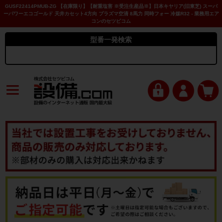
GUSF22414PMUB-ZG 【在庫限り】【耐重塩害 ※受注生産品※】日本キヤリア(旧東芝) スーパ
ーパワーエコゴールド 天井カセット4方向 プラズマ空清 8馬力 同時フォー 冷媒R32 - 業務用エア
コンのセツビコム
型番一発検索