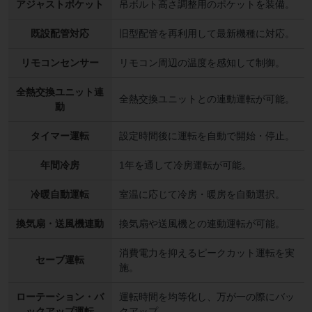
アジャストポケット
吊ボルト高さ調整用のポケットを装備。
既設配管対応
旧型配管を再利用して最新機種に対応。
リモコンセンサー
リモコン周辺の温度を感知して制御。
全熱交換ユニット連
全熱交換ユニットとの連動運転が可能。
動
タイマー運転
設定時間後に運転を自動で開始・停止。
年間冷房
1年を通して冷房運転が可能。
冷暖自動運転
室温に応じて冷房・暖房を自動選択。
換気扇・送風機連動
換気扇や送風機との連動運転が可能。
消費電力を抑えるピークカット運転を実
セーブ運転
施。
ローテーション・バ
運転時間を均等化し、万が一の際にバッ
ックアップ運転
クアップ。