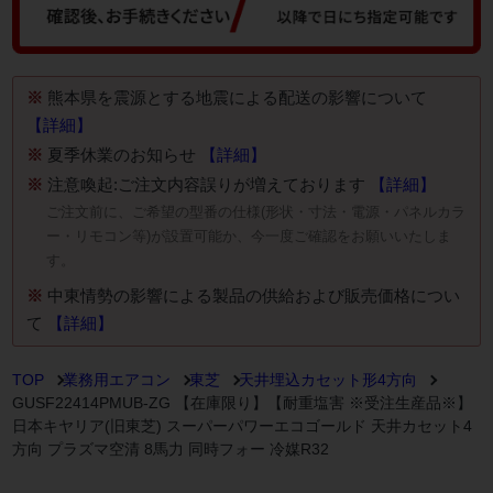
※
熊本県を震源とする地震による配送の影響について
【詳細】
※
夏季休業のお知らせ
【詳細】
※
注意喚起:ご注文内容誤りが増えております
【詳細】
ご注文前に、ご希望の型番の仕様(形状・寸法・電源・パネルカラ
ー・リモコン等)が設置可能か、今一度ご確認をお願いいたしま
す。
※
中東情勢の影響による製品の供給および販売価格につい
て
【詳細】
TOP
業務用エアコン
東芝
天井埋込カセット形4方向
GUSF22414PMUB-ZG 【在庫限り】【耐重塩害 ※受注生産品※】
日本キヤリア(旧東芝) スーパーパワーエコゴールド 天井カセット4
方向 プラズマ空清 8馬力 同時フォー 冷媒R32