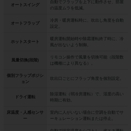
自動でフラップを上下に動作させ、部屋
オートスイング
の温度ムラを低減。
冷房・暖房運転時に、吹出し角度を自動
オートフラップ
設定。
暖房運転開始時や除霜運転終了時に、冷
ホットスタート
風が出ないよう制御。
リモコン操作で風量を切換可能（段階数
風量切換(段階)
は機種により異なる）。
個別フラップポジシ
吹出口ごとにフラップ角度を個別設定。
ョン
除湿運転（弱冷房運転）で、湿度の高い
ドライ運転
時期に有効。
床温度・人感センサ
室内に人がいない場合に空調を自動でサ
ー
ーキュレーション運転または停止。
自動で設定温度をシフトし、省エネ運転