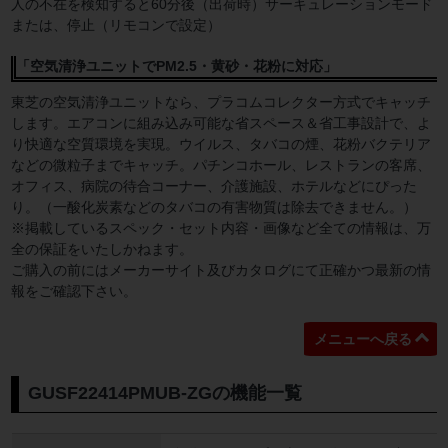
人の不在を検知すると60分後（出荷時）サーキュレーションモード
または、停止（リモコンで設定）
「空気清浄ユニットでPM2.5・黄砂・花粉に対応」
東芝の空気清浄ユニットなら、プラコムコレクター方式でキャッチ
します。エアコンに組み込み可能な省スペース＆省工事設計で、よ
り快適な空質環境を実現。ウイルス、タバコの煙、花粉バクテリア
などの微粒子までキャッチ。パチンコホール、レストランの客席、
オフィス、病院の待合コーナー、介護施設、ホテルなどにぴった
り。（一酸化炭素などのタバコの有害物質は除去できません。）
※掲載しているスペック・セット内容・画像など全ての情報は、万
全の保証をいたしかねます。
ご購入の前にはメーカーサイト及びカタログにて正確かつ最新の情
報をご確認下さい。
メニューへ戻る
GUSF22414PMUB-ZGの機能一覧