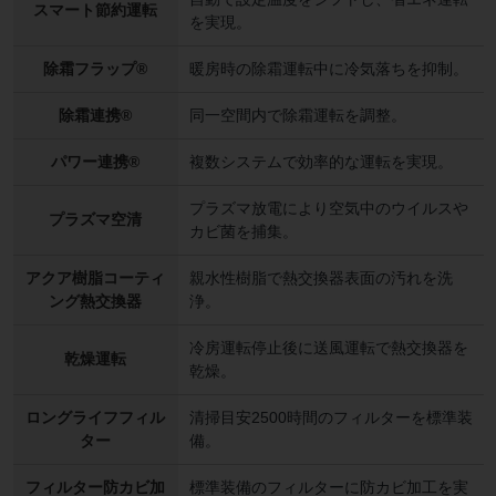
スマート節約運転
を実現。
除霜フラップ®
暖房時の除霜運転中に冷気落ちを抑制。
除霜連携®
同一空間内で除霜運転を調整。
パワー連携®
複数システムで効率的な運転を実現。
プラズマ放電により空気中のウイルスや
プラズマ空清
カビ菌を捕集。
アクア樹脂コーティ
親水性樹脂で熱交換器表面の汚れを洗
ング熱交換器
浄。
冷房運転停止後に送風運転で熱交換器を
乾燥運転
乾燥。
ロングライフフィル
清掃目安2500時間のフィルターを標準装
ター
備。
フィルター防カビ加
標準装備のフィルターに防カビ加工を実