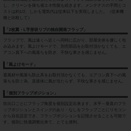
し、クリーンを保ち省エネ性能も続きます。メンテナスの手間とコ
ストは約1/2、しかも電気代は従来以下を実現しました。（従来機
種と比較して）
「2枚翼・L字形状リブの独自開発フラップ」
フラップで、風は遠くへ近くへ同時に広がり、部屋全体を優しく包
み込みます。風よけモードで、別売部品をお取付頂かなくても、エ
アコン真下への風落ちを防ぎ、不快な寒さを感じません。
「風よけモード」
遮風材や風落ち防止具をお取付頂かなくても、エアコン真下への風
落ちを防ぐ為、直接体に風が当たらず、不快な寒さを感じません。
「個別フラップポジション」
吹出口ごとにフラップ角度を個別設定出来ます。水平～垂直のフラ
ップポジションとスイングのあり・なしをフラップごとにリモコン
から自在設定でき、フラップポジションを記憶させることも可能で
す。個別に快適調整出来て、とても便利。