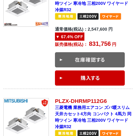
時ツイン 寒冷地 三相200V ワイヤード
冷媒R32
通常価格(税込)：
2,547,600
円
▼
67.4%
OFF
831,756
販売価格(税込)：
円
PLZX-DHRMP112G6
三菱電機 業務用エアコン ズバ暖スリム
天井カセット4方向 コンパクト 4馬力 同
時ツイン 寒冷地 三相200V ワイヤード
冷媒R32