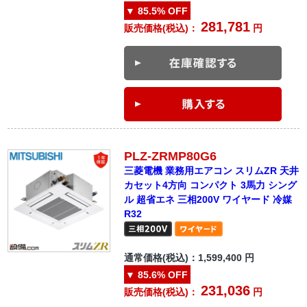
▼
85.5%
OFF
281,781
販売価格(税込)：
円
PLZ-ZRMP80G6
三菱電機 業務用エアコン スリムZR 天井
カセット4方向 コンパクト 3馬力 シング
ル 超省エネ 三相200V ワイヤード 冷媒
R32
通常価格(税込)：
1,599,400
円
▼
85.6%
OFF
231,036
販売価格(税込)：
円