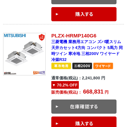
PLZX-HRMP140G6
三菱電機 業務用エアコン ズバ暖スリム
天井カセット4方向 コンパクト 5馬力 同
時ツイン 寒冷地 三相200V ワイヤード
冷媒R32
通常価格(税込)：
2,241,800
円
▼
70.2%
OFF
668,831
販売価格(税込)：
円