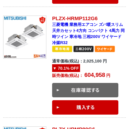
PLZX-HRMP112G6
三菱電機 業務用エアコン ズバ暖スリム
天井カセット4方向 コンパクト 4馬力 同
時ツイン 寒冷地 三相200V ワイヤード
冷媒R32
通常価格(税込)：
2,025,100
円
▼
70.1%
OFF
604,958
販売価格(税込)：
円