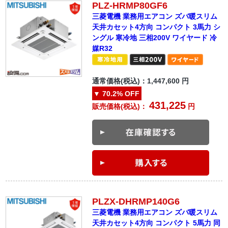
PLZ-HRMP80GF6
三菱電機 業務用エアコン ズバ暖スリム
天井カセット4方向 コンパクト 3馬力 シ
ングル 寒冷地 三相200V ワイヤード 冷
媒R32
通常価格(税込)：
1,447,600
円
▼
70.2%
OFF
431,225
販売価格(税込)：
円
PLZX-DHRMP140G6
三菱電機 業務用エアコン ズバ暖スリム
天井カセット4方向 コンパクト 5馬力 同