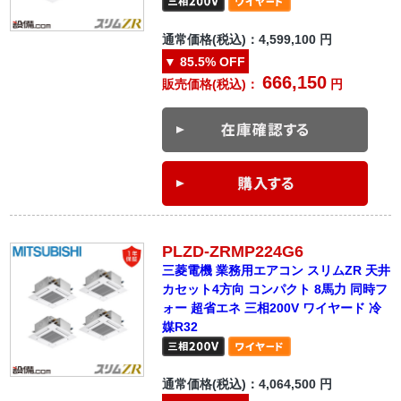
通常価格(税込)：
4,599,100
円
▼
85.5%
OFF
666,150
販売価格(税込)：
円
PLZD-ZRMP224G6
三菱電機 業務用エアコン スリムZR 天井
カセット4方向 コンパクト 8馬力 同時フ
ォー 超省エネ 三相200V ワイヤード 冷
媒R32
通常価格(税込)：
4,064,500
円