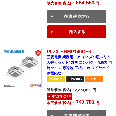
564,553
販売価格(税込)：
円
PLZX-HRMP140GF6
三菱電機 業務用エアコン ズバ暖スリム
天井カセット4方向 コンパクト 5馬力 同
時ツイン 寒冷地 三相200V ワイヤード
冷媒R32
通常価格(税込)：
2,274,800
円
▼
67.3%
OFF
742,753
販売価格(税込)：
円