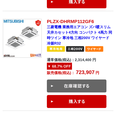
PLZX-DHRMP112GF6
三菱電機 業務用エアコン ズバ暖スリム
天井カセット4方向 コンパクト 4馬力 同
時ツイン 寒冷地 三相200V ワイヤード
冷媒R32
通常価格(税込)：
2,314,400
円
▼
68.7%
OFF
723,907
販売価格(税込)：
円