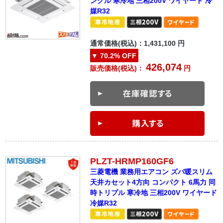
ングル 寒冷地 三相200V ワイヤード 冷
媒R32
通常価格(税込)：
1,431,100
円
▼
70.2%
OFF
426,074
販売価格(税込)：
円
PLZT-HRMP160GF6
三菱電機 業務用エアコン ズバ暖スリム
天井カセット4方向 コンパクト 6馬力 同
時トリプル 寒冷地 三相200V ワイヤード
冷媒R32