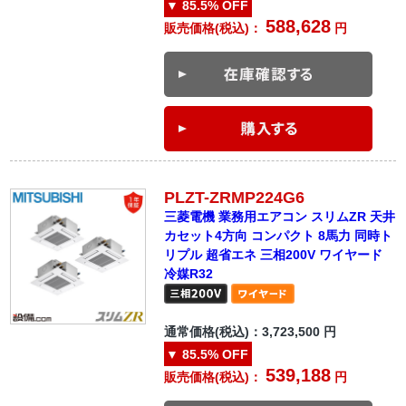
▼
85.5%
OFF
588,628
販売価格(税込)：
円
PLZT-ZRMP224G6
三菱電機 業務用エアコン スリムZR 天井
カセット4方向 コンパクト 8馬力 同時ト
リプル 超省エネ 三相200V ワイヤード
冷媒R32
通常価格(税込)：
3,723,500
円
▼
85.5%
OFF
539,188
販売価格(税込)：
円