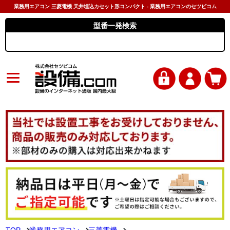
業務用エアコン 三菱電機 天井埋込カセット形コンパクト - 業務用エアコンのセツビコム
型番一発検索