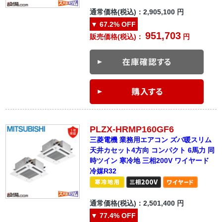
通常価格(税込)：
2,905,100
円
▼
67.2%
OFF
951,703
販売価格(税込)：
円
PLZX-HRMP160GF6
三菱電機 業務用エアコン ズバ暖スリム
天井カセット4方向 コンパクト 6馬力 同
時ツイン 寒冷地 三相200V ワイヤード
冷媒R32
通常価格(税込)：
2,501,400
円
▼
77.4%
OFF