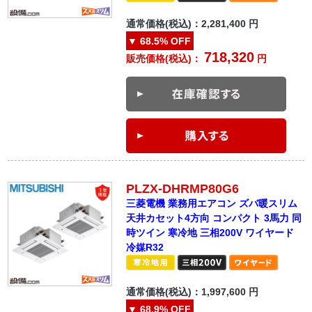
通常価格(税込)：
2,281,400
円
▼
68.5%
OFF
718,320
販売価格(税込)：
円
PLZX-DHRMP80G6
三菱電機 業務用エアコン ズバ暖スリム
天井カセット4方向 コンパクト 3馬力 同
時ツイン 寒冷地 三相200V ワイヤード
冷媒R32
通常価格(税込)：
1,997,600
円
▼
68.9%
OFF