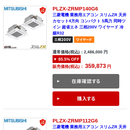
PLZX-ZRMP140G6
三菱電機 業務用エアコン スリムZR 天井
カセット4方向 コンパクト 5馬力 同時ツ
イン 超省エネ 三相200V ワイヤード 冷
媒R32
通常価格(税込)：
2,486,000
円
▼
85.5%
OFF
359,873
販売価格(税込)：
円
PLZX-ZRMP112G6
三菱電機 業務用エアコン スリムZR 天井