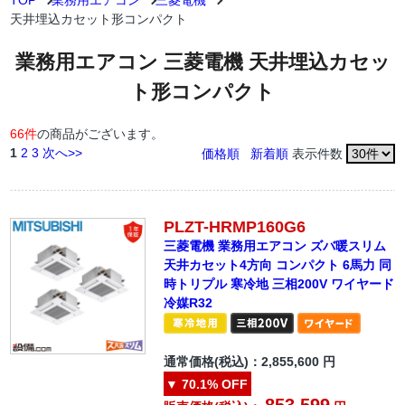
TOP
業務用エアコン
三菱電機
天井埋込カセット形コンパクト
業務用エアコン 三菱電機 天井埋込カセッ
ト形コンパクト
66件
の商品がございます。
1
2
3
次へ>>
価格順
新着順
表示件数
PLZT-HRMP160G6
三菱電機 業務用エアコン ズバ暖スリム
天井カセット4方向 コンパクト 6馬力 同
時トリプル 寒冷地 三相200V ワイヤード
冷媒R32
通常価格(税込)：
2,855,600
円
▼
70.1%
OFF
853,599