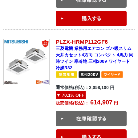
PLZX-HRMP112GF6
三菱電機 業務用エアコン ズバ暖スリム
天井カセット4方向 コンパクト 4馬力 同
時ツイン 寒冷地 三相200V ワイヤード
冷媒R32
通常価格(税込)：
2,058,100
円
▼
70.1%
OFF
614,907
販売価格(税込)：
円