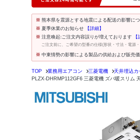
※
熊本県を震源とする地震による配送の影響に
※
夏季休業のお知らせ
【詳細】
※
注意喚起:ご注文内容誤りが増えております
【
ご注文前に、ご希望の型番の仕様(形状・寸法・電源
※
中東情勢の影響による製品の供給および販売
TOP
業務用エアコン
三菱電機
天井埋込カ
PLZX-DHRMP112GF6 三菱電機 ズバ暖スリ