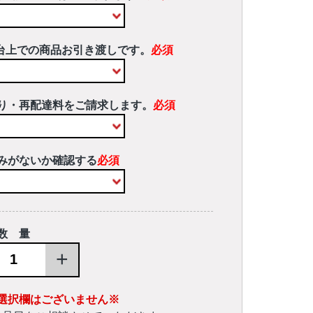
台上での商品お引き渡しです。
必須
り・再配達料をご請求します。
必須
みがないか確認する
必須
数 量
+
選択欄はございません※