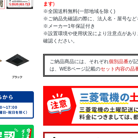
ます
)
※全国送料無料(一部地域を除く)
※ご納品先確認の際に、法人名・屋号など
※メーカー1年保証付き
※設置環境や使用状況により注意点があり
確認ください。
ご納品商品には、それぞれ
個別品番
が記
は、WEBページ記載の
セット内容の品