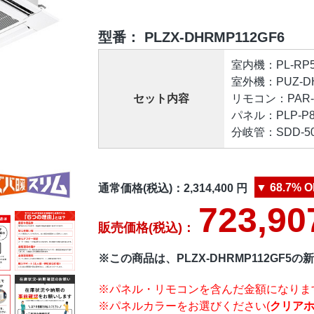
型番：
PLZX-DHRMP112GF6
室内機：PL-RP56
室外機：PUZ-DHR
セット内容
リモコン：PAR-4
パネル：PLP-P80
分岐管：SDD-50S
▼
68.7%
O
通常価格(税込)：
2,314,400
円
723,90
販売価格(税込)：
※この商品は、PLZX-DHRMP112GF5
※パネル・リモコンを含んだ金額になりま
※パネルカラーをお選びください(
クリア