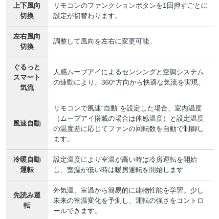
上下風向
リモコンのファンクションボタンを1回押すごとに
切換
設定が切替わります。
左右風向
調整して風向を左右に変更可能。
切換
ぐるっと
人感ムーブアイによるセンシングと空調システム
スマート
の連動により、360°方向から快適な気流を実現。
気流
リモコンで風速“自動”を設定した場合、室内温度
（ムーブアイ搭載の場合は体感温度）と設定温度
風速自動
の温度差に応じてファンの回転数を自動で制御し
ます。
冷暖自動
設定温度により室温が高い時は冷房運転を開始
運転
し、室温が低い時は暖房運転を開始します
外気温、室温から簡易的に建物性能を学習。少し
先読み運
未来の室温変化を予測し、運転の強さをコントロ
転
ールできます。