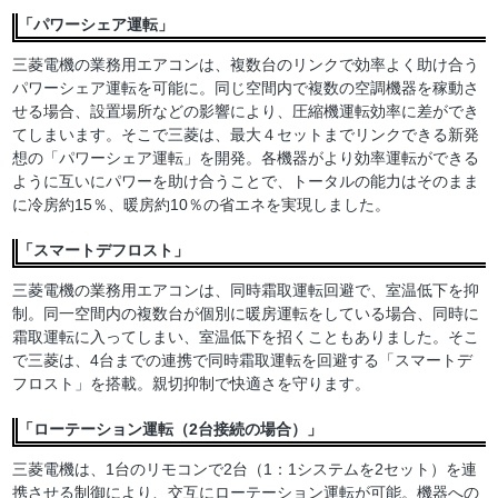
「パワーシェア運転」
三菱電機の業務用エアコンは、複数台のリンクで効率よく助け合う
パワーシェア運転を可能に。同じ空間内で複数の空調機器を稼動さ
せる場合、設置場所などの影響により、圧縮機運転効率に差ができ
てしまいます。そこで三菱は、最大４セットまでリンクできる新発
想の「パワーシェア運転」を開発。各機器がより効率運転ができる
ように互いにパワーを助け合うことで、トータルの能力はそのまま
に冷房約15％、暖房約10％の省エネを実現しました。
「スマートデフロスト」
三菱電機の業務用エアコンは、同時霜取運転回避で、室温低下を抑
制。同一空間内の複数台が個別に暖房運転をしている場合、同時に
霜取運転に入ってしまい、室温低下を招くこともありました。そこ
で三菱は、4台までの連携で同時霜取運転を回避する「スマートデ
フロスト」を搭載。親切抑制で快適さを守ります。
「ローテーション運転（2台接続の場合）」
三菱電機は、1台のリモコンで2台（1：1システムを2セット）を連
携させる制御により、交互にローテーション運転が可能。機器への