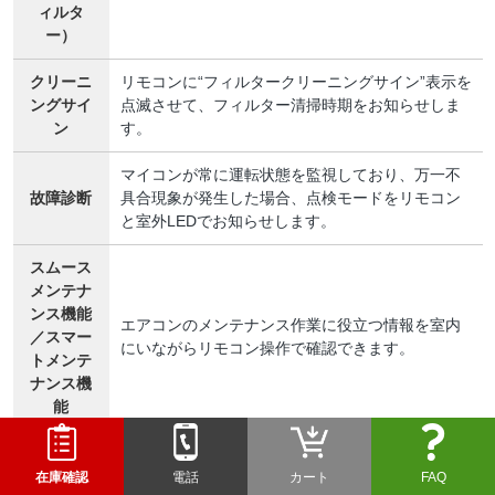
ィルタ
ー）
クリーニ
リモコンに“フィルタークリーニングサイン”表示を
ングサイ
点滅させて、フィルター清掃時期をお知らせしま
ン
す。
マイコンが常に運転状態を監視しており、万一不
故障診断
具合現象が発生した場合、点検モードをリモコン
と室外LEDでお知らせします。
スムース
メンテナ
ンス機能
エアコンのメンテナンス作業に役立つ情報を室内
／スマー
にいながらリモコン操作で確認できます。
トメンテ
ナンス機
能
運転デー
運転状態のデータ15項目を一括で取り出し、リモ
タ収集
コンから確認できます。
在庫確認
電話
カート
FAQ