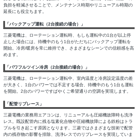
負担を軽減させることで、メンテナンス時期やリニューアル時期の
延長にも役立ちます。
「バックアップ運転（2台接続の場合）」
三菱電機は、ローテーション運転時、もしも運転中の1台が以上停
止した場合には、待機中のもう1台がただちにバックアップ運転を
開始。冷房/暖房を常に維持でき、さまざまなシーンでの信頼感を高
めます。
「パワフルツイン冷房（2台接続の場合）」
三菱電機は、ローテーション運転中、室内温度と冷房設定温度の差
が大きく、1台のパワーでは不足する場合、待機中のもう1台も運転
を開始。2台のパワーですばやくご希望通りの空調を実現します。
「配管リプレース」
三菱電機の業務用エアコンは、リニューアルも圧縮機故障時も洗浄
レス。既設配管内に残る塩素化合物や圧縮機故障による鉄粉はトラ
ブルを引き起こす原因となります。三菱ではさまざまな技術で配管
内の残存物の影響を排除、洗浄レスでのリプレースを実現していま