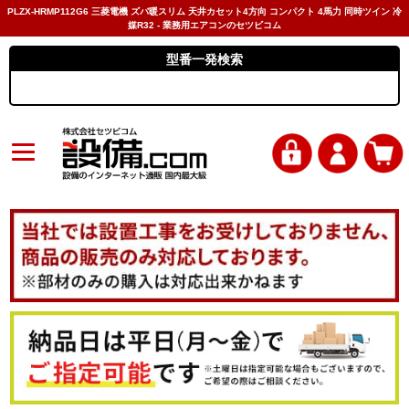
PLZX-HRMP112G6 三菱電機 ズバ暖スリム 天井カセット4方向 コンパクト 4馬力 同時ツイン 冷
媒R32 - 業務用エアコンのセツビコム
型番一発検索