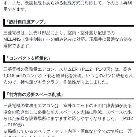
す。また、既設配線もあらゆる配線方式に対応して、そのまま再利
用できます。
「設計自由度アップ」
三菱電機は、別売り部品により、室内・室外渡り配線での
MELANS（集中制御）への組み込みに対応。現場井に最適な方法を
選択できます。
「コンパクト＆軽量化」
三菱電機の業務量エアコン、スリムER（P112・P140形）は、高さ
1,018mmのコンパクト化と軽量化を実現。いつものバンに載せられ
るので、持ち運びもラクラク、作業性が向上しました。
「前方向の必要スペース削減」
三菱電機の業務用エアコンは、室外ユニットの正面に障害物がある
場合の吹き出しに必要な前方スペースを大幅に削減。スペースの限
られた多様な設置場所にますます対応しやすくなりました。（P112
～P160形）
※掲載しているスペック・セット内容・画像など全ての情報は、万