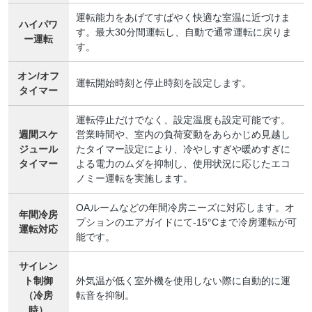
運転能力をあげてすばやく快適な室温に近づけま
ハイパワ
す。最大30分間運転し、自動で通常運転に戻りま
ー運転
す。
オン/オフ
運転開始時刻と停止時刻を設定します。
タイマー
運転停止だけでなく、設定温度も設定可能です。
週間スケ
営業時間や、室内の負荷変動をあらかじめ見越し
ジュール
たタイマー設定により、冷やしすぎや暖めすぎに
タイマー
よる電力のムダを抑制し、使用状況に応じたエコ
ノミー運転を実施します。
OAルームなどの年間冷房ニーズに対応します。オ
年間冷房
プションのエアガイドにて-15°Cまで冷房運転が可
運転対応
能です。
サイレン
ト制御
外気温が低く室外機を使用しない際に自動的に運
（冷房
転音を抑制。
時）