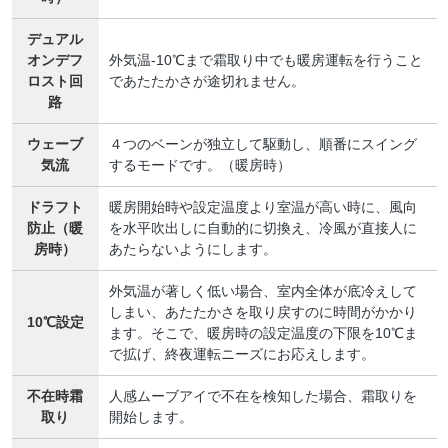
デュアル
オンデフ
外気温-10℃まで霜取り中でも暖房運転を行うこと
ロスト回
であたたかさが途切れません。
路
ウェーブ
４つのベーンが独立して駆動し、順番にスイング
気流
するモードです。（暖房時）
ドラフト
暖房開始時や設定温度より室温が高い時に、風向
防止（暖
を水平吹出しに自動的に切換え、冷風が直接人に
房時）
あたらないようにします。
外気温が著しく低い場合、室内全体が底冷えして
しまい、あたたかさを取り戻すのに時間がかかり
10℃設定
ます。そこで、暖房時の設定温度の下限を10℃ま
で拡げ、終夜運転ニーズにお応えします。
不在時霜
人感ムーブアイで不在を検知した場合、霜取りを
取り
開始します。