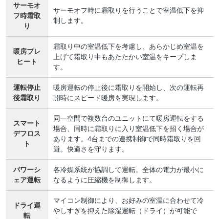
サーモオ
サーモオフ時に霜取りを行うことで室温低下を抑
フ時霜取
制します。
り
霜取り中の室温低下を考慮し、あらかじめ室温を
暖房プレ
上げて霜取り中もあたたかい室温をキープしま
ヒート
す。
運転停止
暖房運転の停止後に霜取りを開始し、次の運転再
後霜取り
開時にスピード暖房を実現します。
同一空間で複数台のユニットにて暖房運転をする
スマート
場合、同時に霜取りに入り室温低下を招く場合が
デフロス
あります。4台までの連携制御で同時霜取りを回
ト
避。快適さを守ります。
パワーシ
各冷媒系統が協調して運転。全体の電力が最小に
ェア運転
なるように圧縮機を制御します。
マイコン制御により、お好みの室温に合わせて冷
ドライ運
やしすぎを抑えた除湿運転（ドライ）が可能で
転