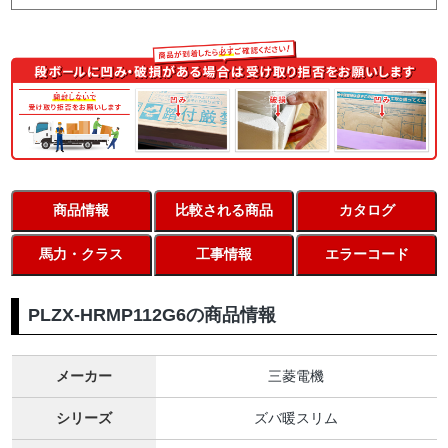
商品情報
比較される商品
カタログ
馬力・クラス
工事情報
エラーコード
PLZX-HRMP112G6の商品情報
メーカー
三菱電機
シリーズ
ズバ暖スリム