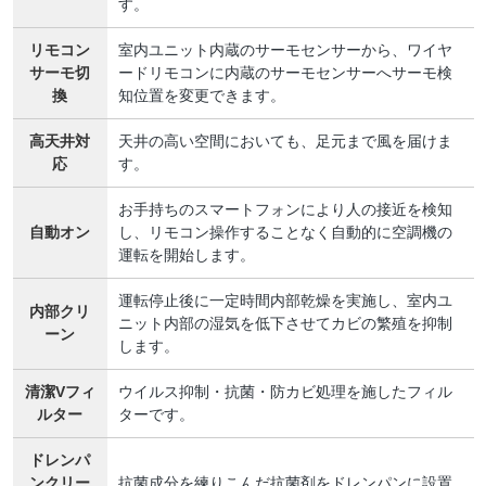
す。
リモコン
室内ユニット内蔵のサーモセンサーから、ワイヤ
サーモ切
ードリモコンに内蔵のサーモセンサーへサーモ検
換
知位置を変更できます。
高天井対
天井の高い空間においても、足元まで風を届けま
応
す。
お手持ちのスマートフォンにより人の接近を検知
自動オン
し、リモコン操作することなく自動的に空調機の
運転を開始します。
運転停止後に一定時間内部乾燥を実施し、室内ユ
内部クリ
ニット内部の湿気を低下させてカビの繁殖を抑制
ーン
します。
清潔Vフィ
ウイルス抑制・抗菌・防カビ処理を施したフィル
ルター
ターです。
ドレンパ
ンクリー
抗菌成分を練りこんだ抗菌剤をドレンパンに設置