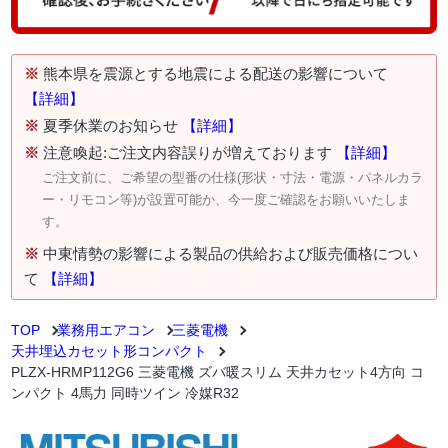
※
熊本県を震源とする地震による配送の影響について
【詳細】
※
夏季休業のお知らせ
【詳細】
※
注意喚起:ご注文内容誤りが増えております
【詳細】
ご注文前に、ご希望の型番の仕様(形状・寸法・電源・パネルカラ
ー・リモコン等)が設置可能か、今一度ご確認をお願いいたしま
す。
※
中東情勢の影響による製品の供給および販売価格につい
て
【詳細】
TOP
業務用エアコン
三菱電機
天井埋込カセット形コンパクト
PLZX-HRMP112G6 三菱電機 ズバ暖スリム 天井カセット4方向 コ
ンパクト 4馬力 同時ツイン 冷媒R32