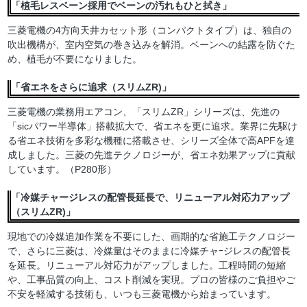
「植毛レスベーン採用でベーンの汚れもひと拭き」
三菱電機の4方向天井カセット形（コンパクトタイプ）は、独自の
吹出機構が、室内空気の巻き込みを解消。ベーンへの結露を防ぐた
め、植毛が不要になりました。
「省エネをさらに追求（スリムZR)」
三菱電機の業務用エアコン、「スリムZR」シリーズは、先進の
「sicパワー半導体」搭載拡大で、省エネを更に追求。業界に先駆け
る省エネ技術を多彩な機種に搭載させ、シリーズ全体で高APFを達
成しました。三菱の先進テクノロジーが、省エネ効果アップに貢献
しています。（P280形）
「冷媒チャージレスの配管長延長で、リニューアル対応力アップ
（スリムZR)」
現地での冷媒追加作業を不要にした、画期的な省施工テクノロジー
で、さらに三菱は、冷媒量はそのままに冷媒チャｰジレスの配管長
を延長。リニューアル対応力がアップしました。工程時間の短縮
や、工事品質の向上、コスト削減を実現。プロの皆様のご負担やご
不安を軽減する技術も、いつも三菱電機から始まっています。