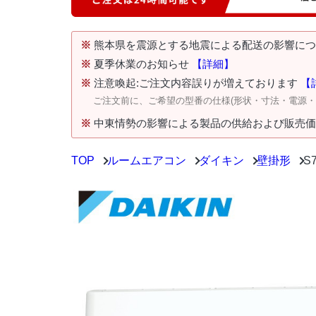
※
熊本県を震源とする地震による配送の影響に
※
夏季休業のお知らせ
【詳細】
※
注意喚起:ご注文内容誤りが増えております
【
ご注文前に、ご希望の型番の仕様(形状・寸法・電源
※
中東情勢の影響による製品の供給および販売
TOP
ルームエアコン
ダイキン
壁掛形
S