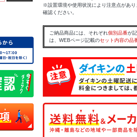
※設置環境や使用状況により注意点があり
確認ください。
ご納品商品には、それぞれ
個別品番
が記
は、WEBページ記載の
セット内容の品