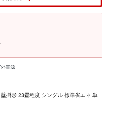
。
 室外電源
壁掛形 23畳程度 シングル 標準省エネ 単