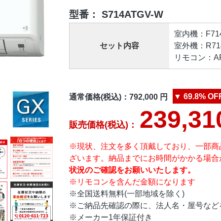
型番：
S714ATGV-W
室内機：F714A
セット内容
室外機：R714
リモコン：ARC
▼
69.8%
OF
通常価格(税込)：
792,000
円
239,31
販売価格(税込)：
※現状、注文を多く頂戴しており、一部商
ざいます。納品までにお時間がかかる場合
状況のご確認をお願いいたします。
※リモコンを含んだ金額になります
※全国送料無料(一部地域を除く)
※ご納品先確認の際に、法人名・屋号など
※メーカー1年保証付き