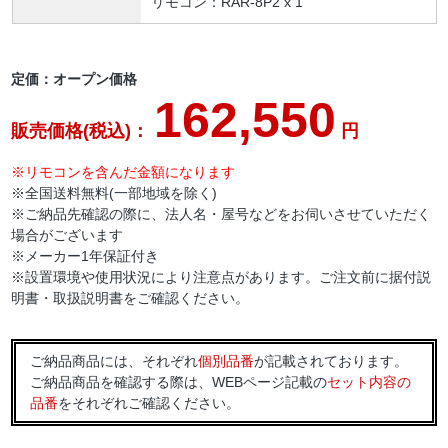
リモコン：RAR-8P2 x 1
定価：オープン価格
162,550
販売価格(税込)：
円
※リモコンを含んだ金額になります
※全国送料無料(一部地域を除く)
※ご納品先確認の際に、法人名・屋号などをお伺いさせていただく
場合がございます
※メーカー1年保証付き
※設置環境や使用状況により注意点があります。ご注文前に据付説
明書・取扱説明書をご確認ください。
ご納品商品には、それぞれ
個別品番
が記載されております。
ご納品商品を確認する際は、WEBページ記載の
セット内容の
品番
をそれぞれご確認ください。