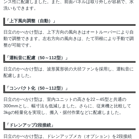
ンス性に配慮しました。また、前面パネルは取り外しが容易で、水
洗いもできます。
「上下風向調整（自動）」
日立のかべかけ型は、上下方向の風向きはオートルーバーにより自
動で調整できます。左右方向の風向きは、たて羽根により手動で調
整が可能です。
「運転音に配慮（50～112型）」
日立のかべかけ型は、波形翼形状の大径ファンを採用し、運転音に
配慮しました。
「コンパクト化（50～112型）」
日立のかべかけ型は、室内ユニットの高さを22～45型と共通の
300mmとし、幅寸法も低減しました。さらに、従来機と比較して
3kgの軽量化を実現し、搬入・据付作業などに配慮しました。
「ドレンアップ2段接続」
日立のかべかけ型は、ドレンアップメカ（オプション）を2段接続