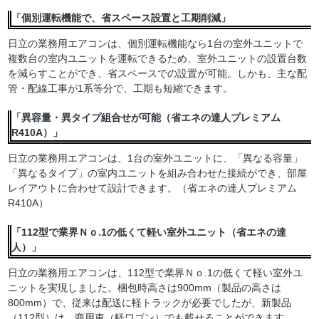
「個別運転機能で、省スペース設置と工期削減」
日立の業務用エアコンは、個別運転機能なら1台の室外ユニットで
複数台の室内ユニットを運転できるため、室外ユニットの設置台数
を減らすことができ、省スペースでの設置が可能。しかも、主な配
管・配線工事が1系等分で、工期も短縮できます。
「異容量・異タイプ組合せが可能（省エネの達人プレミアム
R410A）」
日立の業務用エアコンは、1台の室外ユニットに、「異なる容量」
「異なるタイプ」の室内ユニットを組み合わせた接続ができ、部屋
レイアウトに合わせて設計できます。（省エネの達人プレミアム
R410A）
「112型で業界Ｎｏ.1の低くて軽い室外ユニット（省エネの達
人）」
日立の業務用エアコンは、112型で業界Ｎｏ.1の低くて軽い室外ユ
ニットを実現しました。梱包時高さは900mm（製品の高さは
800mm）で、従来は配送に軽トラックが必要でしたが、新製品
（112型）は、商用車（軽ワゴン）でも載せることができます。