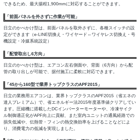
できるため、最大揚程1,900mmに対応することができます。
「前面パネルを外さずに作業が可能」
日立のかべかけ型は、前面パネルを取外さずに、各種スイッチの設
定ができます（e-LINE切換え・ワイヤード⇔ワイヤレス切換え・号
機設定・冷媒系統設定）
「配管取出し6方向」
日立のかべかけ型は、エアコン左右側面や、背面（6方向）から配
管の取り出しが可能で、据付施工に柔軟に対応できます。
「45から160型で業界トップクラスのAPF2015」
日立の業務用エアコンは、業界トップクラスのAPF2015（省エネの
達人プレミアム）で、省エネルギー法2015年度基準値クリアしてい
ます。圧縮機に搭載したDCインバーターモーターや、冷凍サイク
ル制御適正化がAPF向上に貢献、また室内ユニットの通風経路での
損失低減や、伝熱管・フィンの熱交換効率を上げることなどによ
り、消費電力の低減を実現しました。