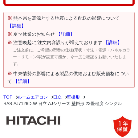
※
熊本県を震源とする地震による配送の影響について
【詳細】
※
夏季休業のお知らせ
【詳細】
※
注意喚起:ご注文内容誤りが増えております
【詳細】
ご注文前に、ご希望の型番の仕様(形状・寸法・電源・パネルカラ
ー・リモコン等)が設置可能か、今一度ご確認をお願いいたしま
す。
※
中東情勢の影響による製品の供給および販売価格につい
て
【詳細】
TOP
ルームエアコン
日立
壁掛形
RAS-AJ7126D-W 日立 AJシリーズ 壁掛形 23畳程度 シングル