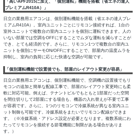
「高いAPF2015に加え、「個別運転」機能を搭載（省エネの達人
プレミアムR410A）」
日立の業務用エアコンは、個別運転機能を搭載（省エネの達人プレ
ミアムR410A）。室内ユニットごとにリモコン接続すれば、1台の
室外ユニットで複数台の室内ユニットを個別に運転できます。人の
いない部屋では空調をOFFにすることでムダな運転を減らすことが
でき、とても経済的です。さらに、リモコン1つで複数台の室内ユ
ニットを個別にサーモON/OFFにすることで、部屋内の温度ムラを
抑制し、室内の負荷に応じた快適な空調が可能です。
「個別運転機能で設置後でも、部屋のレイアウト変更が容易」
日立の業務用エアコンは、個別運転機能で、空調機の設置後でもリ
モコンの追加と簡単な配線工事で、部屋のレイアウト変更時にも柔
軟に対応可能。例えば、テナントビルでもともと1部屋だった空間
を間仕切りして2部屋にする場合も、機器の入れ替えが不要で工事
が容易です。さらに、1つのリモコンで冷媒系統が異なる室内ユニ
ット制御も可能です。冷媒系統をまたいでリモコン配線ができま
す。（※冷媒系統・アドレス設定が必要となります。複数系統にわ
たってリモコンを接続する節電機能に制限がある場合がありま
す。）