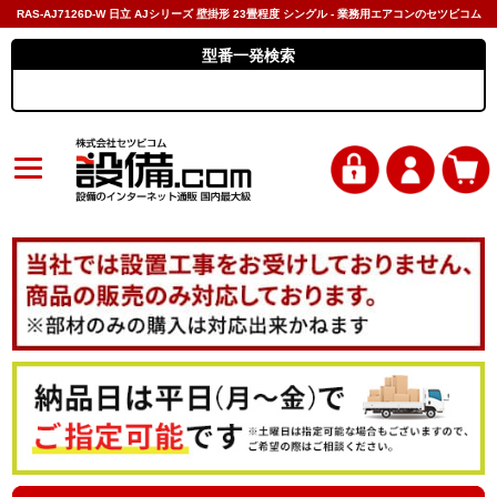
RAS-AJ7126D-W 日立 AJシリーズ 壁掛形 23畳程度 シングル - 業務用エアコンのセツビコム
型番一発検索