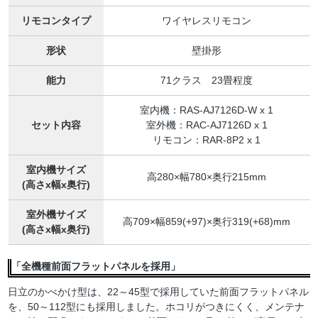
リモコンタイプ
ワイヤレスリモコン
形状
壁掛形
能力
71クラス 23畳程度
室内機：RAS-AJ7126D-W x 1
セット内容
室外機：RAC-AJ7126D x 1
リモコン：RAR-8P2 x 1
室内機サイズ
高280×幅780×奥行215mm
(高さx幅x奥行)
室外機サイズ
高709×幅859(+97)×奥行319(+68)mm
(高さx幅x奥行)
「全機種前面フラットパネルを採用」
日立のかべかけ型は、22～45型で採用していた前面フラットパネル
を、50～112型にも採用しました。ホコリがつきにくく、メンテナ