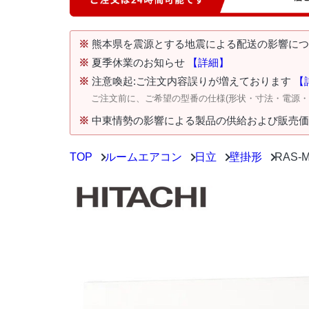
※
熊本県を震源とする地震による配送の影響に
※
夏季休業のお知らせ
【詳細】
※
注意喚起:ご注文内容誤りが増えております
【
ご注文前に、ご希望の型番の仕様(形状・寸法・電源
※
中東情勢の影響による製品の供給および販売
TOP
ルームエアコン
日立
壁掛形
RAS-