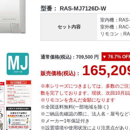
型番：
RAS-MJ7126D-W
室内機：RAS-M
セット内容
室外機：RAC-M
リモコン：RAR-
▼
76.7%
OF
通常価格(税込)：
709,500
円
165,20
販売価格(税込)：
※本シリーズにつきましては、多数のご注
数を完了しております。現状、次回10月
※リモコンを含んだ金額になります
※全国送料無料(一部地域を除く)
※ご納品先確認の際に、法人名・屋号など
※メーカー1年保証付き
※設置環境や使用状況により注意点があり