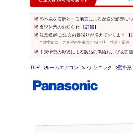
※
熊本県を震源とする地震による配送の影響に
※
夏季休業のお知らせ
【詳細】
※
注意喚起:ご注文内容誤りが増えております
【
ご注文前に、ご希望の型番の仕様(形状・寸法・電源
※
中東情勢の影響による製品の供給および販売
TOP
ルームエアコン
パナソニック
壁掛形