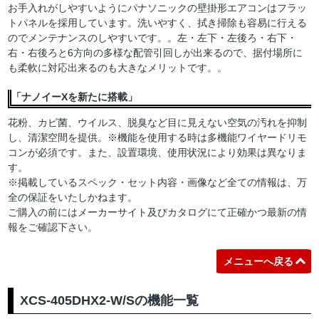
お手入れがしやすいようにパナソニックの壁掛形エアコンはフラッ
トパネルを採用しています。洗いやすく、拭き掃除も容易に行える
のでメンテナンスのしやすいです。。左・左下・左後ろ・右下・
右・右後ろと6方向の多様な配管引回しが出来るので、据付場所に
も柔軟に対応出来るのも大きなメリットです。。
「ナノイーXを新たに搭載」
花粉、カビ菌、ウイルス、脱臭など目に見えない空気の汚れを抑制
し、清潔空間を提供。※機能を使用する時は多機能ワイヤードリモ
コンが必須です。また、設置環境、使用状況により効果は異なりま
す。
※掲載しているスペック・セット内容・画像など全ての情報は、万
全の保証をいたしかねます。
ご購入の前にはメーカーサイト及びカタログにて正確かつ最新の情
報をご確認下さい。
メニューへ戻る
XCS-405DHX2-W/Sの機能一覧