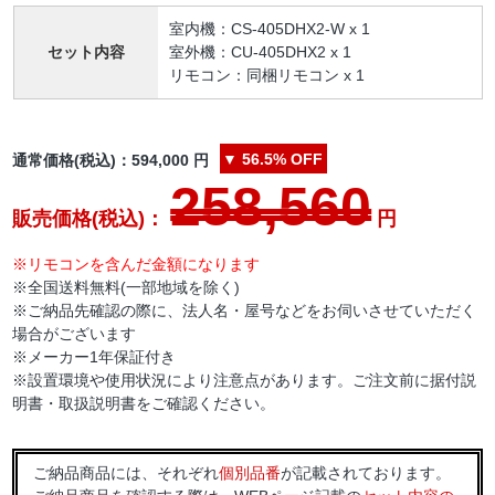
室内機：CS-405DHX2-W x 1
セット内容
室外機：CU-405DHX2 x 1
リモコン：同梱リモコン x 1
▼
56.5%
OFF
通常価格(税込)：
594,000
円
258,560
販売価格(税込)：
円
※リモコンを含んだ金額になります
※全国送料無料(一部地域を除く)
※ご納品先確認の際に、法人名・屋号などをお伺いさせていただく
場合がございます
※メーカー1年保証付き
※設置環境や使用状況により注意点があります。ご注文前に据付説
明書・取扱説明書をご確認ください。
ご納品商品には、それぞれ
個別品番
が記載されております。