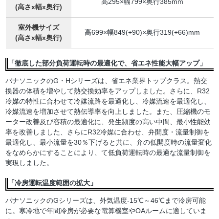
高295×幅799×奥行385mm
(高さx幅x奥行)
室外機サイズ
高699×幅849(+90)×奥行319(+66)mm
(高さx幅x奥行)
「徹底した部分負荷運転時の最適化で、省エネ性能大幅アップ」
パナソニックのG・Hシリーズは、省エネ業界トップクラス。熱交
換器の体積を増やして熱交換効率をアップしました。さらに、R32
冷媒の特性に合わせて冷媒流路を最適化し、冷媒流速を最適化し、
冷媒流速を増加させて熱伝導率を向上しました。また、圧縮機のモ
ーター改善及び容積の最適化に、発生頻度の高い中間、最小性能効
率を改善しました、さらにR32冷媒に合わせ、弁開度・流量制御を
最適化し、最小流量を30％下げると共に、弁の低開度時の流量変化
をなめらかにすることにより、て低負荷運転時の最適な流量制御を
実現しました。
「冷房運転温度範囲の拡大」
パナソニックのGシリーズは、外気温度-15℃～46℃まで冷房可能
に。寒冷地で年間冷房が必要な電算機室やOAルームに適していま