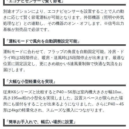
「エコナビセンサーで賢く節電」
別途オプションにより、エコナビセンサーを設置することで人の動
きに応じて賢く節電運転が可能となります。外部機器（照明や外気
処理など）との連動し、その機器のオン・オフします。※信号出力
基板が別売品で必須です。
「運転モードで風向を自動調整設定可能」
運転モードに合わせて、フラップの角度を自動固定可能。冷房・ド
ライ時は3段階停止、暖房・送風時は5段階停止が出来ます。最適な
位置に固定設定し、更にきめ細かい5速風量制御で快適な気流をお
届けします。
「大幅な小型軽量化を実現」
従来K6シリーズと比較するとP40～56形は室内機大きさが幅10㎜、
高さ195㎜程の小型化を実現しました。設置スペースが限られた場
所にも据付をすることが出来るようになりました。さらにP40～45
形は4kgの軽量化され、スムーズな搬入につながります。
「簡単お手入れで、幅広い場所に設置」