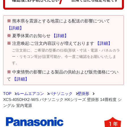
※
熊本県を震源とする地震による配送の影響について
【詳細】
※
夏季休業のお知らせ
【詳細】
※
注意喚起:ご注文内容誤りが増えております
【詳細】
ご注文前に、ご希望の型番の仕様(形状・寸法・電源・パネルカラ
ー・リモコン等)が設置可能か、今一度ご確認をお願いいたしま
す。
※
中東情勢の影響による製品の供給および販売価格につい
て
【詳細】
TOP
ルームエアコン
パナソニック
壁掛形
XCS-405DHX2-W/S パナソニック HXシリーズ 壁掛形 14畳程度 シ
ングル 室内電源