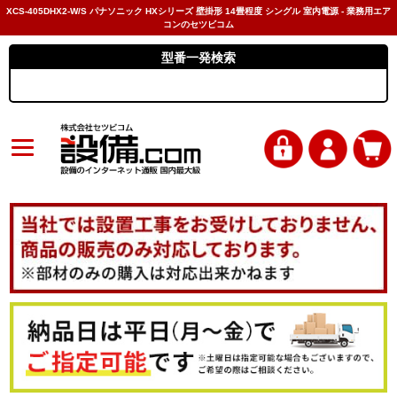
XCS-405DHX2-W/S パナソニック HXシリーズ 壁掛形 14畳程度 シングル 室内電源 - 業務用エア
コンのセツビコム
型番一発検索