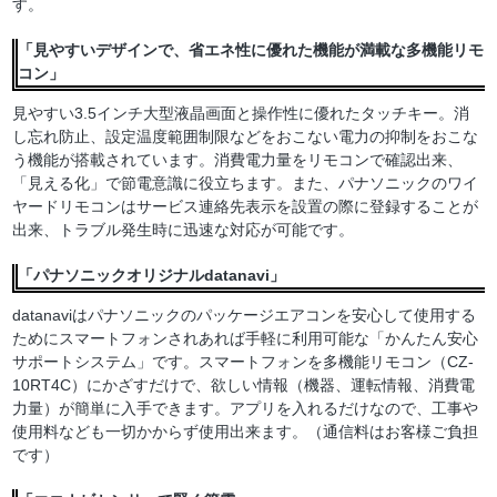
す。
「見やすいデザインで、省エネ性に優れた機能が満載な多機能リモ
コン」
見やすい3.5インチ大型液晶画面と操作性に優れたタッチキー。消
し忘れ防止、設定温度範囲制限などをおこない電力の抑制をおこな
う機能が搭載されています。消費電力量をリモコンで確認出来、
「見える化」で節電意識に役立ちます。また、パナソニックのワイ
ヤードリモコンはサービス連絡先表示を設置の際に登録することが
出来、トラブル発生時に迅速な対応が可能です。
「パナソニックオリジナルdatanavi」
datanaviはパナソニックのパッケージエアコンを安心して使用する
ためにスマートフォンされあれば手軽に利用可能な「かんたん安心
サポートシステム」です。スマートフォンを多機能リモコン（CZ-
10RT4C）にかざすだけで、欲しい情報（機器、運転情報、消費電
力量）が簡単に入手できます。アプリを入れるだけなので、工事や
使用料なども一切かからず使用出来ます。（通信料はお客様ご負担
です）