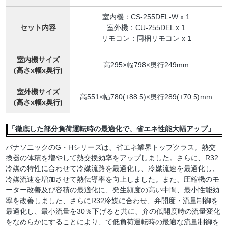
室内機：CS-255DEL-W x 1
セット内容
室外機：CU-255DEL x 1
リモコン：同梱リモコン x 1
室内機サイズ
高295×幅798×奥行249mm
(高さx幅x奥行)
室外機サイズ
高551×幅780(+88.5)×奥行289(+70.5)mm
(高さx幅x奥行)
「徹底した部分負荷運転時の最適化で、省エネ性能大幅アップ」
パナソニックのG・Hシリーズは、省エネ業界トップクラス。熱交
換器の体積を増やして熱交換効率をアップしました。さらに、R32
冷媒の特性に合わせて冷媒流路を最適化し、冷媒流速を最適化し、
冷媒流速を増加させて熱伝導率を向上しました。また、圧縮機のモ
ーター改善及び容積の最適化に、発生頻度の高い中間、最小性能効
率を改善しました、さらにR32冷媒に合わせ、弁開度・流量制御を
最適化し、最小流量を30％下げると共に、弁の低開度時の流量変化
をなめらかにすることにより、て低負荷運転時の最適な流量制御を