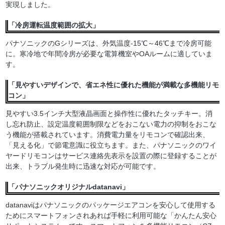
実現しました。
「冷房運転温度範囲の拡大」
パナソニックのGシリーズは、外気温度-15℃～46℃まで冷房可能
に。寒冷地で年間冷房が必要な電算機室やOAルームに適していま
す。
「見やすいデザインで、省エネ性に優れた機能が満載な多機能リモ
コン」
見やすい3.5インチ大型液晶画面と操作性に優れたタッチキー。消
し忘れ防止、設定温度範囲制限などをおこない電力の抑制をおこな
う機能が搭載されています。消費電力量をリモコンで確認出来、
「見える化」で節電意識に役立ちます。また、パナソニックのワイ
ヤードリモコンはサービス連絡先表示を設置の際に登録することが
出来、トラブル発生時に迅速な対応が可能です。
「パナソニックオリジナルdatanavi」
datanaviはパナソニックのパッケージエアコンを安心して使用する
ためにスマートフォンされあれば手軽に利用可能な「かんたん安心