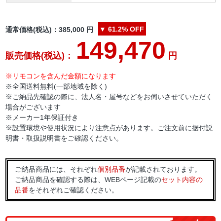
▼
61.2%
OFF
通常価格(税込)：
385,000
円
149,470
販売価格(税込)：
円
※リモコンを含んだ金額になります
※全国送料無料(一部地域を除く)
※ご納品先確認の際に、法人名・屋号などをお伺いさせていただく
場合がございます
※メーカー1年保証付き
※設置環境や使用状況により注意点があります。ご注文前に据付説
明書・取扱説明書をご確認ください。
ご納品商品には、それぞれ
個別品番
が記載されております。
ご納品商品を確認する際は、WEBページ記載の
セット内容の
品番
をそれぞれご確認ください。