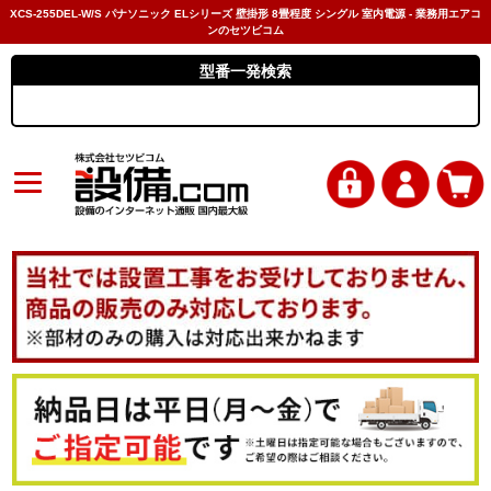
XCS-255DEL-W/S パナソニック ELシリーズ 壁掛形 8畳程度 シングル 室内電源 - 業務用エアコ
ンのセツビコム
型番一発検索