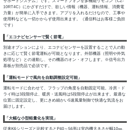
サポートシステム」です。スマートフォンを多機能リモコン（CZ-
10RT4C）にかざすだけで、欲しい情報（機器、運転情報、消費電
力量）が簡単に入手できます。アプリを入れるだけなので、工事や
使用料なども一切かからず使用出来ます。（通信料はお客様ご負担
です）
「エコナビセンサーで賢く節電」
別途オプションにより、エコナビセンサーを設置することで人の動
きに応じて賢く節電運転が可能となります。外部機器（照明や外気
処理など）との連動し、その機器のオン・オフします。※信号出力
基板が別売品で必須です。
「運転モードで風向を自動調整設定可能」
運転モードに合わせて、フラップの角度を自動固定可能。冷房・ド
ライ時は3段階停止、暖房・送風時は5段階停止が出来ます。最適な
位置に固定設定し、更にきめ細かい5速風量制御で快適な気流をお
届けします。
「大幅な小型軽量化を実現」
従来K6シリーズと比較するとP40～56形は室内機大きさが幅10㎜、