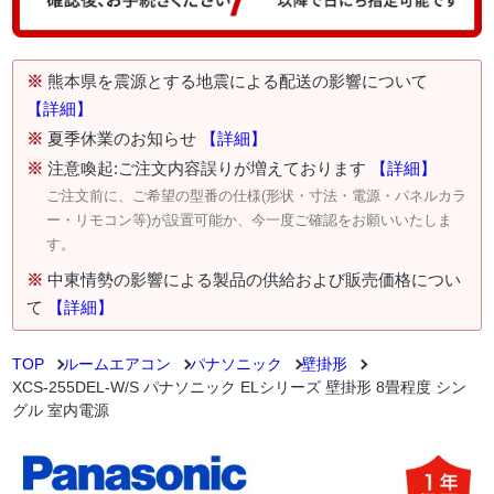
※
熊本県を震源とする地震による配送の影響について
【詳細】
※
夏季休業のお知らせ
【詳細】
※
注意喚起:ご注文内容誤りが増えております
【詳細】
ご注文前に、ご希望の型番の仕様(形状・寸法・電源・パネルカラ
ー・リモコン等)が設置可能か、今一度ご確認をお願いいたしま
す。
※
中東情勢の影響による製品の供給および販売価格につい
て
【詳細】
TOP
ルームエアコン
パナソニック
壁掛形
XCS-255DEL-W/S パナソニック ELシリーズ 壁掛形 8畳程度 シン
グル 室内電源