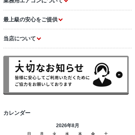
業務用エアコンについて
最上級の安心をご提供
当店について
カレンダー
2026年8月
日
月
火
水
木
金
土