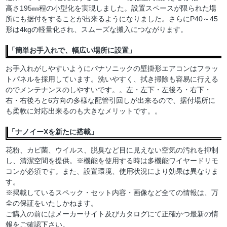
高さ195㎜程の小型化を実現しました。設置スペースが限られた場
所にも据付をすることが出来るようになりました。さらにP40～45
形は4kgの軽量化され、スムーズな搬入につながります。
「簡単お手入れで、幅広い場所に設置」
お手入れがしやすいようにパナソニックの壁掛形エアコンはフラッ
トパネルを採用しています。洗いやすく、拭き掃除も容易に行える
のでメンテナンスのしやすいです。。左・左下・左後ろ・右下・
右・右後ろと6方向の多様な配管引回しが出来るので、据付場所に
も柔軟に対応出来るのも大きなメリットです。。
「ナノイーXを新たに搭載」
花粉、カビ菌、ウイルス、脱臭など目に見えない空気の汚れを抑制
し、清潔空間を提供。※機能を使用する時は多機能ワイヤードリモ
コンが必須です。また、設置環境、使用状況により効果は異なりま
す。
※掲載しているスペック・セット内容・画像など全ての情報は、万
全の保証をいたしかねます。
ご購入の前にはメーカーサイト及びカタログにて正確かつ最新の情
報をご確認下さい。