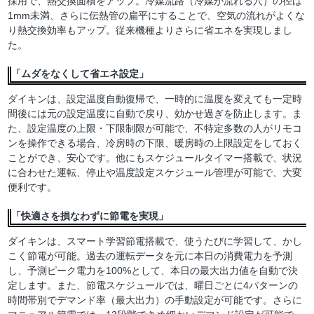
採用で、熱交換面積をアップ。冷媒流路（冷媒が流れる穴）の径は
1mm未満、さらに伝熱管の扁平にすることで、空気の流れがよくな
り熱交換効率もアップ。従来機種よりさらに省エネを実現しまし
た。
「ムダをなくして省エネ設定」
ダイキンは、設定温度自動復帰で、一時的に温度を変えても一定時
間後には元の設定温度に自動で戻り、効かせ過ぎを防止します。ま
た、設定温度の上限・下限制限が可能で、不特定多数の人がリモコ
ンを操作できる場合、冷房時の下限、暖房時の上限設定をしておく
ことができ、安心です。他にもスケジュールタイマー搭載で、状況
に合わせた運転、停止や温度設定スケジュール管理が可能で、大変
便利です。
「快適さを損なわずに節電を実現」
ダイキンは、スマート学習節電搭載で、使うたびに学習して、かし
こく節電が可能。過去の運転データを元に本日の消費電力を予測
し、予測ピーク電力を100%として、本日の最大出力値を自動で決
定します。また、節電スケジュールでは、曜日ごとに4パターンの
時間帯別でデマンド率（最大出力）の手動設定が可能です。さらに