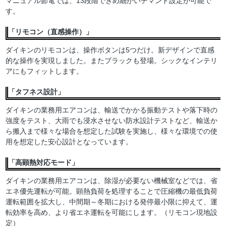
マニュアル節電では、13段階できめ細かいデマンド設定が可能で
す。
「リモコン（直感操作）」
ダイキンのリモコンは、操作ボタンは5つだけ。新デザインで直感
的な操作を実現しました。またブラックも登場。シックなインテリ
アにもフィットします。
「タフネス設計」
ダイキンの業務用エアコンは、輸送でかかる振動テストや落下時の
強度をテスト、大雨でも浸水させない防水設計テストなど、輸送か
ら搬入まで様々な場合を想定した試験を実施し、様々な環境での使
用を想定した安心設計となっています。
「高顕熱対応モード」
ダイキンの業務用エアコンは、除湿が必要ない機械室などでは、省
エネ優先運転が可能。顕熱負荷を処理することで圧縮機の最低負荷
運転範囲を拡大し、中間期～冬期における発停最小限に抑えて、運
転効率を高め、より省エネ運転を可能にします。（リモコン現地設
定）