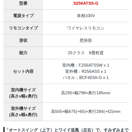
型番
S256ATSS-G
電源タイプ
単相100V
リモコンタイプ
ワイヤレスリモコン
形状
壁掛形
能力
25クラス 8畳程度
室内機：F256ATSSW x 1
セット内容
室外機：R256ASS x 1
パネル：BCF403A-G x 1
室内機サイズ
高295×幅798×奥行185mm
(高さx幅x奥行)
室外機サイズ
高555×幅675(+65)×奥行284(+42)mm
(高さx幅x奥行)
「オートスイング（上下）とワイド送風（左右）で、すみずみまで