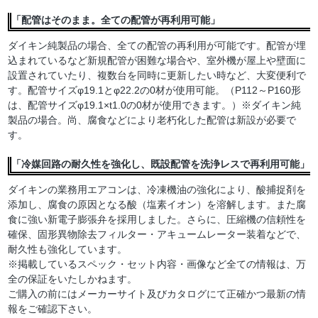
「配管はそのまま。全ての配管が再利用可能」
ダイキン純製品の場合、全ての配管の再利用が可能です。配管が埋
込まれているなど新規配管が困難な場合や、室外機が屋上や壁面に
設置されていたり、複数台を同時に更新したい時など、大変便利で
す。配管サイズφ19.1とφ22.2の0材が使用可能。（P112～P160形
は、配管サイズφ19.1×t1.0の0材が使用できます。）※ダイキン純
製品の場合。尚、腐食などにより老朽化した配管は新設が必要で
す。
「冷媒回路の耐久性を強化し、既設配管を洗浄レスで再利用可能」
ダイキンの業務用エアコンは、冷凍機油の強化により、酸捕捉剤を
添加し、腐食の原因となる酸（塩素イオン）を溶解します。また腐
食に強い新電子膨張弁を採用しました。さらに、圧縮機の信頼性を
確保、固形異物除去フィルター・アキュームレーター装着などで、
耐久性も強化しています。
※掲載しているスペック・セット内容・画像など全ての情報は、万
全の保証をいたしかねます。
ご購入の前にはメーカーサイト及びカタログにて正確かつ最新の情
報をご確認下さい。