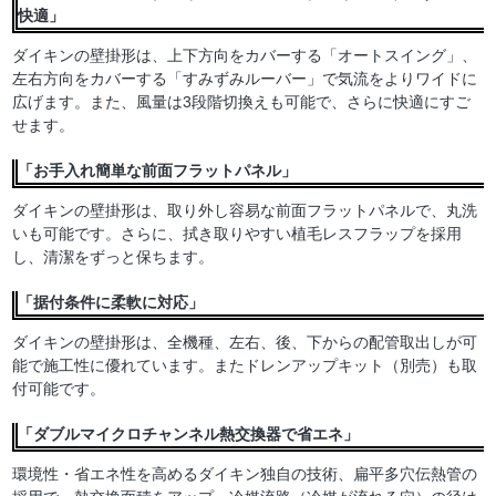
快適」
ダイキンの壁掛形は、上下方向をカバーする「オートスイング」、
左右方向をカバーする「すみずみルーバー」で気流をよりワイドに
広げます。また、風量は3段階切換えも可能で、さらに快適にすご
せます。
「お手入れ簡単な前面フラットパネル」
ダイキンの壁掛形は、取り外し容易な前面フラットパネルで、丸洗
いも可能です。さらに、拭き取りやすい植毛レスフラップを採用
し、清潔をずっと保ちます。
「据付条件に柔軟に対応」
ダイキンの壁掛形は、全機種、左右、後、下からの配管取出しが可
能で施工性に優れています。またドレンアップキット（別売）も取
付可能です。
「ダブルマイクロチャンネル熱交換器で省エネ」
環境性・省エネ性を高めるダイキン独自の技術、扁平多穴伝熱管の