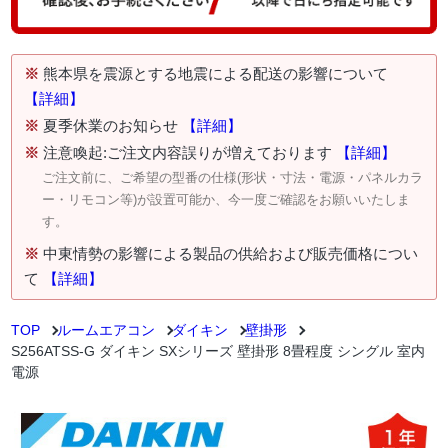
※
熊本県を震源とする地震による配送の影響について
【詳細】
※
夏季休業のお知らせ
【詳細】
※
注意喚起:ご注文内容誤りが増えております
【詳細】
ご注文前に、ご希望の型番の仕様(形状・寸法・電源・パネルカラ
ー・リモコン等)が設置可能か、今一度ご確認をお願いいたしま
す。
※
中東情勢の影響による製品の供給および販売価格につい
て
【詳細】
TOP
ルームエアコン
ダイキン
壁掛形
S256ATSS-G ダイキン SXシリーズ 壁掛形 8畳程度 シングル 室内
電源