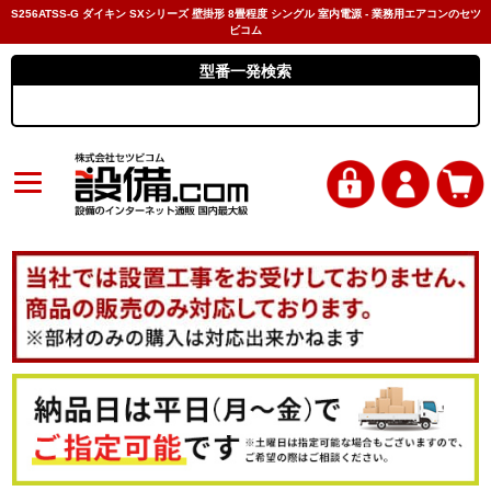
S256ATSS-G ダイキン SXシリーズ 壁掛形 8畳程度 シングル 室内電源 - 業務用エアコンのセツ
ビコム
型番一発検索