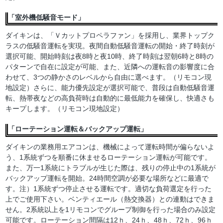
「室外機低騒音モード」
ダイキンは、「Ｖカットプロペラファン」を採用し、業界トップク
ラスの低騒音運転を実現。夜間自動低騒音運転の開始・終了時刻が
選択可能、開始時刻は夜8時と夜10時、終了時刻は翌朝6時と8時の
パターンで自在に設定が可能、また、近隣への運転音の影響度に合
わせて、3つの静かさのレベルから自由に選べます。（リモコン現
地設定）さらに、能力優先設定が選択可能で、普段は自動低騒音運
転、熱帯夜などの高負荷時は自動的に最低能力を確保し、快適さも
キープします。（リモコン現地設定）
「ローテーション運転＆バックアップ運転」
ダイキンの業務用エアコンは、機械によって運転時間が偏らないよ
う、1系統ずつを順番に休ませるローテーション運転が可能です。
また、万一1系統にトラブルが生じた際は、残りの停止中の1系統が
バックアップ運転を開始。24時間空調が必要な場所などに最適で
す。注）1系統ずつ停止させる運転です。適切な負荷選定を行った
上でご使用下さい。ベンティエール（熱交換器）との連動はできま
せん。2系統以上を1リモコンでグループ制御を行った場合のみ設定
可能です。ローテーション間隔は12ｈ、24ｈ、48ｈ、72ｈ、96ｈ