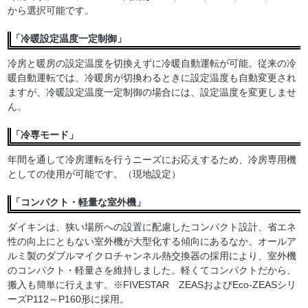
から選択可能です。
「冷暖設定温度一定制御」
冷房と暖房の設定温度を切換えずに冷暖自動運転が可能。従来の冷
暖自動運転では、冷暖房が切換わるときに設定温度も自動変更され
ますが、冷暖設定温度一定制御の場合には、設定温度を変更しませ
ん。
「冷専モード」
年間を通して冷房運転を行うニーズにお応えするため、冷房専用機
としての使用が可能です。（現地設定）
「コンパクト・軽量な室外機」
ダイキンは、狭い場所への設置に配慮したコンパクト設計、省エネ
性の向上にともない室外機が大型化する傾向にあるなか、オールア
ルミ製のダブルマイクロチャンネル熱交換器の採用により、室外機
のコンパクト・軽量さを維持しました。軽くてコンパクトだから、
搬入も簡単に行えます。※FIVESTAR ZEASおよびEco-ZEASシリ
ーズP112～P160形に採用。