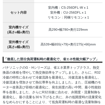
室内機：CS-256DFL-W x 1
セット内容
室外機：CU-256DFL x 1
リモコン：同梱リモコン x 1
室内機サイズ
高290×幅780×奥行229mm
(高さx幅x奥行)
室外機サイズ
高539×幅655(+79)×奥行275(+66)mm
(高さx幅x奥行)
「徹底した部分負荷運転時の最適化で、省エネ性能大幅アップ」
パナソニックのG・Hシリーズは、省エネ業界トップクラス。熱交
換器の体積を増やして熱交換効率をアップしました。さらに、R32
冷媒の特性に合わせて冷媒流路を最適化し、冷媒流速を最適化し、
冷媒流速を増加させて熱伝導率を向上しました。また、圧縮機のモ
ーター改善及び容積の最適化に、発生頻度の高い中間、最小性能効
率を改善しました、さらにR32冷媒に合わせ、弁開度・流量制御を
最適化し、最小流量を30％下げると共に、弁の低開度時の流量変化
をなめらかにすることにより、て低負荷運転時の最適な流量制御を