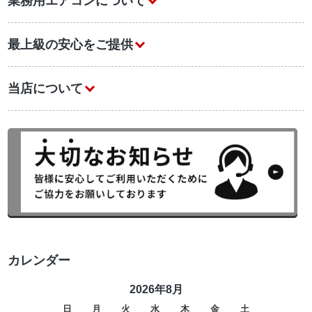
業務用エアコンについて
最上級の安心をご提供
当店について
カレンダー
2026年8月
日
月
火
水
木
金
土