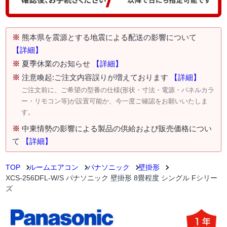
※
熊本県を震源とする地震による配送の影響について
【詳細】
※
夏季休業のお知らせ
【詳細】
※
注意喚起:ご注文内容誤りが増えております
【詳細】
ご注文前に、ご希望の型番の仕様(形状・寸法・電源・パネルカラ
ー・リモコン等)が設置可能か、今一度ご確認をお願いいたしま
す。
※
中東情勢の影響による製品の供給および販売価格につい
て
【詳細】
TOP
ルームエアコン
パナソニック
壁掛形
XCS-256DFL-W/S パナソニック 壁掛形 8畳程度 シングル Fシリー
ズ