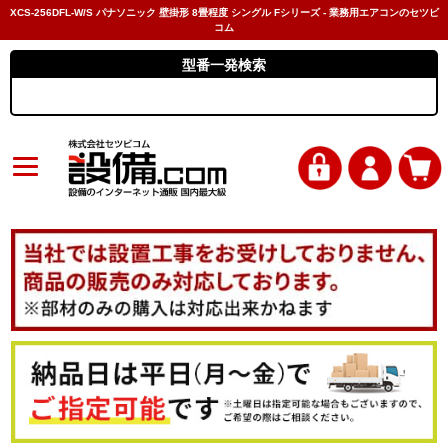
XCS-256DFL-W/S パナソニック 壁掛形 8畳程度 シングル Fシリーズ - 業務用エアコンのセツビ
コム
型番一発検索