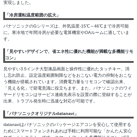
実現しました。
「冷房運転温度範囲の拡大」
パナソニックのGシリーズは、外気温度-15℃～46℃まで冷房可能
に。寒冷地で年間冷房が必要な電算機室やOAルームに適していま
す。
「見やすいデザインで、省エネ性に優れた機能が満載な多機能リモ
コン」
見やすい3.5インチ大型液晶画面と操作性に優れたタッチキー。消
し忘れ防止、設定温度範囲制限などをおこない電力の抑制をおこな
う機能が搭載されています。消費電力量をリモコンで確認出来、
「見える化」で節電意識に役立ちます。また、パナソニックのワイ
ヤードリモコンはサービス連絡先表示を設置の際に登録することが
出来、トラブル発生時に迅速な対応が可能です。
「パナソニックオリジナルdatanavi」
datanaviはパナソニックのパッケージエアコンを安心して使用する
ためにスマートフォンされあれば手軽に利用可能な「かんたん安心