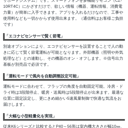
サポートシステム」です。スマートフォンを多機能リモコン（CZ-
10RT4C）にかざすだけで、欲しい情報（機器、運転情報、消費電
力量）が簡単に入手できます。アプリを入れるだけなので、工事や
使用料なども一切かからず使用出来ます。（通信料はお客様ご負担
です）
「エコナビセンサーで賢く節電」
別途オプションにより、エコナビセンサーを設置することで人の動
きに応じて賢く節電運転が可能となります。外部機器（照明や外気
処理など）との連動し、その機器のオン・オフします。※信号出力
基板が別売品で必須です。
「運転モードで風向を自動調整設定可能」
運転モードに合わせて、フラップの角度を自動固定可能。冷房・ド
ライ時は3段階停止、暖房・送風時は5段階停止が出来ます。最適な
位置に固定設定し、更にきめ細かい5速風量制御で快適な気流をお
届けします。
「大幅な小型軽量化を実現」
従来K6シリーズと比較するとP40～56形は室内機大きさが幅10㎜、