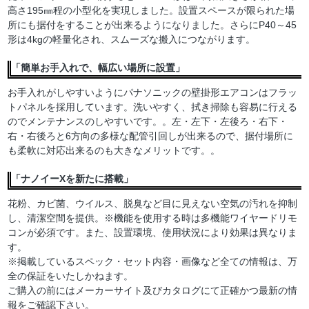
高さ195㎜程の小型化を実現しました。設置スペースが限られた場
所にも据付をすることが出来るようになりました。さらにP40～45
形は4kgの軽量化され、スムーズな搬入につながります。
「簡単お手入れで、幅広い場所に設置」
お手入れがしやすいようにパナソニックの壁掛形エアコンはフラッ
トパネルを採用しています。洗いやすく、拭き掃除も容易に行える
のでメンテナンスのしやすいです。。左・左下・左後ろ・右下・
右・右後ろと6方向の多様な配管引回しが出来るので、据付場所に
も柔軟に対応出来るのも大きなメリットです。。
「ナノイーXを新たに搭載」
花粉、カビ菌、ウイルス、脱臭など目に見えない空気の汚れを抑制
し、清潔空間を提供。※機能を使用する時は多機能ワイヤードリモ
コンが必須です。また、設置環境、使用状況により効果は異なりま
す。
※掲載しているスペック・セット内容・画像など全ての情報は、万
全の保証をいたしかねます。
ご購入の前にはメーカーサイト及びカタログにて正確かつ最新の情
報をご確認下さい。