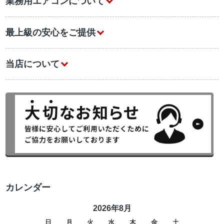
業務用エアコンについて
最上級の安心をご提供
当店について
カレンダー
2026年8月
日
月
火
水
木
金
土