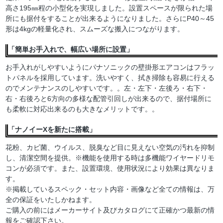
高さ195㎜程の小型化を実現しました。設置スペースが限られた場
所にも据付をすることが出来るようになりました。さらにP40～45
形は4kgの軽量化され、スムーズな搬入につながります。
「簡単お手入れで、幅広い場所に設置」
お手入れがしやすいようにパナソニックの壁掛形エアコンはフラッ
トパネルを採用しています。洗いやすく、拭き掃除も容易に行える
のでメンテナンスのしやすいです。。左・左下・左後ろ・右下・
右・右後ろと6方向の多様な配管引回しが出来るので、据付場所に
も柔軟に対応出来るのも大きなメリットです。。
「ナノイーXを新たに搭載」
花粉、カビ菌、ウイルス、脱臭など目に見えない空気の汚れを抑制
し、清潔空間を提供。※機能を使用する時は多機能ワイヤードリモ
コンが必須です。また、設置環境、使用状況により効果は異なりま
す。
※掲載しているスペック・セット内容・画像など全ての情報は、万
全の保証をいたしかねます。
ご購入の前にはメーカーサイト及びカタログにて正確かつ最新の情
報をご確認下さい。