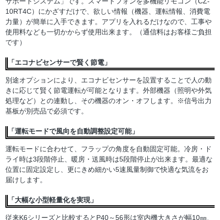
サポートシステム」です。スマートフォンを多機能リモコン（CZ-
10RT4C）にかざすだけで、欲しい情報（機器、運転情報、消費電
力量）が簡単に入手できます。アプリを入れるだけなので、工事や
使用料なども一切かからず使用出来ます。（通信料はお客様ご負担
です）
「エコナビセンサーで賢く節電」
別途オプションにより、エコナビセンサーを設置することで人の動
きに応じて賢く節電運転が可能となります。外部機器（照明や外気
処理など）との連動し、その機器のオン・オフします。※信号出力
基板が別売品で必須です。
「運転モードで風向を自動調整設定可能」
運転モードに合わせて、フラップの角度を自動固定可能。冷房・ド
ライ時は3段階停止、暖房・送風時は5段階停止が出来ます。最適な
位置に固定設定し、更にきめ細かい5速風量制御で快適な気流をお
届けします。
「大幅な小型軽量化を実現」
従来K6シリーズと比較するとP40～56形は室内機大きさが幅10㎜、