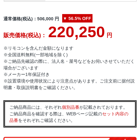
▼
56.5%
OFF
通常価格(税込)：
506,000
円
220,250
販売価格(税込)：
円
※リモコンを含んだ金額になります
※全国送料無料(一部地域を除く)
※ご納品先確認の際に、法人名・屋号などをお伺いさせていただく
場合がございます
※メーカー1年保証付き
※設置環境や使用状況により注意点があります。ご注文前に据付説
明書・取扱説明書をご確認ください。
ご納品商品には、それぞれ
個別品番
が記載されております。
ご納品商品を確認する際は、WEBページ記載の
セット内容の
品番
をそれぞれご確認ください。