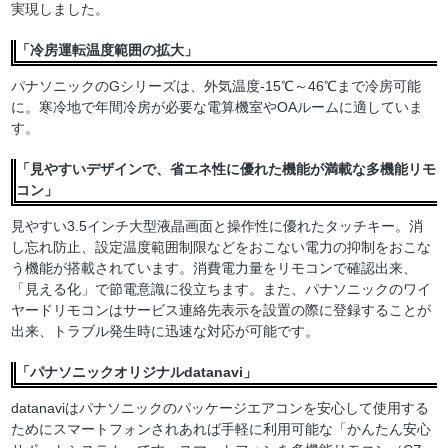
実現しました。
「冷房運転温度範囲の拡大」
パナソニックのGシリーズは、外気温度-15℃～46℃まで冷房可能
に。寒冷地で年間冷房が必要な電算機室やOAルームに適していま
す。
「見やすいデザインで、省エネ性に優れた機能が満載な多機能リモ
コン」
見やすい3.5インチ大型液晶画面と操作性に優れたタッチキー。消
し忘れ防止、設定温度範囲制限などをおこない電力の抑制をおこな
う機能が搭載されています。消費電力量をリモコンで確認出来、
「見える化」で節電意識に役立ちます。また、パナソニックのワイ
ヤードリモコンはサービス連絡先表示を設置の際に登録することが
出来、トラブル発生時に迅速な対応が可能です。
「パナソニックオリジナルdatanavi」
datanaviはパナソニックのパッケージエアコンを安心して使用する
ためにスマートフォンされあれば手軽に利用可能な「かんたん安心