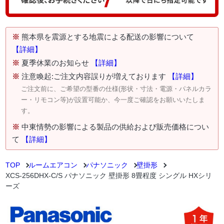
※
熊本県を震源とする地震による配送の影響について
【詳細】
※
夏季休業のお知らせ
【詳細】
※
注意喚起:ご注文内容誤りが増えております
【詳細】
ご注文前に、ご希望の型番の仕様(形状・寸法・電源・パネルカラ
ー・リモコン等)が設置可能か、今一度ご確認をお願いいたしま
す。
※
中東情勢の影響による製品の供給および販売価格につい
て
【詳細】
TOP
ルームエアコン
パナソニック
壁掛形
XCS-256DHX-C/S パナソニック 壁掛形 8畳程度 シングル HXシリ
ーズ