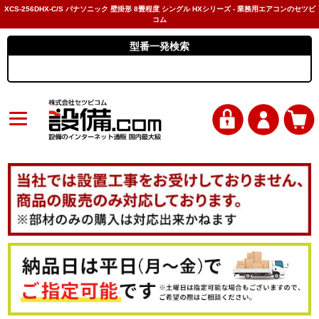
XCS-256DHX-C/S パナソニック 壁掛形 8畳程度 シングル HXシリーズ - 業務用エアコンのセツビ
コム
型番一発検索