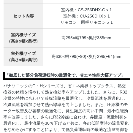
室内機：CS-256DHX-C x 1
セット内容
室外機：CU-256DHX x 1
リモコン：同梱リモコン x 1
室内機サイズ
高295×幅799×奥行385mm
(高さx幅x奥行)
室外機サイズ
高630×幅799(+90)×奥行299(+64)mm
(高さx幅x奥行)
「徹底した部分負荷運転時の最適化で、省エネ性能大幅アップ」
パナソニックのG・Hシリーズは、省エネ業界トップクラス。熱交
換器の体積を増やして熱交換効率をアップしました。さらに、R32
冷媒の特性に合わせて冷媒流路を最適化し、冷媒流速を最適化し、
冷媒流速を増加させて熱伝導率を向上しました。また、圧縮機のモ
ーター改善及び容積の最適化に、発生頻度の高い中間、最小性能効
率を改善しました、さらにR32冷媒に合わせ、弁開度・流量制御を
最適化し、最小流量を30％下げると共に、弁の低開度時の流量変化
をなめらかにすることにより、て低負荷運転時の最適な流量制御を