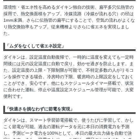
環境性・省エネ性を高めるダイキン独自の技術、扁平多穴伝熱管の
採用で、熱交換面積をアップ。冷媒流路（冷媒が流れる穴）の径は
1mm未満、さらに伝熱管の扁平にすることで、空気の流れがよくな
り熱交換効率もアップ。従来機種よりさらに省エネを実現しまし
た。
「ムダをなくして省エネ設定」
ダイキンは、設定温度自動復帰で、一時的に温度を変えても一定時
間後には元の設定温度に自動で戻り、効かせ過ぎを防止します。ま
た、設定温度の上限・下限制限が可能で、不特定多数の人がリモコ
ンを操作できる場合、冷房時の下限、暖房時の上限設定をしておく
ことができ、安心です。他にもスケジュールタイマー搭載で、状況
に合わせた運転、停止や温度設定スケジュール管理が可能で、大変
便利です。
「快適さを損なわずに節電を実現」
ダイキンは、スマート学習節電搭載で、使うたびに学習して、かし
こく節電が可能。過去の運転データを元に本日の消費電力を予測
し、予測ピーク電力を100%として、本日の最大出力値を自動で決