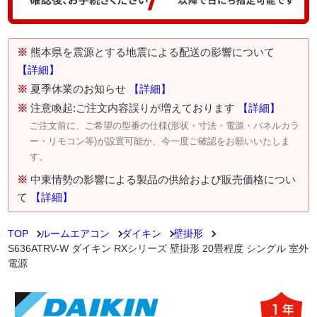
※
熊本県を震源とする地震による配送の影響について
【詳細】
※
夏季休業のお知らせ
【詳細】
※
注意喚起:ご注文内容誤りが増えております
【詳細】
ご注文前に、ご希望の型番の仕様(形状・寸法・電源・パネルカラ
ー・リモコン等)が設置可能か、今一度ご確認をお願いいたしま
す。
※
中東情勢の影響による製品の供給および販売価格につい
て
【詳細】
TOP
ルームエアコン
ダイキン
壁掛形
S636ATRV-W ダイキン RXシリーズ 壁掛形 20畳程度 シングル 室外
電源