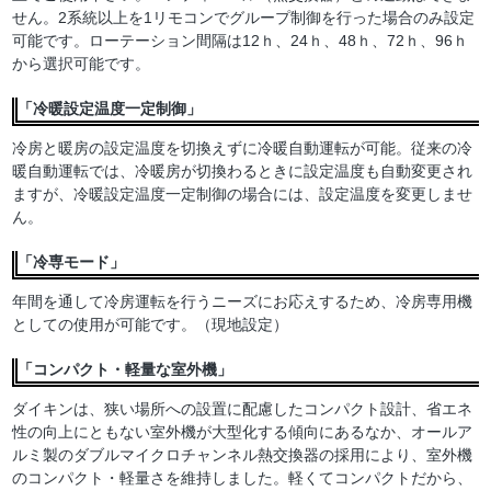
せん。2系統以上を1リモコンでグループ制御を行った場合のみ設定
可能です。ローテーション間隔は12ｈ、24ｈ、48ｈ、72ｈ、96ｈ
から選択可能です。
「冷暖設定温度一定制御」
冷房と暖房の設定温度を切換えずに冷暖自動運転が可能。従来の冷
暖自動運転では、冷暖房が切換わるときに設定温度も自動変更され
ますが、冷暖設定温度一定制御の場合には、設定温度を変更しませ
ん。
「冷専モード」
年間を通して冷房運転を行うニーズにお応えするため、冷房専用機
としての使用が可能です。（現地設定）
「コンパクト・軽量な室外機」
ダイキンは、狭い場所への設置に配慮したコンパクト設計、省エネ
性の向上にともない室外機が大型化する傾向にあるなか、オールア
ルミ製のダブルマイクロチャンネル熱交換器の採用により、室外機
のコンパクト・軽量さを維持しました。軽くてコンパクトだから、