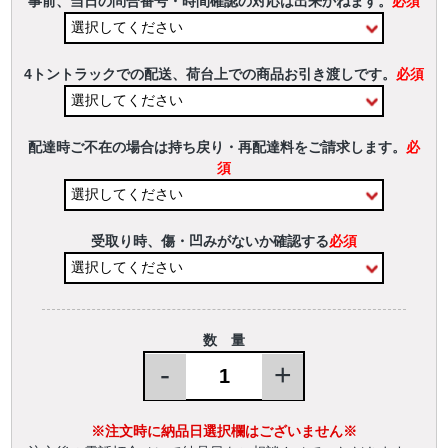
事前、当日の問合番号・時間確認の対応は出来かねます。
必須
4トントラックでの配送、荷台上での商品お引き渡しです。
必須
配達時ご不在の場合は持ち戻り・再配達料をご請求します。
必
須
受取り時、傷・凹みがないか確認する
必須
数 量
-
+
※注文時に納品日選択欄はございません※