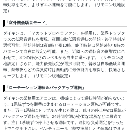
転効率を高め、より省エネ運転を可能にします。（リモコン現地設
定）
「室外機低騒音モード」
ダイキンは、「Ｖカットプロペラファン」を採用し、業界トップク
ラスの低騒音運転を実現。夜間自動低騒音運転の開始・終了時刻が
選択可能、開始時刻は夜8時と夜10時、終了時刻は翌朝6時と8時の
パターンで自在に設定が可能、また、近隣への運転音の影響度に合
わせて、3つの静かさのレベルから自由に選べます。（リモコン現
地設定）さらに、能力優先設定が選択可能で、普段は自動低騒音運
転、熱帯夜などの高負荷時は自動的に最低能力を確保し、快適さも
キープします。（リモコン現地設定）
「ローテーション運転＆バックアップ運転」
ダイキンの業務用エアコンは、機械によって運転時間が偏らないよ
う、1系統ずつを順番に休ませるローテーション運転が可能です。
また、万一1系統にトラブルが生じた際は、残りの停止中の1系統が
バックアップ運転を開始。24時間空調が必要な場所などに最適で
す。注）1系統ずつ停止させる運転です。適切な負荷選定を行った
上でご使用下さい。ベンティエール（熱交換器）との連動はできま