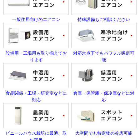
一般住居向けのエアコン
特殊設備もご相談ください
設備用・工場用も取り揃えてお
対応氷点下でもパワフル暖房可
ります
能
食品関係・工場・研究室などに
倉庫・保管庫・保冷庫などに対
対応
応
ビニールハウス栽培に最適、取
大空間でも特定物の冷房可能
付簡単