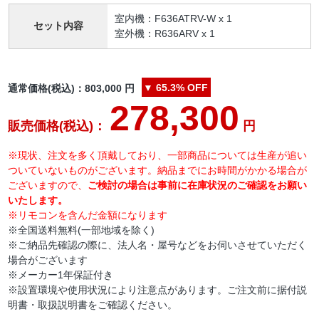
室内機：F636ATRV-W x 1
セット内容
室外機：R636ARV x 1
▼
65.3%
OFF
通常価格(税込)：
803,000
円
278,300
販売価格(税込)：
円
※現状、注文を多く頂戴しており、一部商品については生産が追い
ついていないものがございます。納品までにお時間がかかる場合が
ございますので、
ご検討の場合は事前に在庫状況のご確認をお願い
いたします。
※リモコンを含んだ金額になります
※全国送料無料(一部地域を除く)
※ご納品先確認の際に、法人名・屋号などをお伺いさせていただく
場合がございます
※メーカー1年保証付き
※設置環境や使用状況により注意点があります。ご注文前に据付説
明書・取扱説明書をご確認ください。