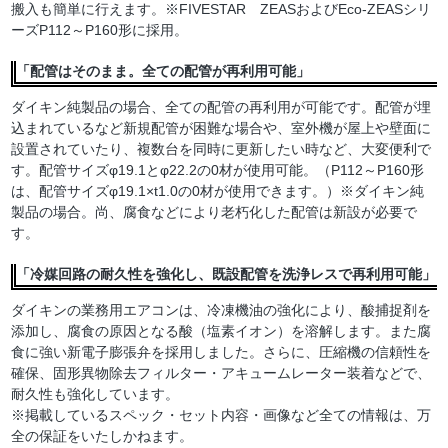
搬入も簡単に行えます。※FIVESTAR ZEASおよびEco-ZEASシリ
ーズP112～P160形に採用。
「配管はそのまま。全ての配管が再利用可能」
ダイキン純製品の場合、全ての配管の再利用が可能です。配管が埋
込まれているなど新規配管が困難な場合や、室外機が屋上や壁面に
設置されていたり、複数台を同時に更新したい時など、大変便利で
す。配管サイズφ19.1とφ22.2の0材が使用可能。（P112～P160形
は、配管サイズφ19.1×t1.0の0材が使用できます。）※ダイキン純
製品の場合。尚、腐食などにより老朽化した配管は新設が必要で
す。
「冷媒回路の耐久性を強化し、既設配管を洗浄レスで再利用可能」
ダイキンの業務用エアコンは、冷凍機油の強化により、酸捕捉剤を
添加し、腐食の原因となる酸（塩素イオン）を溶解します。また腐
食に強い新電子膨張弁を採用しました。さらに、圧縮機の信頼性を
確保、固形異物除去フィルター・アキュームレーター装着などで、
耐久性も強化しています。
※掲載しているスペック・セット内容・画像など全ての情報は、万
全の保証をいたしかねます。