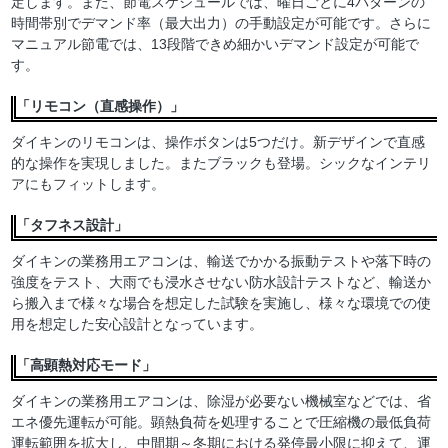
定します。また、節電スケジュールでは、曜日ごとに4パターンの
時間帯別でデマンド率（最大出力）の手動設定が可能です。さらに
マニュアル節電では、13段階できめ細かいデマンド設定が可能で
す。
「リモコン（直感操作）」
ダイキンのリモコンは、操作ボタンは5つだけ。新デザインで直感
的な操作を実現しました。またブラックも登場。シックなインテリ
アにもフィットします。
「タフネス設計」
ダイキンの業務用エアコンは、輸送でかかる振動テストや落下時の
強度をテスト、大雨でも浸水させない防水設計テストなど、輸送か
ら搬入まで様々な場合を想定した試験を実施し、様々な環境での使
用を想定した安心設計となっています。
「高顕熱対応モード」
ダイキンの業務用エアコンは、除湿が必要ない機械室などでは、省
エネ優先運転が可能。顕熱負荷を処理することで圧縮機の最低負荷
運転範囲を拡大し、中間期～冬期における発停最小限に抑えて、運