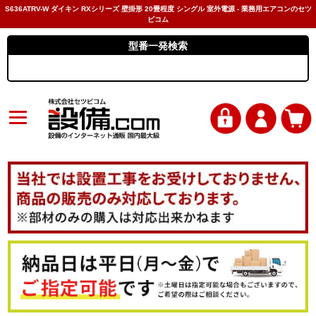
S636ATRV-W ダイキン RXシリーズ 壁掛形 20畳程度 シングル 室外電源 - 業務用エアコンのセツ
ビコム
型番一発検索