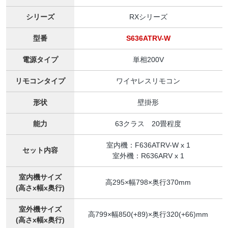
シリーズ
RXシリーズ
型番
S636ATRV-W
電源タイプ
単相200V
リモコンタイプ
ワイヤレスリモコン
形状
壁掛形
能力
63クラス 20畳程度
室内機：F636ATRV-W x 1
セット内容
室外機：R636ARV x 1
室内機サイズ
高295×幅798×奥行370mm
(高さx幅x奥行)
室外機サイズ
高799×幅850(+89)×奥行320(+66)mm
(高さx幅x奥行)