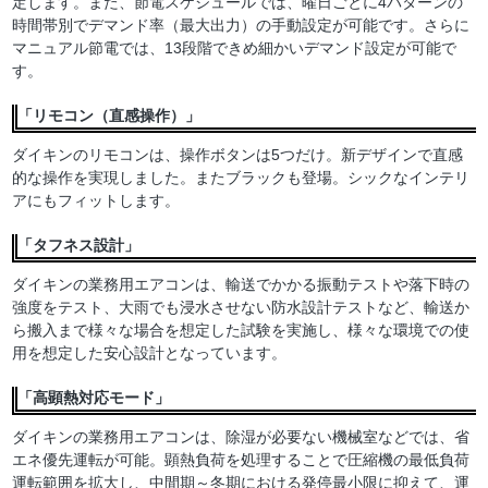
定します。また、節電スケジュールでは、曜日ごとに4パターンの
時間帯別でデマンド率（最大出力）の手動設定が可能です。さらに
マニュアル節電では、13段階できめ細かいデマンド設定が可能で
す。
「リモコン（直感操作）」
ダイキンのリモコンは、操作ボタンは5つだけ。新デザインで直感
的な操作を実現しました。またブラックも登場。シックなインテリ
アにもフィットします。
「タフネス設計」
ダイキンの業務用エアコンは、輸送でかかる振動テストや落下時の
強度をテスト、大雨でも浸水させない防水設計テストなど、輸送か
ら搬入まで様々な場合を想定した試験を実施し、様々な環境での使
用を想定した安心設計となっています。
「高顕熱対応モード」
ダイキンの業務用エアコンは、除湿が必要ない機械室などでは、省
エネ優先運転が可能。顕熱負荷を処理することで圧縮機の最低負荷
運転範囲を拡大し、中間期～冬期における発停最小限に抑えて、運