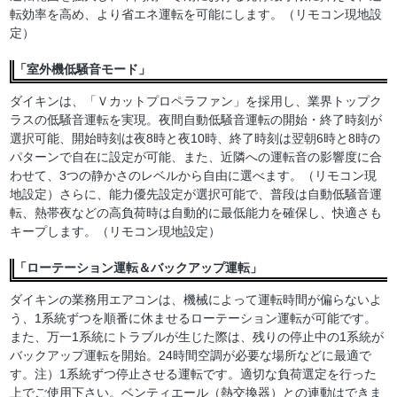
転効率を高め、より省エネ運転を可能にします。（リモコン現地設
定）
「室外機低騒音モード」
ダイキンは、「Ｖカットプロペラファン」を採用し、業界トップク
ラスの低騒音運転を実現。夜間自動低騒音運転の開始・終了時刻が
選択可能、開始時刻は夜8時と夜10時、終了時刻は翌朝6時と8時の
パターンで自在に設定が可能、また、近隣への運転音の影響度に合
わせて、3つの静かさのレベルから自由に選べます。（リモコン現
地設定）さらに、能力優先設定が選択可能で、普段は自動低騒音運
転、熱帯夜などの高負荷時は自動的に最低能力を確保し、快適さも
キープします。（リモコン現地設定）
「ローテーション運転＆バックアップ運転」
ダイキンの業務用エアコンは、機械によって運転時間が偏らないよ
う、1系統ずつを順番に休ませるローテーション運転が可能です。
また、万一1系統にトラブルが生じた際は、残りの停止中の1系統が
バックアップ運転を開始。24時間空調が必要な場所などに最適で
す。注）1系統ずつ停止させる運転です。適切な負荷選定を行った
上でご使用下さい。ベンティエール（熱交換器）との連動はできま