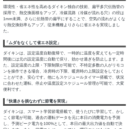
環境性・省エネ性を高めるダイキン独自の技術、扁平多穴伝熱管の
採用で、熱交換面積をアップ。冷媒流路（冷媒が流れる穴）の径は
1mm未満、さらに伝熱管の扁平にすることで、空気の流れがよくな
り熱交換効率もアップ。従来機種よりさらに省エネを実現しまし
た。
「ムダをなくして省エネ設定」
ダイキンは、設定温度自動復帰で、一時的に温度を変えても一定時
間後には元の設定温度に自動で戻り、効かせ過ぎを防止します。ま
た、設定温度の上限・下限制限が可能で、不特定多数の人がリモコ
ンを操作できる場合、冷房時の下限、暖房時の上限設定をしておく
ことができ、安心です。他にもスケジュールタイマー搭載で、状況
に合わせた運転、停止や温度設定スケジュール管理が可能で、大変
便利です。
「快適さを損なわずに節電を実現」
ダイキンは、スマート学習節電搭載で、使うたびに学習して、かし
こく節電が可能。過去の運転データを元に本日の消費電力を予測
し、予測ピーク電力を100%として、本日の最大出力値を自動で決