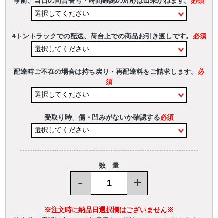
事前、当日の問合番号・時間確認の対応は出来かねます。
必須
4トントラックでの配送、荷台上での商品お引き渡しです。
必須
配達時ご不在の場合は持ち戻り・再配達料をご請求します。
必
須
受取り時、傷・凹みがないか確認する
必須
数 量
-
+
※注文時に納品日選択欄はございません※