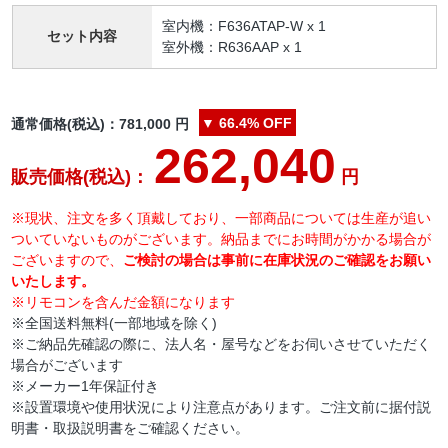
室内機：F636ATAP-W x 1
セット内容
室外機：R636AAP x 1
▼
66.4%
OFF
通常価格(税込)：
781,000
円
262,040
販売価格(税込)：
円
※現状、注文を多く頂戴しており、一部商品については生産が追い
ついていないものがございます。納品までにお時間がかかる場合が
ございますので、
ご検討の場合は事前に在庫状況のご確認をお願い
いたします。
※リモコンを含んだ金額になります
※全国送料無料(一部地域を除く)
※ご納品先確認の際に、法人名・屋号などをお伺いさせていただく
場合がございます
※メーカー1年保証付き
※設置環境や使用状況により注意点があります。ご注文前に据付説
明書・取扱説明書をご確認ください。