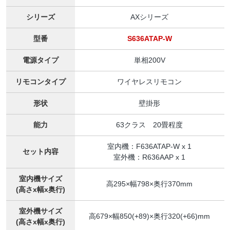
シリーズ
AXシリーズ
型番
S636ATAP-W
電源タイプ
単相200V
リモコンタイプ
ワイヤレスリモコン
形状
壁掛形
能力
63クラス 20畳程度
室内機：F636ATAP-W x 1
セット内容
室外機：R636AAP x 1
室内機サイズ
高295×幅798×奥行370mm
(高さx幅x奥行)
室外機サイズ
高679×幅850(+89)×奥行320(+66)mm
(高さx幅x奥行)