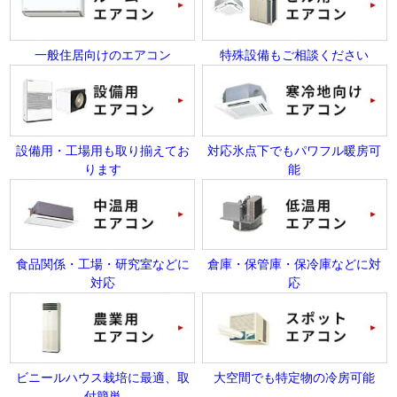
一般住居向けのエアコン
特殊設備もご相談ください
設備用・工場用も取り揃えてお
対応氷点下でもパワフル暖房可
ります
能
食品関係・工場・研究室などに
倉庫・保管庫・保冷庫などに対
対応
応
ビニールハウス栽培に最適、取
大空間でも特定物の冷房可能
付簡単