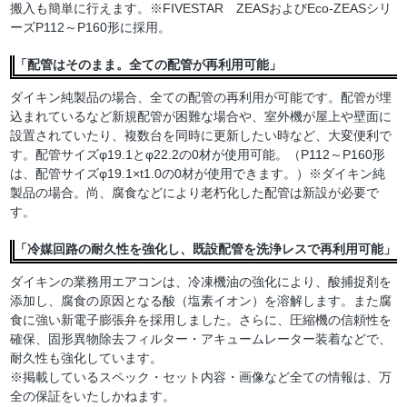
搬入も簡単に行えます。※FIVESTAR ZEASおよびEco-ZEASシリ
ーズP112～P160形に採用。
「配管はそのまま。全ての配管が再利用可能」
ダイキン純製品の場合、全ての配管の再利用が可能です。配管が埋
込まれているなど新規配管が困難な場合や、室外機が屋上や壁面に
設置されていたり、複数台を同時に更新したい時など、大変便利で
す。配管サイズφ19.1とφ22.2の0材が使用可能。（P112～P160形
は、配管サイズφ19.1×t1.0の0材が使用できます。）※ダイキン純
製品の場合。尚、腐食などにより老朽化した配管は新設が必要で
す。
「冷媒回路の耐久性を強化し、既設配管を洗浄レスで再利用可能」
ダイキンの業務用エアコンは、冷凍機油の強化により、酸捕捉剤を
添加し、腐食の原因となる酸（塩素イオン）を溶解します。また腐
食に強い新電子膨張弁を採用しました。さらに、圧縮機の信頼性を
確保、固形異物除去フィルター・アキュームレーター装着などで、
耐久性も強化しています。
※掲載しているスペック・セット内容・画像など全ての情報は、万
全の保証をいたしかねます。