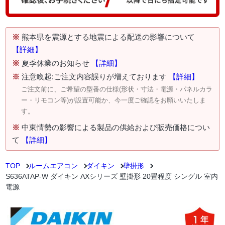
※
熊本県を震源とする地震による配送の影響について
【詳細】
※
夏季休業のお知らせ
【詳細】
※
注意喚起:ご注文内容誤りが増えております
【詳細】
ご注文前に、ご希望の型番の仕様(形状・寸法・電源・パネルカラ
ー・リモコン等)が設置可能か、今一度ご確認をお願いいたしま
す。
※
中東情勢の影響による製品の供給および販売価格につい
て
【詳細】
TOP
ルームエアコン
ダイキン
壁掛形
S636ATAP-W ダイキン AXシリーズ 壁掛形 20畳程度 シングル 室内
電源