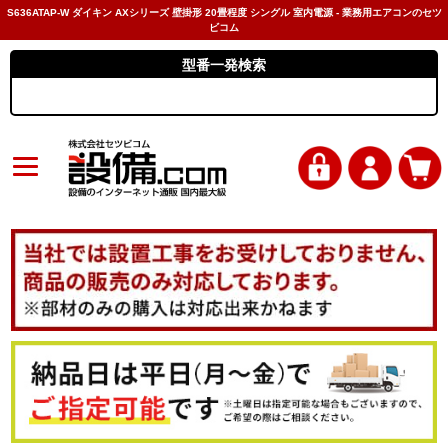
S636ATAP-W ダイキン AXシリーズ 壁掛形 20畳程度 シングル 室内電源 - 業務用エアコンのセツ
ビコム
型番一発検索