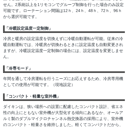
せん。2系統以上を1リモコンでグループ制御を行った場合のみ設定
可能です。ローテーション間隔は12ｈ、24ｈ、48ｈ、72ｈ、96ｈ
から選択可能です。
「冷暖設定温度一定制御」
冷房と暖房の設定温度を切換えずに冷暖自動運転が可能。従来の冷
暖自動運転では、冷暖房が切換わるときに設定温度も自動変更され
ますが、冷暖設定温度一定制御の場合には、設定温度を変更しませ
ん。
「冷専モード」
年間を通して冷房運転を行うニーズにお応えするため、冷房専用機
としての使用が可能です。（現地設定）
「コンパクト・軽量な室外機」
ダイキンは、狭い場所への設置に配慮したコンパクト設計、省エネ
性の向上にともない室外機が大型化する傾向にあるなか、オールア
ルミ製のダブルマイクロチャンネル熱交換器の採用により、室外機
のコンパクト・軽量さを維持しました。軽くてコンパクトだから、