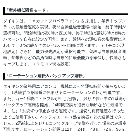
「室外機低騒音モード」
ダイキンは、「Ｖカットプロペラファン」を採用し、業界トップク
ラスの低騒音運転を実現。夜間自動低騒音運転の開始・終了時刻が
選択可能、開始時刻は夜8時と夜10時、終了時刻は翌朝6時と8時の
パターンで自在に設定が可能、また、近隣への運転音の影響度に合
わせて、3つの静かさのレベルから自由に選べます。（リモコン現
地設定）さらに、能力優先設定が選択可能で、普段は自動低騒音運
転、熱帯夜などの高負荷時は自動的に最低能力を確保し、快適さも
キープします。（リモコン現地設定）
「ローテーション運転＆バックアップ運転」
ダイキンの業務用エアコンは、機械によって運転時間が偏らないよ
う、1系統ずつを順番に休ませるローテーション運転が可能です。
また、万一1系統にトラブルが生じた際は、残りの停止中の1系統が
バックアップ運転を開始。24時間空調が必要な場所などに最適で
す。注）1系統ずつ停止させる運転です。適切な負荷選定を行った
上でご使用下さい。ベンティエール（熱交換器）との連動はできま
せん。2系統以上を1リモコンでグループ制御を行った場合のみ設定
可能です。ローテーション間隔は12ｈ、24ｈ、48ｈ、72ｈ、96ｈ