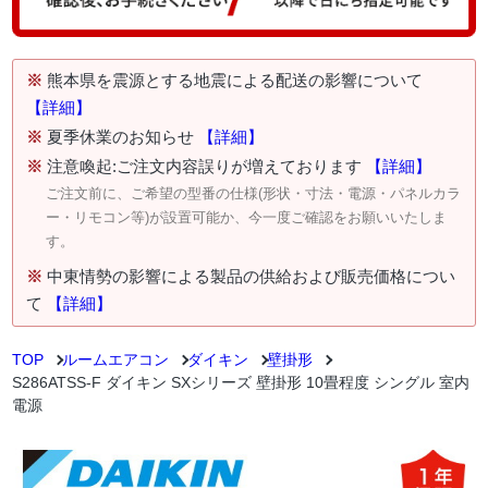
※
熊本県を震源とする地震による配送の影響について
【詳細】
※
夏季休業のお知らせ
【詳細】
※
注意喚起:ご注文内容誤りが増えております
【詳細】
ご注文前に、ご希望の型番の仕様(形状・寸法・電源・パネルカラ
ー・リモコン等)が設置可能か、今一度ご確認をお願いいたしま
す。
※
中東情勢の影響による製品の供給および販売価格につい
て
【詳細】
TOP
ルームエアコン
ダイキン
壁掛形
S286ATSS-F ダイキン SXシリーズ 壁掛形 10畳程度 シングル 室内
電源