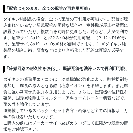
「配管はそのまま。全ての配管が再利用可能」
ダイキン純製品の場合、全ての配管の再利用が可能です。配管が埋
込まれているなど新規配管が困難な場合や、室外機が屋上や壁面に
設置されていたり、複数台を同時に更新したい時など、大変便利で
す。配管サイズφ19.1とφ22.2の0材が使用可能。（P112～P160形
は、配管サイズφ19.1×t1.0の0材が使用できます。）※ダイキン純
製品の場合。尚、腐食などにより老朽化した配管は新設が必要で
す。
「冷媒回路の耐久性を強化し、既設配管を洗浄レスで再利用可能」
ダイキンの業務用エアコンは、冷凍機油の強化により、酸捕捉剤を
添加し、腐食の原因となる酸（塩素イオン）を溶解します。また腐
食に強い新電子膨張弁を採用しました。さらに、圧縮機の信頼性を
確保、固形異物除去フィルター・アキュームレーター装着などで、
耐久性も強化しています。
※掲載しているスペック・セット内容・画像など全ての情報は、万
全の保証をいたしかねます。
ご購入の前にはメーカーサイト及びカタログにて正確かつ最新の情
報をご確認下さい。