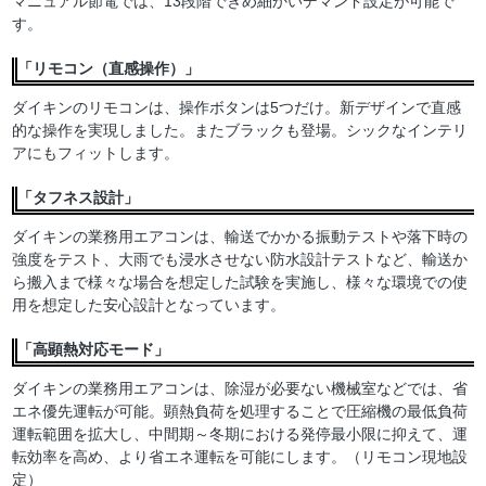
マニュアル節電では、13段階できめ細かいデマンド設定が可能で
す。
「リモコン（直感操作）」
ダイキンのリモコンは、操作ボタンは5つだけ。新デザインで直感
的な操作を実現しました。またブラックも登場。シックなインテリ
アにもフィットします。
「タフネス設計」
ダイキンの業務用エアコンは、輸送でかかる振動テストや落下時の
強度をテスト、大雨でも浸水させない防水設計テストなど、輸送か
ら搬入まで様々な場合を想定した試験を実施し、様々な環境での使
用を想定した安心設計となっています。
「高顕熱対応モード」
ダイキンの業務用エアコンは、除湿が必要ない機械室などでは、省
エネ優先運転が可能。顕熱負荷を処理することで圧縮機の最低負荷
運転範囲を拡大し、中間期～冬期における発停最小限に抑えて、運
転効率を高め、より省エネ運転を可能にします。（リモコン現地設
定）