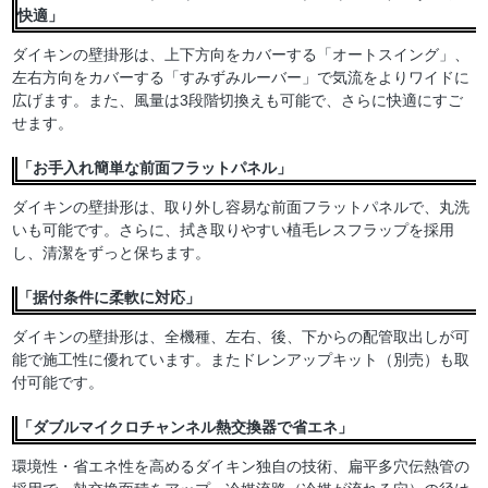
快適」
ダイキンの壁掛形は、上下方向をカバーする「オートスイング」、
左右方向をカバーする「すみずみルーバー」で気流をよりワイドに
広げます。また、風量は3段階切換えも可能で、さらに快適にすご
せます。
「お手入れ簡単な前面フラットパネル」
ダイキンの壁掛形は、取り外し容易な前面フラットパネルで、丸洗
いも可能です。さらに、拭き取りやすい植毛レスフラップを採用
し、清潔をずっと保ちます。
「据付条件に柔軟に対応」
ダイキンの壁掛形は、全機種、左右、後、下からの配管取出しが可
能で施工性に優れています。またドレンアップキット（別売）も取
付可能です。
「ダブルマイクロチャンネル熱交換器で省エネ」
環境性・省エネ性を高めるダイキン独自の技術、扁平多穴伝熱管の