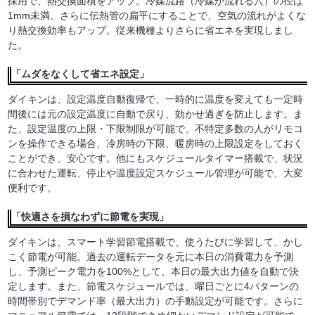
採用で、熱交換面積をアップ。冷媒流路（冷媒が流れる穴）の径は
1mm未満、さらに伝熱管の扁平にすることで、空気の流れがよくな
り熱交換効率もアップ。従来機種よりさらに省エネを実現しまし
た。
「ムダをなくして省エネ設定」
ダイキンは、設定温度自動復帰で、一時的に温度を変えても一定時
間後には元の設定温度に自動で戻り、効かせ過ぎを防止します。ま
た、設定温度の上限・下限制限が可能で、不特定多数の人がリモコ
ンを操作できる場合、冷房時の下限、暖房時の上限設定をしておく
ことができ、安心です。他にもスケジュールタイマー搭載で、状況
に合わせた運転、停止や温度設定スケジュール管理が可能で、大変
便利です。
「快適さを損なわずに節電を実現」
ダイキンは、スマート学習節電搭載で、使うたびに学習して、かし
こく節電が可能。過去の運転データを元に本日の消費電力を予測
し、予測ピーク電力を100%として、本日の最大出力値を自動で決
定します。また、節電スケジュールでは、曜日ごとに4パターンの
時間帯別でデマンド率（最大出力）の手動設定が可能です。さらに