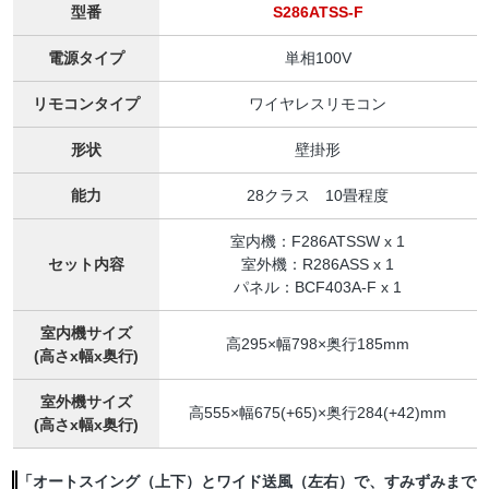
型番
S286ATSS-F
電源タイプ
単相100V
リモコンタイプ
ワイヤレスリモコン
形状
壁掛形
能力
28クラス 10畳程度
室内機：F286ATSSW x 1
セット内容
室外機：R286ASS x 1
パネル：BCF403A-F x 1
室内機サイズ
高295×幅798×奥行185mm
(高さx幅x奥行)
室外機サイズ
高555×幅675(+65)×奥行284(+42)mm
(高さx幅x奥行)
「オートスイング（上下）とワイド送風（左右）で、すみずみまで