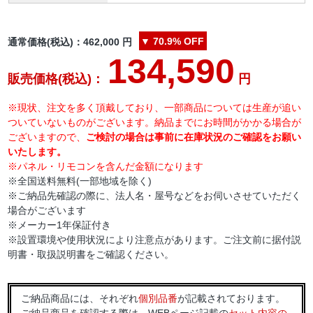
▼
70.9%
OFF
通常価格(税込)：
462,000
円
134,590
販売価格(税込)：
円
※現状、注文を多く頂戴しており、一部商品については生産が追い
ついていないものがございます。納品までにお時間がかかる場合が
ございますので、
ご検討の場合は事前に在庫状況のご確認をお願い
いたします。
※パネル・リモコンを含んだ金額になります
※全国送料無料(一部地域を除く)
※ご納品先確認の際に、法人名・屋号などをお伺いさせていただく
場合がございます
※メーカー1年保証付き
※設置環境や使用状況により注意点があります。ご注文前に据付説
明書・取扱説明書をご確認ください。
ご納品商品には、それぞれ
個別品番
が記載されております。