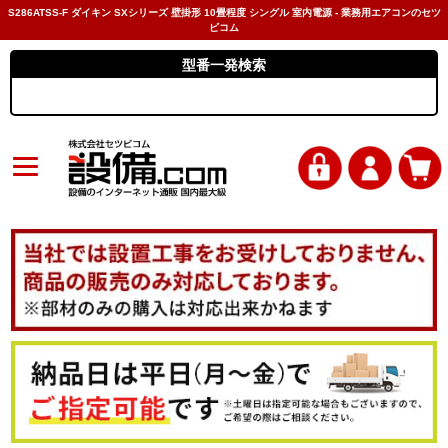
S286ATSS-F ダイキン SXシリーズ 壁掛形 10畳程度 シングル 室内電源 - 業務用エアコンのセツ
ビコム
型番一発検索