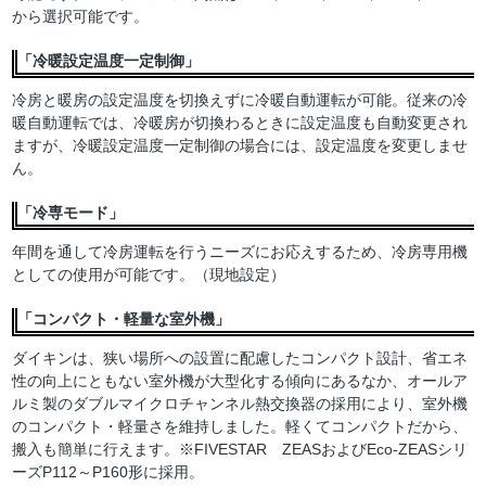
から選択可能です。
「冷暖設定温度一定制御」
冷房と暖房の設定温度を切換えずに冷暖自動運転が可能。従来の冷
暖自動運転では、冷暖房が切換わるときに設定温度も自動変更され
ますが、冷暖設定温度一定制御の場合には、設定温度を変更しませ
ん。
「冷専モード」
年間を通して冷房運転を行うニーズにお応えするため、冷房専用機
としての使用が可能です。（現地設定）
「コンパクト・軽量な室外機」
ダイキンは、狭い場所への設置に配慮したコンパクト設計、省エネ
性の向上にともない室外機が大型化する傾向にあるなか、オールア
ルミ製のダブルマイクロチャンネル熱交換器の採用により、室外機
のコンパクト・軽量さを維持しました。軽くてコンパクトだから、
搬入も簡単に行えます。※FIVESTAR ZEASおよびEco-ZEASシリ
ーズP112～P160形に採用。