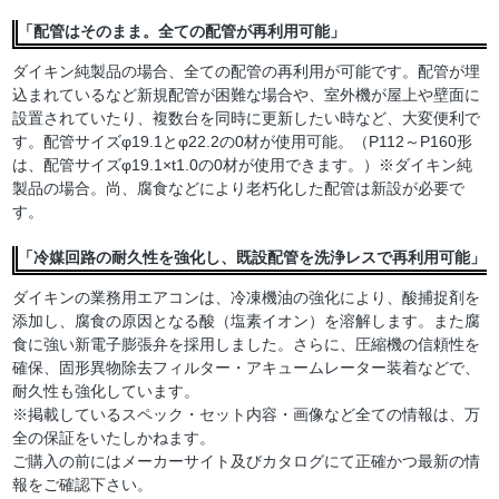
「配管はそのまま。全ての配管が再利用可能」
ダイキン純製品の場合、全ての配管の再利用が可能です。配管が埋
込まれているなど新規配管が困難な場合や、室外機が屋上や壁面に
設置されていたり、複数台を同時に更新したい時など、大変便利で
す。配管サイズφ19.1とφ22.2の0材が使用可能。（P112～P160形
は、配管サイズφ19.1×t1.0の0材が使用できます。）※ダイキン純
製品の場合。尚、腐食などにより老朽化した配管は新設が必要で
す。
「冷媒回路の耐久性を強化し、既設配管を洗浄レスで再利用可能」
ダイキンの業務用エアコンは、冷凍機油の強化により、酸捕捉剤を
添加し、腐食の原因となる酸（塩素イオン）を溶解します。また腐
食に強い新電子膨張弁を採用しました。さらに、圧縮機の信頼性を
確保、固形異物除去フィルター・アキュームレーター装着などで、
耐久性も強化しています。
※掲載しているスペック・セット内容・画像など全ての情報は、万
全の保証をいたしかねます。
ご購入の前にはメーカーサイト及びカタログにて正確かつ最新の情
報をご確認下さい。