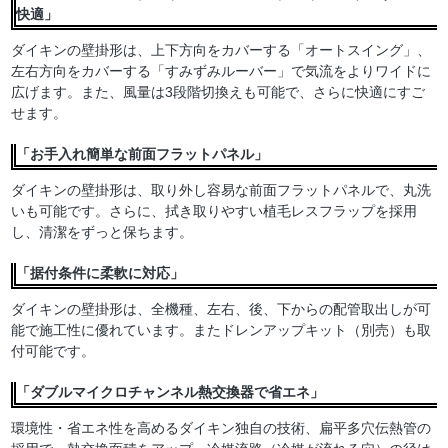
快適」
ダイキンの壁掛形は、上下方向をカバーする「オートスイング」、
左右方向をカバーする「すみずみルーバー」で気流をよりワイドに
広げます。また、風量は3段階切換えも可能で、さらに快適にすご
せます。
「お手入れ簡単な前面フラットパネル」
ダイキンの壁掛形は、取り外し容易な前面フラットパネルで、丸洗
いも可能です。さらに、拭き取りやすい植毛レスフラップを採用
し、清潔をずっと保ちます。
「据付条件に柔軟に対応」
ダイキンの壁掛形は、全機種、左右、後、下からの配管取出しが可
能で施工性に優れています。またドレンアップキット（別売）も取
付可能です。
「ダブルマイクロチャンネル熱交換器で省エネ」
環境性・省エネ性を高めるダイキン独自の技術、扁平多穴伝熱管の