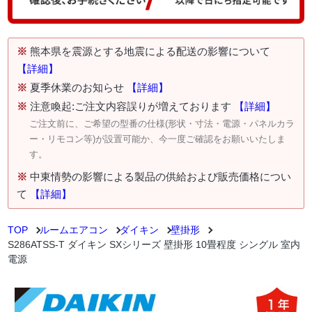
※
熊本県を震源とする地震による配送の影響について
【詳細】
※
夏季休業のお知らせ
【詳細】
※
注意喚起:ご注文内容誤りが増えております
【詳細】
ご注文前に、ご希望の型番の仕様(形状・寸法・電源・パネルカラ
ー・リモコン等)が設置可能か、今一度ご確認をお願いいたしま
す。
※
中東情勢の影響による製品の供給および販売価格につい
て
【詳細】
TOP
ルームエアコン
ダイキン
壁掛形
S286ATSS-T ダイキン SXシリーズ 壁掛形 10畳程度 シングル 室内
電源