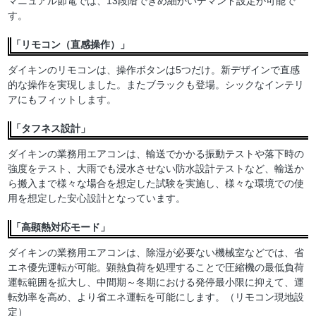
マニュアル節電では、13段階できめ細かいデマンド設定が可能で
す。
「リモコン（直感操作）」
ダイキンのリモコンは、操作ボタンは5つだけ。新デザインで直感
的な操作を実現しました。またブラックも登場。シックなインテリ
アにもフィットします。
「タフネス設計」
ダイキンの業務用エアコンは、輸送でかかる振動テストや落下時の
強度をテスト、大雨でも浸水させない防水設計テストなど、輸送か
ら搬入まで様々な場合を想定した試験を実施し、様々な環境での使
用を想定した安心設計となっています。
「高顕熱対応モード」
ダイキンの業務用エアコンは、除湿が必要ない機械室などでは、省
エネ優先運転が可能。顕熱負荷を処理することで圧縮機の最低負荷
運転範囲を拡大し、中間期～冬期における発停最小限に抑えて、運
転効率を高め、より省エネ運転を可能にします。（リモコン現地設
定）