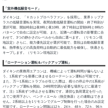
「室外機低騒音モード」
ダイキンは、「Ｖカットプロペラファン」を採用し、業界トップク
ラスの低騒音運転を実現。夜間自動低騒音運転の開始・終了時刻が
選択可能、開始時刻は夜8時と夜10時、終了時刻は翌朝6時と8時の
パターンで自在に設定が可能、また、近隣への運転音の影響度に合
わせて、3つの静かさのレベルから自由に選べます。（リモコン現
地設定）さらに、能力優先設定が選択可能で、普段は自動低騒音運
転、熱帯夜などの高負荷時は自動的に最低能力を確保し、快適さも
キープします。（リモコン現地設定）
「ローテーション運転＆バックアップ運転」
ダイキンの業務用エアコンは、機械によって運転時間が偏らないよ
う、1系統ずつを順番に休ませるローテーション運転が可能です。
また、万一1系統にトラブルが生じた際は、残りの停止中の1系統が
バックアップ運転を開始。24時間空調が必要な場所などに最適で
す。注）1系統ずつ停止させる運転です。適切な負荷選定を行った
上でご使用下さい。ベンティエール（熱交換器）との連動はできま
せん。2系統以上を1リモコンでグループ制御を行った場合のみ設定
可能です。ローテーション間隔は12ｈ、24ｈ、48ｈ、72ｈ、96ｈ