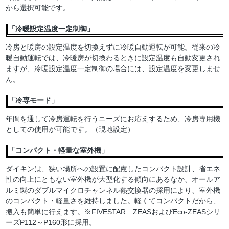
から選択可能です。
「冷暖設定温度一定制御」
冷房と暖房の設定温度を切換えずに冷暖自動運転が可能。従来の冷
暖自動運転では、冷暖房が切換わるときに設定温度も自動変更され
ますが、冷暖設定温度一定制御の場合には、設定温度を変更しませ
ん。
「冷専モード」
年間を通して冷房運転を行うニーズにお応えするため、冷房専用機
としての使用が可能です。（現地設定）
「コンパクト・軽量な室外機」
ダイキンは、狭い場所への設置に配慮したコンパクト設計、省エネ
性の向上にともない室外機が大型化する傾向にあるなか、オールア
ルミ製のダブルマイクロチャンネル熱交換器の採用により、室外機
のコンパクト・軽量さを維持しました。軽くてコンパクトだから、
搬入も簡単に行えます。※FIVESTAR ZEASおよびEco-ZEASシリ
ーズP112～P160形に採用。