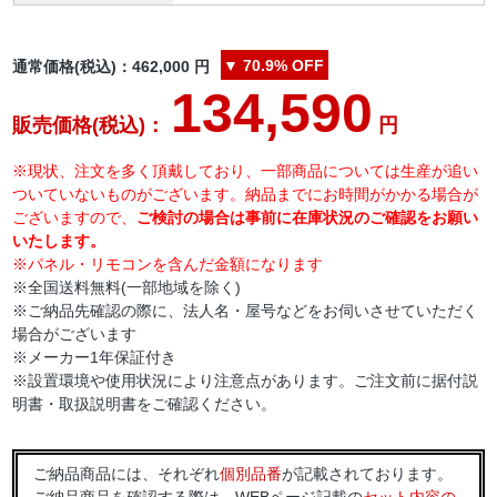
▼
70.9%
OFF
通常価格(税込)：
462,000
円
134,590
販売価格(税込)：
円
※現状、注文を多く頂戴しており、一部商品については生産が追い
ついていないものがございます。納品までにお時間がかかる場合が
ございますので、
ご検討の場合は事前に在庫状況のご確認をお願い
いたします。
※パネル・リモコンを含んだ金額になります
※全国送料無料(一部地域を除く)
※ご納品先確認の際に、法人名・屋号などをお伺いさせていただく
場合がございます
※メーカー1年保証付き
※設置環境や使用状況により注意点があります。ご注文前に据付説
明書・取扱説明書をご確認ください。
ご納品商品には、それぞれ
個別品番
が記載されております。