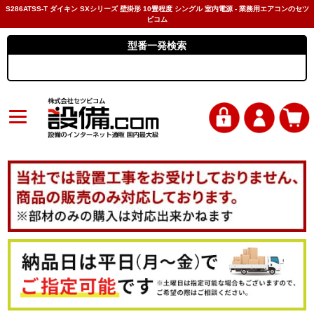
S286ATSS-T ダイキン SXシリーズ 壁掛形 10畳程度 シングル 室内電源 - 業務用エアコンのセツ
ビコム
型番一発検索