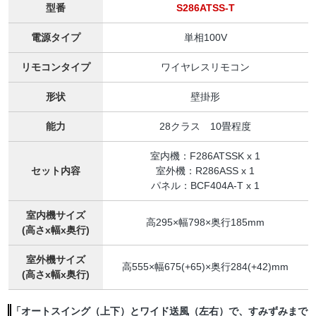
型番
S286ATSS-T
電源タイプ
単相100V
リモコンタイプ
ワイヤレスリモコン
形状
壁掛形
能力
28クラス 10畳程度
室内機：F286ATSSK x 1
セット内容
室外機：R286ASS x 1
パネル：BCF404A-T x 1
室内機サイズ
高295×幅798×奥行185mm
(高さx幅x奥行)
室外機サイズ
高555×幅675(+65)×奥行284(+42)mm
(高さx幅x奥行)
「オートスイング（上下）とワイド送風（左右）で、すみずみまで