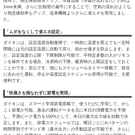
採用で、熱交換面積をアップ。冷媒流路（冷媒が流れる穴）の径は
1mm未満、さらに伝熱管の扁平にすることで、空気の流れがよくな
り熱交換効率もアップ。従来機種よりさらに省エネを実現しまし
た。
「ムダをなくして省エネ設定」
ダイキンは、設定温度自動復帰で、一時的に温度を変えても一定時
間後には元の設定温度に自動で戻り、効かせ過ぎを防止します。ま
た、設定温度の上限・下限制限が可能で、不特定多数の人がリモコ
ンを操作できる場合、冷房時の下限、暖房時の上限設定をしておく
ことができ、安心です。他にもスケジュールタイマー搭載で、状況
に合わせた運転、停止や温度設定スケジュール管理が可能で、大変
便利です。
「快適さを損なわずに節電を実現」
ダイキンは、スマート学習節電搭載で、使うたびに学習して、かし
こく節電が可能。過去の運転データを元に本日の消費電力を予測
し、予測ピーク電力を100%として、本日の最大出力値を自動で決
定します。また、節電スケジュールでは、曜日ごとに4パターンの
時間帯別でデマンド率（最大出力）の手動設定が可能です。さらに