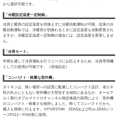
から選択可能です。
「冷暖設定温度一定制御」
冷房と暖房の設定温度を切換えずに冷暖自動運転が可能。従来の冷
暖自動運転では、冷暖房が切換わるときに設定温度も自動変更され
ますが、冷暖設定温度一定制御の場合には、設定温度を変更しませ
ん。
「冷専モード」
年間を通して冷房運転を行うニーズにお応えするため、冷房専用機
としての使用が可能です。（現地設定）
「コンパクト・軽量な室外機」
ダイキンは、狭い場所への設置に配慮したコンパクト設計、省エネ
性の向上にともない室外機が大型化する傾向にあるなか、オールア
ルミ製のダブルマイクロチャンネル熱交換器の採用により、室外機
のコンパクト・軽量さを維持しました。軽くてコンパクトだから、
搬入も簡単に行えます。※FIVESTAR ZEASおよびEco-ZEASシリ
ーズP112～P160形に採用。