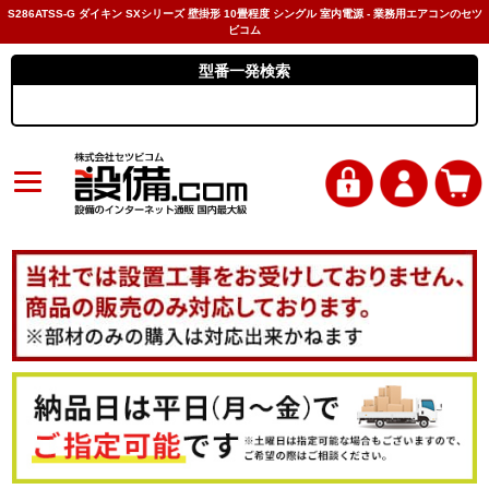
S286ATSS-G ダイキン SXシリーズ 壁掛形 10畳程度 シングル 室内電源 - 業務用エアコンのセツ
ビコム
型番一発検索