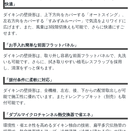
快適」
ダイキンの壁掛形は、上下方向をカバーする「オートスイング」、
左右方向をカバーする「すみずみルーバー」で気流をよりワイドに
広げます。また、風量は3段階切換えも可能で、さらに快適にすご
せます。
「お手入れ簡単な前面フラットパネル」
ダイキンの壁掛形は、取り外し容易な前面フラットパネルで、丸洗
いも可能です。さらに、拭き取りやすい植毛レスフラップを採用
し、清潔をずっと保ちます。
「据付条件に柔軟に対応」
ダイキンの壁掛形は、全機種、左右、後、下からの配管取出しが可
能で施工性に優れています。またドレンアップキット（別売）も取
付可能です。
「ダブルマイクロチャンネル熱交換器で省エネ」
環境性・省エネ性を高めるダイキン独自の技術、扁平多穴伝熱管の