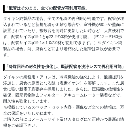
「配管はそのまま。全ての配管が再利用可能」
ダイキン純製品の場合、全ての配管の再利用が可能です。配管が埋
込まれているなど新規配管が困難な場合や、室外機が屋上や壁面に
設置されていたり、複数台を同時に更新したい時など、大変便利で
す。配管サイズφ19.1とφ22.2の0材が使用可能。（P112～P160形
は、配管サイズφ19.1×t1.0の0材が使用できます。）※ダイキン純
製品の場合。尚、腐食などにより老朽化した配管は新設が必要で
す。
「冷媒回路の耐久性を強化し、既設配管を洗浄レスで再利用可能」
ダイキンの業務用エアコンは、冷凍機油の強化により、酸捕捉剤を
添加し、腐食の原因となる酸（塩素イオン）を溶解します。また腐
食に強い新電子膨張弁を採用しました。さらに、圧縮機の信頼性を
確保、固形異物除去フィルター・アキュームレーター装着などで、
耐久性も強化しています。
※掲載しているスペック・セット内容・画像など全ての情報は、万
全の保証をいたしかねます。
ご購入の前にはメーカーサイト及びカタログにて正確かつ最新の情
報をご確認下さい。