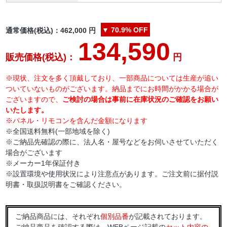
▼
70.9%
OFF
通常価格(税込)：
462,000
円
134,590
販売価格(税込)：
円
※現状、注文を多く頂戴しており、一部商品については生産が追い
ついていないものがございます。納品までにお時間がかかる場合が
ございますので、
ご検討の場合は事前に在庫状況のご確認をお願い
いたします。
※パネル・リモコンを含んだ金額になります
※全国送料無料(一部地域を除く)
※ご納品先確認の際に、法人名・屋号などをお伺いさせていただく
場合がございます
※メーカー1年保証付き
※設置環境や使用状況により注意点があります。ご注文前に据付説
明書・取扱説明書をご確認ください。
ご納品商品には、それぞれ
個別品番
が記載されております。