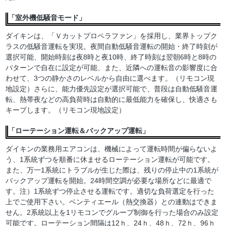
「室外機低騒音モード」
ダイキンは、「Ｖカットプロペラファン」を採用し、業界トップク
ラスの低騒音運転を実現。夜間自動低騒音運転の開始・終了時刻が
選択可能、開始時刻は夜8時と夜10時、終了時刻は翌朝6時と8時の
パターンで自在に設定が可能、また、近隣への運転音の影響度に合
わせて、3つの静かさのレベルから自由に選べます。（リモコン現
地設定）さらに、能力優先設定が選択可能で、普段は自動低騒音運
転、熱帯夜などの高負荷時は自動的に最低能力を確保し、快適さも
キープします。（リモコン現地設定）
「ローテーション運転＆バックアップ運転」
ダイキンの業務用エアコンは、機械によって運転時間が偏らないよ
う、1系統ずつを順番に休ませるローテーション運転が可能です。
また、万一1系統にトラブルが生じた際は、残りの停止中の1系統が
バックアップ運転を開始。24時間空調が必要な場所などに最適で
す。注）1系統ずつ停止させる運転です。適切な負荷選定を行った
上でご使用下さい。ベンティエール（熱交換器）との連動はできま
せん。2系統以上を1リモコンでグループ制御を行った場合のみ設定
可能です。ローテーション間隔は12ｈ、24ｈ、48ｈ、72ｈ、96ｈ