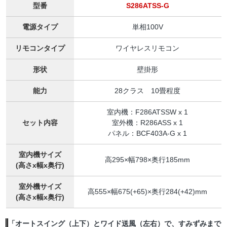
型番
S286ATSS-G
電源タイプ
単相100V
リモコンタイプ
ワイヤレスリモコン
形状
壁掛形
能力
28クラス 10畳程度
室内機：F286ATSSW x 1
セット内容
室外機：R286ASS x 1
パネル：BCF403A-G x 1
室内機サイズ
高295×幅798×奥行185mm
(高さx幅x奥行)
室外機サイズ
高555×幅675(+65)×奥行284(+42)mm
(高さx幅x奥行)
「オートスイング（上下）とワイド送風（左右）で、すみずみまで