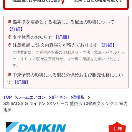
※
熊本県を震源とする地震による配送の影響について
【詳細】
※
夏季休業のお知らせ
【詳細】
※
注意喚起:ご注文内容誤りが増えております
【詳細】
ご注文前に、ご希望の型番の仕様(形状・寸法・電源・パネルカラ
ー・リモコン等)が設置可能か、今一度ご確認をお願いいたしま
す。
※
中東情勢の影響による製品の供給および販売価格につい
て
【詳細】
TOP
ルームエアコン
ダイキン
壁掛形
S286ATSS-G ダイキン SXシリーズ 壁掛形 10畳程度 シングル 室内
電源