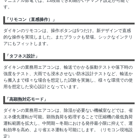
マニュアル節電では、13段階できめ細かいデマンド設定が可能で
す。
「リモコン（直感操作）」
ダイキンのリモコンは、操作ボタンは5つだけ。新デザインで直感
的な操作を実現しました。またブラックも登場。シックなインテリ
アにもフィットします。
「タフネス設計」
ダイキンの業務用エアコンは、輸送でかかる振動テストや落下時の
強度をテスト、大雨でも浸水させない防水設計テストなど、輸送か
ら搬入まで様々な場合を想定した試験を実施し、様々な環境での使
用を想定した安心設計となっています。
「高顕熱対応モード」
ダイキンの業務用エアコンは、除湿が必要ない機械室などでは、省
エネ優先運転が可能。顕熱負荷を処理することで圧縮機の最低負荷
運転範囲を拡大し、中間期～冬期における発停最小限に抑えて、運
転効率を高め、より省エネ運転を可能にします。（リモコン現地設
定）