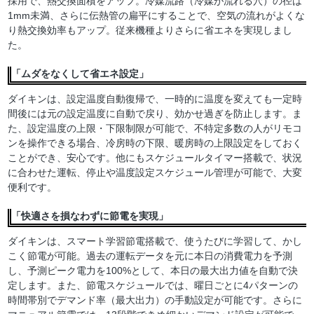
採用で、熱交換面積をアップ。冷媒流路（冷媒が流れる穴）の径は
1mm未満、さらに伝熱管の扁平にすることで、空気の流れがよくな
り熱交換効率もアップ。従来機種よりさらに省エネを実現しまし
た。
「ムダをなくして省エネ設定」
ダイキンは、設定温度自動復帰で、一時的に温度を変えても一定時
間後には元の設定温度に自動で戻り、効かせ過ぎを防止します。ま
た、設定温度の上限・下限制限が可能で、不特定多数の人がリモコ
ンを操作できる場合、冷房時の下限、暖房時の上限設定をしておく
ことができ、安心です。他にもスケジュールタイマー搭載で、状況
に合わせた運転、停止や温度設定スケジュール管理が可能で、大変
便利です。
「快適さを損なわずに節電を実現」
ダイキンは、スマート学習節電搭載で、使うたびに学習して、かし
こく節電が可能。過去の運転データを元に本日の消費電力を予測
し、予測ピーク電力を100%として、本日の最大出力値を自動で決
定します。また、節電スケジュールでは、曜日ごとに4パターンの
時間帯別でデマンド率（最大出力）の手動設定が可能です。さらに