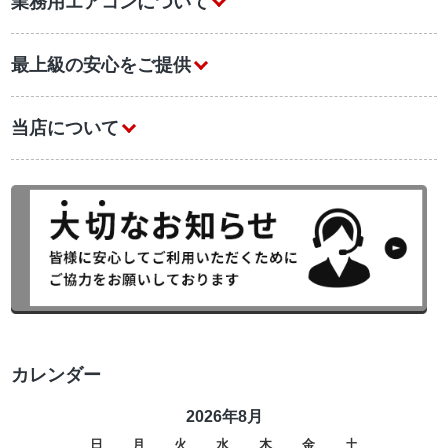
業務用エアコンについて
最上級の安心をご提供
当店について
カレンダー
2026年8月
日
月
火
水
木
金
土