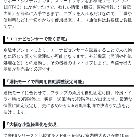
サポートシステム」です。スマートフォンを多機能リモコン（CZ-
10RT4C）にかざすだけで、欲しい情報（機器、運転情報、消費電
力量）が簡単に入手できます。アプリを入れるだけなので、工事や
使用料なども一切かからず使用出来ます。（通信料はお客様ご負担
です）
「エコナビセンサーで賢く節電」
別途オプションにより、エコナビセンサーを設置することで人の動
きに応じて賢く節電運転が可能となります。外部機器（照明や外気
処理など）との連動し、その機器のオン・オフします。※信号出力
基板が別売品で必須です。
「運転モードで風向を自動調整設定可能」
運転モードに合わせて、フラップの角度を自動固定可能。冷房・ド
ライ時は3段階停止、暖房・送風時は5段階停止が出来ます。最適な
位置に固定設定し、更にきめ細かい5速風量制御で快適な気流をお
届けします。
「大幅な小型軽量化を実現」
従来K6シリーズと比較するとP40～56形は室内機大きさが幅10㎜、