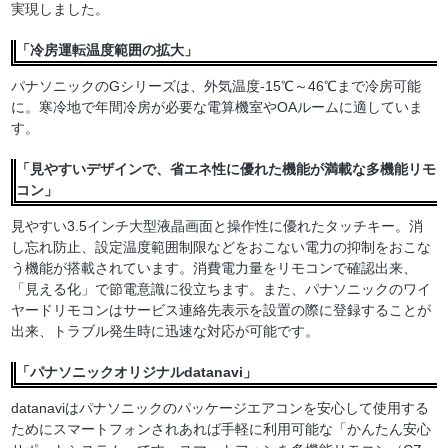
実現しました。
「冷房運転温度範囲の拡大」
パナソニックのGシリーズは、外気温度-15℃～46℃まで冷房可能
に。寒冷地で年間冷房が必要な電算機室やOAルームに適していま
す。
「見やすいデザインで、省エネ性に優れた機能が満載な多機能リモ
コン」
見やすい3.5インチ大型液晶画面と操作性に優れたタッチキー。消
し忘れ防止、設定温度範囲制限などをおこない電力の抑制をおこな
う機能が搭載されています。消費電力量をリモコンで確認出来、
「見える化」で節電意識に役立ちます。また、パナソニックのワイ
ヤードリモコンはサービス連絡先表示を設置の際に登録することが
出来、トラブル発生時に迅速な対応が可能です。
「パナソニックオリジナルdatanavi」
datanaviはパナソニックのパッケージエアコンを安心して使用する
ためにスマートフォンされあれば手軽に利用可能な「かんたん安心