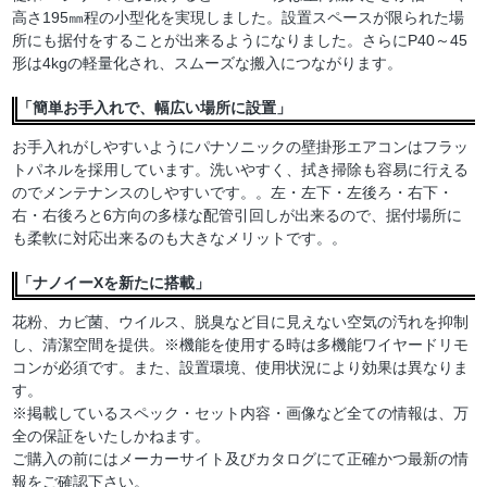
高さ195㎜程の小型化を実現しました。設置スペースが限られた場
所にも据付をすることが出来るようになりました。さらにP40～45
形は4kgの軽量化され、スムーズな搬入につながります。
「簡単お手入れで、幅広い場所に設置」
お手入れがしやすいようにパナソニックの壁掛形エアコンはフラッ
トパネルを採用しています。洗いやすく、拭き掃除も容易に行える
のでメンテナンスのしやすいです。。左・左下・左後ろ・右下・
右・右後ろと6方向の多様な配管引回しが出来るので、据付場所に
も柔軟に対応出来るのも大きなメリットです。。
「ナノイーXを新たに搭載」
花粉、カビ菌、ウイルス、脱臭など目に見えない空気の汚れを抑制
し、清潔空間を提供。※機能を使用する時は多機能ワイヤードリモ
コンが必須です。また、設置環境、使用状況により効果は異なりま
す。
※掲載しているスペック・セット内容・画像など全ての情報は、万
全の保証をいたしかねます。
ご購入の前にはメーカーサイト及びカタログにて正確かつ最新の情
報をご確認下さい。