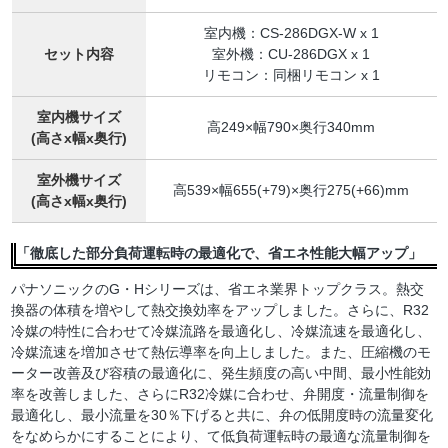
室内機：CS-286DGX-W x 1
セット内容
室外機：CU-286DGX x 1
リモコン：同梱リモコン x 1
室内機サイズ
高249×幅790×奥行340mm
(高さx幅x奥行)
室外機サイズ
高539×幅655(+79)×奥行275(+66)mm
(高さx幅x奥行)
「徹底した部分負荷運転時の最適化で、省エネ性能大幅アップ」
パナソニックのG・Hシリーズは、省エネ業界トップクラス。熱交
換器の体積を増やして熱交換効率をアップしました。さらに、R32
冷媒の特性に合わせて冷媒流路を最適化し、冷媒流速を最適化し、
冷媒流速を増加させて熱伝導率を向上しました。また、圧縮機のモ
ーター改善及び容積の最適化に、発生頻度の高い中間、最小性能効
率を改善しました、さらにR32冷媒に合わせ、弁開度・流量制御を
最適化し、最小流量を30％下げると共に、弁の低開度時の流量変化
をなめらかにすることにより、て低負荷運転時の最適な流量制御を