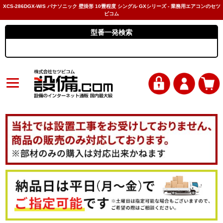
XCS-286DGX-W/S パナソニック 壁掛形 10畳程度 シングル GXシリーズ - 業務用エアコンのセツ
ビコム
型番一発検索