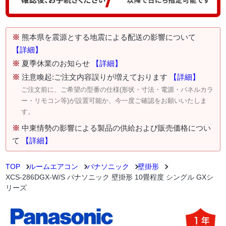
※
熊本県を震源とする地震による配送の影響について
【詳細】
※
夏季休業のお知らせ
【詳細】
※
注意喚起:ご注文内容誤りが増えております
【詳細】
ご注文前に、ご希望の型番の仕様(形状・寸法・電源・パネルカラ
ー・リモコン等)が設置可能か、今一度ご確認をお願いいたしま
す。
※
中東情勢の影響による製品の供給および販売価格につい
て
【詳細】
TOP
ルームエアコン
パナソニック
壁掛形
XCS-286DGX-W/S パナソニック 壁掛形 10畳程度 シングル GXシ
リーズ