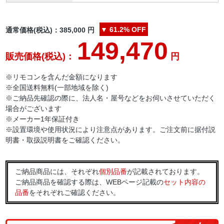
▼
61.2%
OFF
通常価格(税込)：
385,000
円
149,470
販売価格(税込)：
円
※リモコンを含んだ金額になります
※全国送料無料(一部地域を除く)
※ご納品先確認の際に、法人名・屋号などをお伺いさせていただく
場合がございます
※メーカー1年保証付き
※設置環境や使用状況により注意点があります。ご注文前に据付説
明書・取扱説明書をご確認ください。
ご納品商品には、それぞれ
個別品番
が記載されております。
ご納品商品を確認する際は、WEBページ記載の
セット内容の
品番
をそれぞれご確認ください。