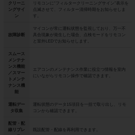
クリーニ
リモコンに“フィルタークリーニングサイン”表示を
ングサイ
点滅させて、フィルター清掃時期をお知らせしま
ン
す。
マイコンが常に運転状態を監視しており、万一不
故障診断
具合現象が発生した場合、点検モードをリモコン
と室外LEDでお知らせします。
スムース
メンテナ
ンス機能
エアコンのメンテナンス作業に役立つ情報を室内
／スマー
にいながらリモコン操作で確認できます。
トメンテ
ナンス機
能
運転デー
運転状態のデータ15項目を一括で取り出し、リモ
タ収集
コンから確認できます。
配管・配
線リプレ
既設配管・配線を再利用できます。