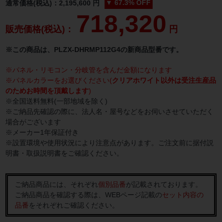
▼
67.3%
OFF
通常価格(税込)：
2,195,600
円
718,320
販売価格(税込)：
円
※この商品は、PLZX-DHRMP112G4の新商品型番です。
※パネル・リモコン・分岐管を含んだ金額になります
※パネルカラーをお選びください(
クリアホワイト以外は受注生産品
のためお時間を頂戴します
)
※全国送料無料(一部地域を除く)
※ご納品先確認の際に、法人名・屋号などをお伺いさせていただく
場合がございます
※メーカー1年保証付き
※設置環境や使用状況により注意点があります。ご注文前に据付説
明書・取扱説明書をご確認ください。
ご納品商品には、それぞれ
個別品番
が記載されております。
ご納品商品を確認する際は、WEBページ記載の
セット内容の
品番
をそれぞれご確認ください。