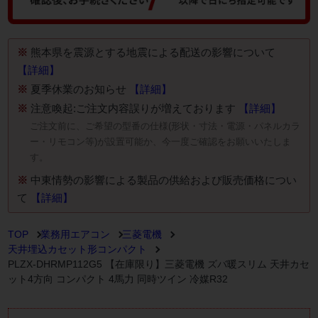
※
熊本県を震源とする地震による配送の影響について
【詳細】
※
夏季休業のお知らせ
【詳細】
※
注意喚起:ご注文内容誤りが増えております
【詳細】
ご注文前に、ご希望の型番の仕様(形状・寸法・電源・パネルカラ
ー・リモコン等)が設置可能か、今一度ご確認をお願いいたしま
す。
※
中東情勢の影響による製品の供給および販売価格につい
て
【詳細】
TOP
業務用エアコン
三菱電機
天井埋込カセット形コンパクト
PLZX-DHRMP112G5 【在庫限り】三菱電機 ズバ暖スリム 天井カセ
ット4方向 コンパクト 4馬力 同時ツイン 冷媒R32