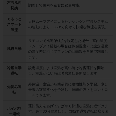
左右風向
調整して風向を左右に変更可能。
切換
ぐるっと
人感ムーブアイによるセンシングと空調システム
スマート
の連動により、360°方向から快適な気流を実現。
気流
リモコンで風速“自動”を設定した場合、室内温度
（ムーブアイ搭載の場合は体感温度）と設定温度
風速自動
の温度差に応じてファンの回転数を自動で制御し
ます。
冷暖自動
設定温度により室温が高い時は冷房運転を開始
運転
し、室温が低い時は暖房運転を開始します
外気温、室温から簡易的に建物性能を学習。少し
先読み運
未来の室温変化を予測し、運転の強さをコントロ
転
ールできます。
運転能力をあげてすばやく快適な室温に近づけま
ハイパワ
す。最大30分間運転し、自動で通常運転に戻りま
ー運転