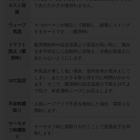
ロスト回
であたたかさが途切れません。
路
ウェーブ
４つのベーンが独立して駆動し、順番にスイング
気流
するモードです。（暖房時）
ドラフト
暖房開始時や設定温度より室温が高い時に、風向
防止（暖
を水平吹出しに自動的に切換え、冷風が直接人に
房時）
あたらないようにします。
外気温が著しく低い場合、室内全体が底冷えして
しまい、あたたかさを取り戻すのに時間がかかり
10℃設定
ます。そこで、暖房時の設定温度の下限を10℃ま
で拡げ、終夜運転ニーズにお応えします。
不在時霜
人感ムーブアイで不在を検知した場合、霜取りを
取り
開始します。
サーモオ
サーモオフ時に霜取りを行うことで室温低下を抑
フ時霜取
制します。
り