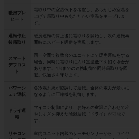
霜取り中の室温低下を考慮し、あらかじめ室温を
暖房プレ
上げて霜取り中もあたたかい室温をキープしま
ヒート
す。
運転停止
暖房運転の停止後に霜取りを開始し、次の運転再
後霜取り
開時にスピード暖房を実現します。
同一空間で複数台のユニットにて暖房運転をする
スマート
場合、同時に霜取りに入り室温低下を招く場合が
デフロス
あります。4台までの連携制御で同時霜取りを回
ト
避。快適さを守ります。
パワーシ
各冷媒系統が協調して運転。全体の電力が最小に
ェア運転
なるように圧縮機を制御します。
マイコン制御により、お好みの室温に合わせて冷
ドライ運
やしすぎを抑えた除湿運転（ドライ）が可能で
転
す。
リモコン
室内ユニット内蔵のサーモセンサーから、ワイヤ