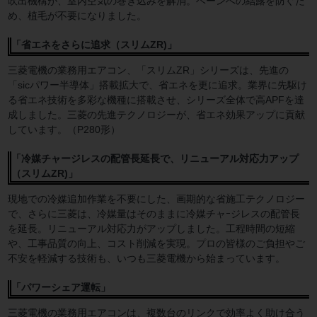
吹出機構が、室内空気の巻き込みを解消。ベーンへの結露を防ぐた
め、植毛が不要になりました。
「省エネをさらに追求（スリムZR)」
三菱電機の業務用エアコン、「スリムZR」シリーズは、先進の
「sicパワー半導体」搭載拡大で、省エネを更に追求。業界に先駆け
る省エネ技術を多彩な機種に搭載させ、シリーズ全体で高APFを達
成しました。三菱の先進テクノロジーが、省エネ効果アップに貢献
しています。（P280形）
「冷媒チャージレスの配管長延長で、リニューアル対応力アップ
（スリムZR)」
現地での冷媒追加作業を不要にした、画期的な省施工テクノロジー
で、さらに三菱は、冷媒量はそのままに冷媒チャｰジレスの配管長
を延長。リニューアル対応力がアップしました。工程時間の短縮
や、工事品質の向上、コスト削減を実現。プロの皆様のご負担やご
不安を軽減する技術も、いつも三菱電機から始まっています。
「パワーシェア運転」
三菱電機の業務用エアコンは、複数台のリンクで効率よく助け合う