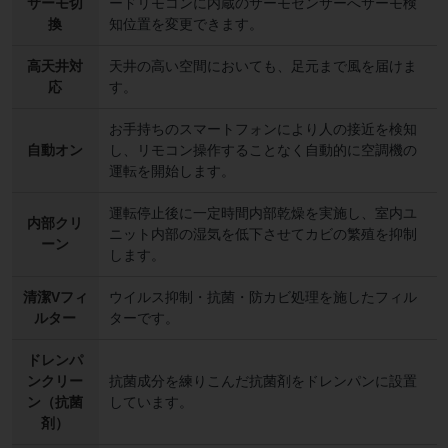
サーモ切
ードリモコンに内蔵のサーモセンサーへサーモ検
換
知位置を変更できます。
高天井対
天井の高い空間においても、足元まで風を届けま
応
す。
お手持ちのスマートフォンにより人の接近を検知
自動オン
し、リモコン操作することなく自動的に空調機の
運転を開始します。
運転停止後に一定時間内部乾燥を実施し、室内ユ
内部クリ
ニット内部の湿気を低下させてカビの繁殖を抑制
ーン
します。
清潔Vフィ
ウイルス抑制・抗菌・防カビ処理を施したフィル
ルター
ターです。
ドレンパ
ンクリー
抗菌成分を練りこんだ抗菌剤をドレンパンに設置
ン（抗菌
しています。
剤）