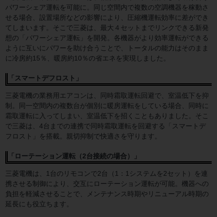
パワーシェア運転を可能に。同じ空間内で複数の空調機器を稼動さ
せる場合、設置場所などの影響により、圧縮機運転効率に差ができ
てしまいます。そこで三菱は、最大４セットまでリンクできる新発
想の「パワーシェア運転」を開発。各機器がより効率運転ができる
ように互いにパワーを助け合うことで、トータルの能力はそのまま
に冷房約15％、暖房約10％の省エネを実現しました。
「スマートデフロスト」
三菱電機の業務用エアコンは、同時霜取運転回避で、室温低下を抑
制。同一空間内の複数台が個別に暖房運転をしている場合、同時に
霜取運転に入ってしまい、室温低下を招くこともありました。そこ
で三菱は、4台までの連携で同時霜取運転を回避する「スマートデ
フロスト」を搭載。親切抑制で快適さを守ります。
「ローテーション運転（2台接続の場合）」
三菱電機は、1台のリモコンで2台（1：1システムを2セット）を連
携させる制御により、交互にローテーション運転が可能。機器への
負担を軽減させることで、メンテナンス時期やリニューアル時期の
延長にも役立ちます。