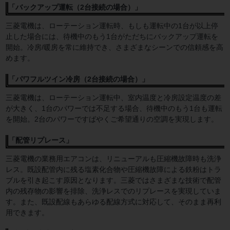
「バックアップ運転（2台接続の場合）」
三菱電機は、ローテーション運転時、もしも運転中の1台が以上停
止した場合には、待機中のもう1台がただちにバックアップ運転を
開始。冷房/暖房を常に維持でき、さまざまなシーンでの信頼感を高
めます。
「パワフルツイン冷房（2台接続の場合）」
三菱電機は、ローテーション運転中、室内温度と冷房設定温度の差
が大きく、1台のパワーでは不足する場合、待機中のもう1台も運転
を開始。2台のパワーですばやくご希望通りの空調を実現します。
「配管リプレース」
三菱電機の業務用エアコンは、リニューアルも圧縮機故障時も洗浄
レス。既設配管内に残る塩素化合物や圧縮機故障による鉄粉はトラ
ブルを引き起こす原因となります。三菱ではさまざまな技術で配管
内の残存物の影響を排除、洗浄レスでのリプレースを実現していま
す。また、既設配線もあらゆる配線方式に対応して、そのまま再利
用できます。