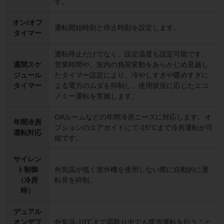
す。
オン/オフ
運転開始時刻と停止時刻を設定します。
タイマー
運転停止だけでなく、設定温度も設定可能です。
週間スケ
営業時間や、室内の負荷変動をあらかじめ見越し
ジュール
たタイマー設定により、冷やしすぎや暖めすぎに
タイマー
よる電力のムダを抑制し、使用状況に応じたエコ
ノミー運転を実施します。
OAルームなどの年間冷房ニーズに対応します。オ
年間冷房
プションのエアガイドにて-15°Cまで冷房運転が可
運転対応
能です。
サイレン
ト制御
外気温が低く室外機を使用しない際に自動的に運
（冷房
転音を抑制。
時）
デュアル
オンデフ
外気温-10℃まで霜取り中でも暖房運転を行うこと