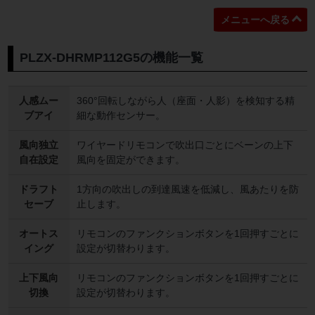
メニューへ戻る
PLZX-DHRMP112G5の機能一覧
人感ムー
360°回転しながら人（座面・人影）を検知する精
ブアイ
細な動作センサー。
風向独立
ワイヤードリモコンで吹出口ごとにベーンの上下
自在設定
風向を固定ができます。
ドラフト
1方向の吹出しの到達風速を低減し、風あたりを防
セーブ
止します。
オートス
リモコンのファンクションボタンを1回押すごとに
イング
設定が切替わります。
上下風向
リモコンのファンクションボタンを1回押すごとに
切換
設定が切替わります。