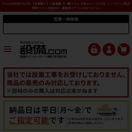
PLZX-DHRMP112G5 【在庫限り】三菱電機 ズバ暖スリム 天井カセット4方向 コンパクト 4馬力
同時ツイン 冷媒R32 - 業務用エアコンのセツビコム
型番一発検索