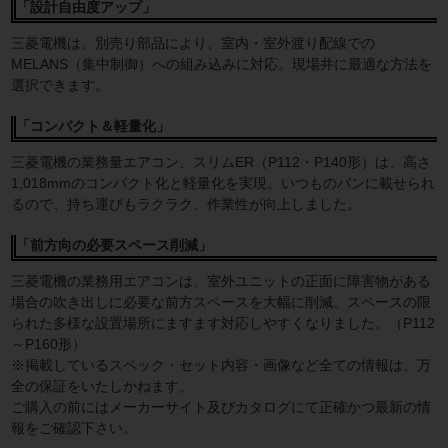
「設計自由度アップ」
三菱電機は、別売り部品により、室内・室外渡り配線での
MELANS（集中制御）への組み込みに対応。現場井に最適な方法を
選択できます。
「コンパクト＆軽量化」
三菱電機の業務量エアコン、スリムER（P112・P140形）は、高さ
1,018mmのコンパクト化と軽量化を実現。いつものバンに載せられ
るので、持ち運びもラクラク、作業性が向上しました。
「前方向の必要スペース削減」
三菱電機の業務用エアコンは、室外ユニットの正面に障害物がある
場合の吹き出しに必要な前方スペースを大幅に削減。スペースの限
られた多様な設置場所にますます対応しやすくなりました。（P112
～P160形）
※掲載しているスペック・セット内容・画像など全ての情報は、万
全の保証をいたしかねます。
ご購入の前にはメーカーサイト及びカタログにて正確かつ最新の情
報をご確認下さい。