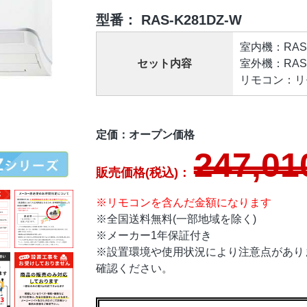
型番：
RAS-K281DZ-W
室内機：RAS-K
セット内容
室外機：RAS-K
リモコン：リモ
定価：オープン価格
247,01
販売価格(税込)：
※リモコンを含んだ金額になります
※全国送料無料(一部地域を除く)
※メーカー1年保証付き
※設置環境や使用状況により注意点があり
確認ください。