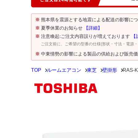
※
熊本県を震源とする地震による配送の影響に
※
夏季休業のお知らせ
【詳細】
※
注意喚起:ご注文内容誤りが増えております
【
ご注文前に、ご希望の型番の仕様(形状・寸法・電源
※
中東情勢の影響による製品の供給および販売
TOP
ルームエアコン
東芝
壁掛形
RAS-