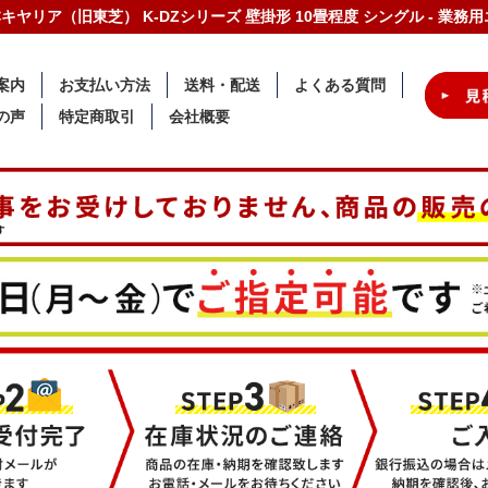
 日本キヤリア（旧東芝） K-DZシリーズ 壁掛形 10畳程度 シングル - 
案内
お支払い方法
送料・配送
よくある質問
の声
特定商取引
会社概要