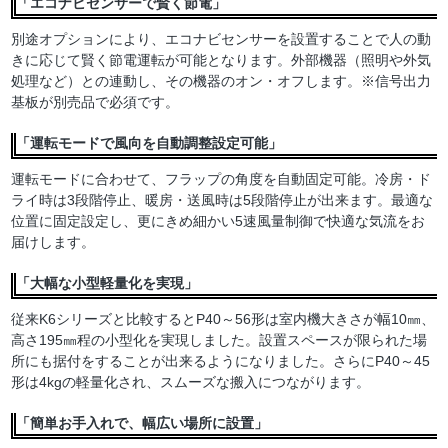
「エコナビセンサーで賢く節電」
別途オプションにより、エコナビセンサーを設置することで人の動
きに応じて賢く節電運転が可能となります。外部機器（照明や外気
処理など）との連動し、その機器のオン・オフします。※信号出力
基板が別売品で必須です。
「運転モードで風向を自動調整設定可能」
運転モードに合わせて、フラップの角度を自動固定可能。冷房・ド
ライ時は3段階停止、暖房・送風時は5段階停止が出来ます。最適な
位置に固定設定し、更にきめ細かい5速風量制御で快適な気流をお
届けします。
「大幅な小型軽量化を実現」
従来K6シリーズと比較するとP40～56形は室内機大きさが幅10㎜、
高さ195㎜程の小型化を実現しました。設置スペースが限られた場
所にも据付をすることが出来るようになりました。さらにP40～45
形は4kgの軽量化され、スムーズな搬入につながります。
「簡単お手入れで、幅広い場所に設置」