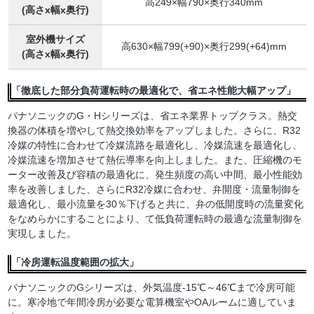
高249×幅790×奥行340mm
(高さx幅x奥行)
室外機サイズ
高630×幅799(+90)×奥行299(+64)mm
(高さx幅x奥行)
「徹底した部分負荷運転時の最適化で、省エネ性能大幅アップ」
パナソニックのG・Hシリーズは、省エネ業界トップクラス。熱交
換器の体積を増やして熱交換効率をアップしました。さらに、R32
冷媒の特性に合わせて冷媒流路を最適化し、冷媒流速を最適化し、
冷媒流速を増加させて熱伝導率を向上しました。また、圧縮機のモ
ーター改善及び容積の最適化に、発生頻度の高い中間、最小性能効
率を改善しました、さらにR32冷媒に合わせ、弁開度・流量制御を
最適化し、最小流量を30％下げると共に、弁の低開度時の流量変化
をなめらかにすることにより、て低負荷運転時の最適な流量制御を
実現しました。
「冷房運転温度範囲の拡大」
パナソニックのGシリーズは、外気温度-15℃～46℃まで冷房可能
に。寒冷地で年間冷房が必要な電算機室やOAルームに適していま