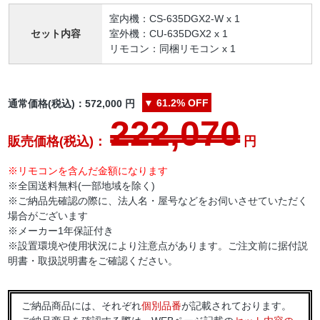
室内機：CS-635DGX2-W x 1
セット内容
室外機：CU-635DGX2 x 1
リモコン：同梱リモコン x 1
▼
61.2%
OFF
通常価格(税込)：
572,000
円
222,070
販売価格(税込)：
円
※リモコンを含んだ金額になります
※全国送料無料(一部地域を除く)
※ご納品先確認の際に、法人名・屋号などをお伺いさせていただく
場合がございます
※メーカー1年保証付き
※設置環境や使用状況により注意点があります。ご注文前に据付説
明書・取扱説明書をご確認ください。
ご納品商品には、それぞれ
個別品番
が記載されております。