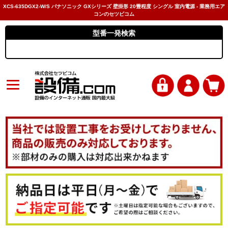
XCS-635DGX2-W/S パナソニック GXシリーズ 壁掛形 20畳程度 シングル 室内電源 - 業務用エア
コンのセツビコム
型番一発検索