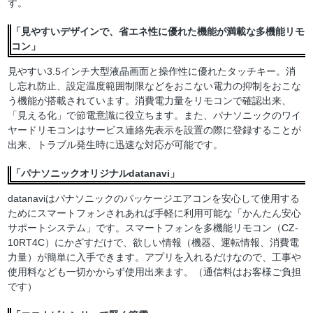
す。
「見やすいデザインで、省エネ性に優れた機能が満載な多機能リモ
コン」
見やすい3.5インチ大型液晶画面と操作性に優れたタッチキー。消
し忘れ防止、設定温度範囲制限などをおこない電力の抑制をおこな
う機能が搭載されています。消費電力量をリモコンで確認出来、
「見える化」で節電意識に役立ちます。また、パナソニックのワイ
ヤードリモコンはサービス連絡先表示を設置の際に登録することが
出来、トラブル発生時に迅速な対応が可能です。
「パナソニックオリジナルdatanavi」
datanaviはパナソニックのパッケージエアコンを安心して使用する
ためにスマートフォンされあれば手軽に利用可能な「かんたん安心
サポートシステム」です。スマートフォンを多機能リモコン（CZ-
10RT4C）にかざすだけで、欲しい情報（機器、運転情報、消費電
力量）が簡単に入手できます。アプリを入れるだけなので、工事や
使用料なども一切かからず使用出来ます。（通信料はお客様ご負担
です）