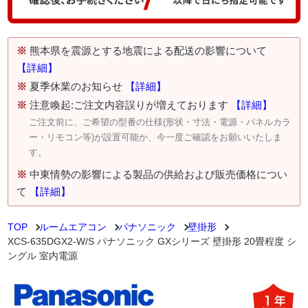
※
熊本県を震源とする地震による配送の影響について
【詳細】
※
夏季休業のお知らせ
【詳細】
※
注意喚起:ご注文内容誤りが増えております
【詳細】
ご注文前に、ご希望の型番の仕様(形状・寸法・電源・パネルカラ
ー・リモコン等)が設置可能か、今一度ご確認をお願いいたしま
す。
※
中東情勢の影響による製品の供給および販売価格につい
て
【詳細】
TOP
ルームエアコン
パナソニック
壁掛形
XCS-635DGX2-W/S パナソニック GXシリーズ 壁掛形 20畳程度 シ
ングル 室内電源