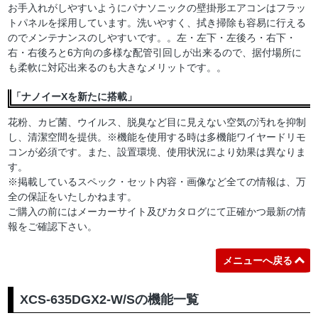
お手入れがしやすいようにパナソニックの壁掛形エアコンはフラッ
トパネルを採用しています。洗いやすく、拭き掃除も容易に行える
のでメンテナンスのしやすいです。。左・左下・左後ろ・右下・
右・右後ろと6方向の多様な配管引回しが出来るので、据付場所に
も柔軟に対応出来るのも大きなメリットです。。
「ナノイーXを新たに搭載」
花粉、カビ菌、ウイルス、脱臭など目に見えない空気の汚れを抑制
し、清潔空間を提供。※機能を使用する時は多機能ワイヤードリモ
コンが必須です。また、設置環境、使用状況により効果は異なりま
す。
※掲載しているスペック・セット内容・画像など全ての情報は、万
全の保証をいたしかねます。
ご購入の前にはメーカーサイト及びカタログにて正確かつ最新の情
報をご確認下さい。
メニューへ戻る
XCS-635DGX2-W/Sの機能一覧