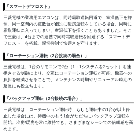
「スマートデフロスト」
三菱電機の業務用エアコンは、同時霜取運転回避で、室温低下を抑
制。同一空間内の複数台が個別に暖房運転をしている場合、同時に
霜取運転に入ってしまい、室温低下を招くこともありました。そこ
で三菱は、4台までの連携で同時霜取運転を回避する「スマートデ
フロスト」を搭載。親切抑制で快適さを守ります。
「ローテーション運転（2台接続の場合）」
三菱電機は、1台のリモコンで2台（1：1システムを2セット）を連
携させる制御により、交互にローテーション運転が可能。機器への
負担を軽減させることで、メンテナンス時期やリニューアル時期の
延長にも役立ちます。
「バックアップ運転（2台接続の場合）」
三菱電機は、ローテーション運転時、もしも運転中の1台が以上停
止した場合には、待機中のもう1台がただちにバックアップ運転を
開始。冷房/暖房を常に維持でき、さまざまなシーンでの信頼感を高
めます。