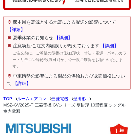
※
熊本県を震源とする地震による配送の影響について
【詳細】
※
夏季休業のお知らせ
【詳細】
※
注意喚起:ご注文内容誤りが増えております
【詳細】
ご注文前に、ご希望の型番の仕様(形状・寸法・電源・パネルカラ
ー・リモコン等)が設置可能か、今一度ご確認をお願いいたしま
す。
※
中東情勢の影響による製品の供給および販売価格につい
て
【詳細】
TOP
ルームエアコン
三菱電機
壁掛形
MSZ-GV2825-T 三菱電機 GVシリーズ 壁掛形 10畳程度 シングル
室内電源