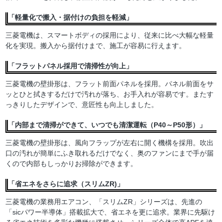
「軽量化で搬入・据付けの負担を軽減」
三菱電機は、スマートボディの採用により、従来に比べ大幅な軽量
化を実現。搬入から据付けまで、施工が容易に行えます。
「フラットパネル採用で清掃性が向上」
三菱電機の壁掛形は、フラット前面パネルを採用。パネル前面をサ
ッとひと拭きするだけで汚れが落ち、お手入れが容易です。またす
っきりしたデザインで、意匠性も向上しました。
「内部まで清掃ができて、いつでも清潔運転（P40～P50形）」
三菱電機の壁掛形は、風向フラップが左右に開く機構を採用。吹出
口の汚れが簡単にふき取れるだけでなく、奥のファンにまで手が届
くので内部もしっかりお掃除ができます。
「省エネをさらに追求（スリムZR)」
三菱電機の業務用エアコン、「スリムZR」シリーズは、先進の
「sicパワー半導体」搭載拡大で、省エネを更に追求。業界に先駆け