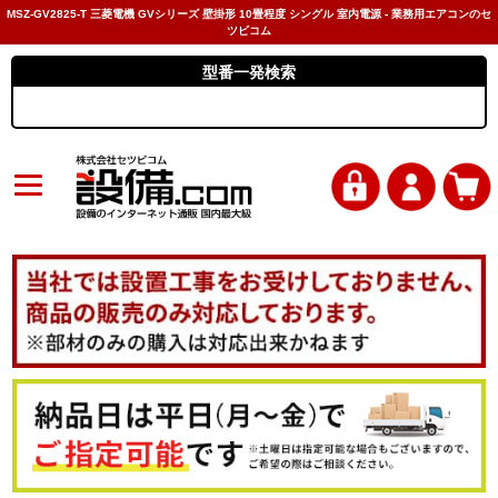
MSZ-GV2825-T 三菱電機 GVシリーズ 壁掛形 10畳程度 シングル 室内電源 - 業務用エアコンのセ
ツビコム
型番一発検索