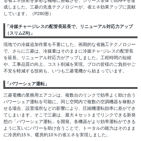
る省エネ技術を多彩な機種に搭載させ、シリーズ全体で高APFを達
成しました。三菱の先進テクノロジーが、省エネ効果アップに貢献
しています。（P280形）
「冷媒チャージレスの配管長延長で、リニューアル対応力アップ
（スリムZR)」
現地での冷媒追加作業を不要にした、画期的な省施工テクノロジー
で、さらに三菱は、冷媒量はそのままに冷媒チャｰジレスの配管長
を延長。リニューアル対応力がアップしました。工程時間の短縮
や、工事品質の向上、コスト削減を実現。プロの皆様のご負担やご
不安を軽減する技術も、いつも三菱電機から始まっています。
「パワーシェア運転」
三菱電機の業務用エアコンは、複数台のリンクで効率よく助け合う
パワーシェア運転を可能に。同じ空間内で複数の空調機器を稼動さ
せる場合、設置場所などの影響により、圧縮機運転効率に差ができ
てしまいます。そこで三菱は、最大４セットまでリンクできる新発
想の「パワーシェア運転」を開発。各機器がより効率運転ができる
ように互いにパワーを助け合うことで、トータルの能力はそのまま
に冷房約15％、暖房約10％の省エネを実現しました。