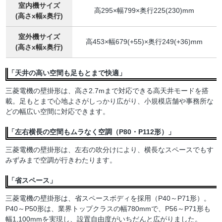
室内機サイズ
高295×幅799×奥行225(230)mm
(高さx幅x奥行)
室外機サイズ
高453×幅679(+55)×奥行249(+36)mm
(高さx幅x奥行)
「天井の高い空間も足もとまで快適」
三菱電機の壁掛形は、高さ2.7mまで対応できる高天井モードを搭
載。足もとまで心地よさがしっかり広がり、小規模店舗や事務所な
どの幅広い空間に対応できます。
「左右横長の空間もムラなく空調（P80・P112形）」
三菱電機の壁掛形は、左右の吹分けにより、横長なスペースでもす
みずみまで空調が行きわたります。
「省スペース」
三菱電機の壁掛形は、省スペースボディを採用（P40～P71形）。
P40～P50形は、業界トップクラスの幅780mmで、P56～P71形も
幅1,100mmを実現し、設置自由度がいちだんと広がりました。