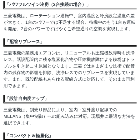
「パワフルツイン冷房（2台接続の場合）」
三菱電機は、ローテーション運転中、室内温度と冷房設定温度の差
が大きく、1台のパワーでは不足する場合、待機中のもう1台も運転
を開始。2台のパワーですばやくご希望通りの空調を実現します。
「配管リプレース」
三菱電機の業務用エアコンは、リニューアルも圧縮機故障時も洗浄
レス。既設配管内に残る塩素化合物や圧縮機故障による鉄粉はトラ
ブルを引き起こす原因となります。三菱ではさまざまな技術で配管
内の残存物の影響を排除、洗浄レスでのリプレースを実現していま
す。また、既設配線もあらゆる配線方式に対応して、そのまま再利
用できます。
「設計自由度アップ」
三菱電機は、別売り部品により、室内・室外渡り配線での
MELANS（集中制御）への組み込みに対応。現場井に最適な方法を
選択できます。
「コンパクト＆軽量化」