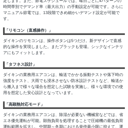
定します。また、節電スケジュールでは、曜日ごとに4パターンの
時間帯別でデマンド率（最大出力）の手動設定が可能です。さらに
マニュアル節電では、13段階できめ細かいデマンド設定が可能で
す。
「リモコン（直感操作）」
ダイキンのリモコンは、操作ボタンは5つだけ。新デザインで直感
的な操作を実現しました。またブラックも登場。シックなインテリ
アにもフィットします。
「タフネス設計」
ダイキンの業務用エアコンは、輸送でかかる振動テストや落下時の
強度をテスト、大雨でも浸水させない防水設計テストなど、輸送か
ら搬入まで様々な場合を想定した試験を実施し、様々な環境での使
用を想定した安心設計となっています。
「高顕熱対応モード」
ダイキンの業務用エアコンは、除湿が必要ない機械室などでは、省
エネ優先運転が可能。顕熱負荷を処理することで圧縮機の最低負荷
運転範囲を拡大し、中間期～冬期における発停最小限に抑えて、運