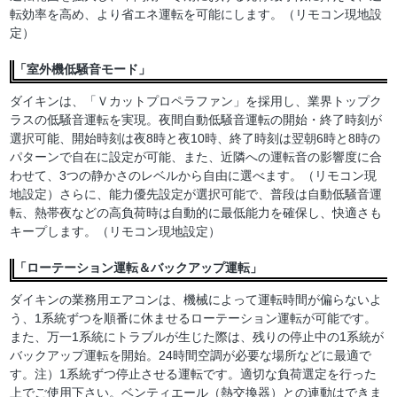
転効率を高め、より省エネ運転を可能にします。（リモコン現地設
定）
「室外機低騒音モード」
ダイキンは、「Ｖカットプロペラファン」を採用し、業界トップク
ラスの低騒音運転を実現。夜間自動低騒音運転の開始・終了時刻が
選択可能、開始時刻は夜8時と夜10時、終了時刻は翌朝6時と8時の
パターンで自在に設定が可能、また、近隣への運転音の影響度に合
わせて、3つの静かさのレベルから自由に選べます。（リモコン現
地設定）さらに、能力優先設定が選択可能で、普段は自動低騒音運
転、熱帯夜などの高負荷時は自動的に最低能力を確保し、快適さも
キープします。（リモコン現地設定）
「ローテーション運転＆バックアップ運転」
ダイキンの業務用エアコンは、機械によって運転時間が偏らないよ
う、1系統ずつを順番に休ませるローテーション運転が可能です。
また、万一1系統にトラブルが生じた際は、残りの停止中の1系統が
バックアップ運転を開始。24時間空調が必要な場所などに最適で
す。注）1系統ずつ停止させる運転です。適切な負荷選定を行った
上でご使用下さい。ベンティエール（熱交換器）との連動はできま