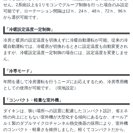
せん。2系統以上を1リモコンでグループ制御を行った場合のみ設定
可能です。ローテーション間隔は12ｈ、24ｈ、48ｈ、72ｈ、96ｈ
から選択可能です。
「冷暖設定温度一定制御」
冷房と暖房の設定温度を切換えずに冷暖自動運転が可能。従来の冷
暖自動運転では、冷暖房が切換わるときに設定温度も自動変更され
ますが、冷暖設定温度一定制御の場合には、設定温度を変更しませ
ん。
「冷専モード」
年間を通して冷房運転を行うニーズにお応えするため、冷房専用機
としての使用が可能です。（現地設定）
「コンパクト・軽量な室外機」
ダイキンは、狭い場所への設置に配慮したコンパクト設計、省エネ
性の向上にともない室外機が大型化する傾向にあるなか、オールア
ルミ製のダブルマイクロチャンネル熱交換器の採用により、室外機
のコンパクト・軽量さを維持しました。軽くてコンパクトだから、