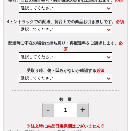
事前、当日の問合番号・時間確認の対応は出来かねます。
必須
4トントラックでの配送、荷台上での商品お引き渡しです。
必須
配達時ご不在の場合は持ち戻り・再配達料をご請求します。
必
須
受取り時、傷・凹みがないか確認する
必須
数 量
-
+
※注文時に納品日選択欄はございません※