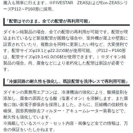
搬入も簡単に行えます。※FIVESTAR ZEASおよびEco-ZEASシリ
ーズP112～P160形に採用。
「配管はそのまま。全ての配管が再利用可能」
ダイキン純製品の場合、全ての配管の再利用が可能です。配管が埋
込まれているなど新規配管が困難な場合や、室外機が屋上や壁面に
設置されていたり、複数台を同時に更新したい時など、大変便利で
す。配管サイズφ19.1とφ22.2の0材が使用可能。（P112～P160形
は、配管サイズφ19.1×t1.0の0材が使用できます。）※ダイキン純
製品の場合。尚、腐食などにより老朽化した配管は新設が必要で
す。
「冷媒回路の耐久性を強化し、既設配管を洗浄レスで再利用可能」
ダイキンの業務用エアコンは、冷凍機油の強化により、酸捕捉剤を
添加し、腐食の原因となる酸（塩素イオン）を溶解します。また腐
食に強い新電子膨張弁を採用しました。さらに、圧縮機の信頼性を
確保、固形異物除去フィルター・アキュームレーター装着などで、
耐久性も強化しています。
※掲載しているスペック・セット内容・画像など全ての情報は、万
全の保証をいたしかねます。