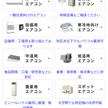
一般住居向けのエアコン
特殊設備もご相談ください
設備用・工場用も取り揃えてお
対応氷点下でもパワフル暖房可
ります
能
食品関係・工場・研究室などに
倉庫・保管庫・保冷庫などに対
対応
応
ビニールハウス栽培に最適、取
大空間でも特定物の冷房可能
付簡単