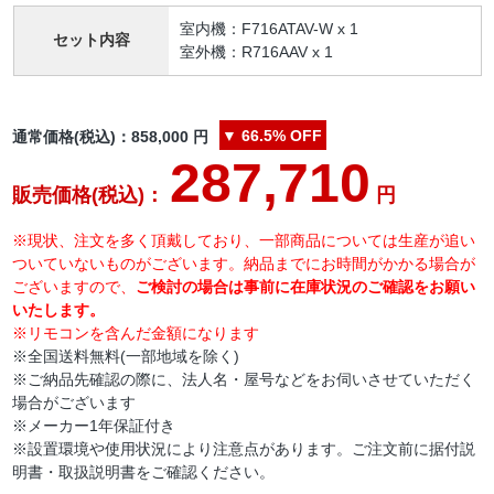
室内機：F716ATAV-W x 1
セット内容
室外機：R716AAV x 1
▼
66.5%
OFF
通常価格(税込)：
858,000
円
287,710
販売価格(税込)：
円
※現状、注文を多く頂戴しており、一部商品については生産が追い
ついていないものがございます。納品までにお時間がかかる場合が
ございますので、
ご検討の場合は事前に在庫状況のご確認をお願い
いたします。
※リモコンを含んだ金額になります
※全国送料無料(一部地域を除く)
※ご納品先確認の際に、法人名・屋号などをお伺いさせていただく
場合がございます
※メーカー1年保証付き
※設置環境や使用状況により注意点があります。ご注文前に据付説
明書・取扱説明書をご確認ください。