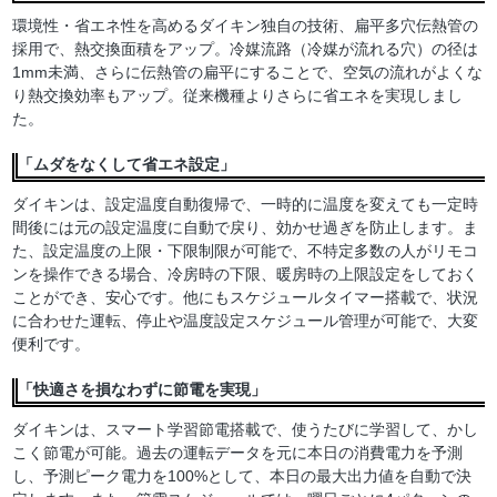
環境性・省エネ性を高めるダイキン独自の技術、扁平多穴伝熱管の
採用で、熱交換面積をアップ。冷媒流路（冷媒が流れる穴）の径は
1mm未満、さらに伝熱管の扁平にすることで、空気の流れがよくな
り熱交換効率もアップ。従来機種よりさらに省エネを実現しまし
た。
「ムダをなくして省エネ設定」
ダイキンは、設定温度自動復帰で、一時的に温度を変えても一定時
間後には元の設定温度に自動で戻り、効かせ過ぎを防止します。ま
た、設定温度の上限・下限制限が可能で、不特定多数の人がリモコ
ンを操作できる場合、冷房時の下限、暖房時の上限設定をしておく
ことができ、安心です。他にもスケジュールタイマー搭載で、状況
に合わせた運転、停止や温度設定スケジュール管理が可能で、大変
便利です。
「快適さを損なわずに節電を実現」
ダイキンは、スマート学習節電搭載で、使うたびに学習して、かし
こく節電が可能。過去の運転データを元に本日の消費電力を予測
し、予測ピーク電力を100%として、本日の最大出力値を自動で決