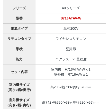
シリーズ
AXシリーズ
型番
S716ATAV-W
電源タイプ
単相200V
リモコンタイプ
ワイヤレスリモコン
形状
壁掛形
能力
71クラス 23畳程度
室内機：F716ATAV-W x 1
セット内容
室外機：R716AAV x 1
室内機サイズ
高295×幅798×奥行370mm
(高さx幅x奥行)
室外機サイズ
高742×幅850(+89)×奥行320(+66)mm
(高さx幅x奥行)