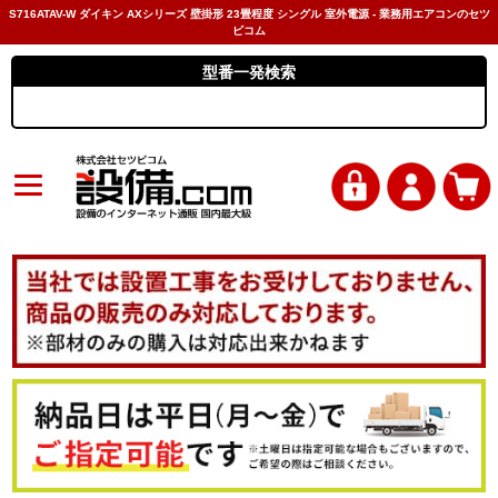
S716ATAV-W ダイキン AXシリーズ 壁掛形 23畳程度 シングル 室外電源 - 業務用エアコンのセツ
ビコム
型番一発検索