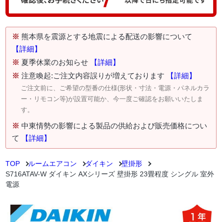
※
熊本県を震源とする地震による配送の影響について
【詳細】
※
夏季休業のお知らせ
【詳細】
※
注意喚起:ご注文内容誤りが増えております
【詳細】
ご注文前に、ご希望の型番の仕様(形状・寸法・電源・パネルカラ
ー・リモコン等)が設置可能か、今一度ご確認をお願いいたしま
す。
※
中東情勢の影響による製品の供給および販売価格につい
て
【詳細】
TOP
ルームエアコン
ダイキン
壁掛形
S716ATAV-W ダイキン AXシリーズ 壁掛形 23畳程度 シングル 室外
電源