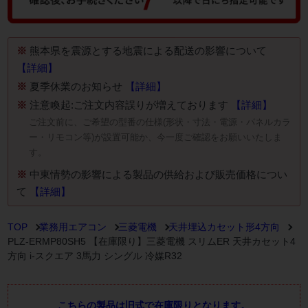
※
熊本県を震源とする地震による配送の影響について
【詳細】
※
夏季休業のお知らせ
【詳細】
※
注意喚起:ご注文内容誤りが増えております
【詳細】
ご注文前に、ご希望の型番の仕様(形状・寸法・電源・パネルカラ
ー・リモコン等)が設置可能か、今一度ご確認をお願いいたしま
す。
※
中東情勢の影響による製品の供給および販売価格につい
て
【詳細】
TOP
業務用エアコン
三菱電機
天井埋込カセット形4方向
PLZ-ERMP80SH5 【在庫限り】三菱電機 スリムER 天井カセット4
方向 i-スクエア 3馬力 シングル 冷媒R32
こちらの製品は旧式で在庫限りとなります。