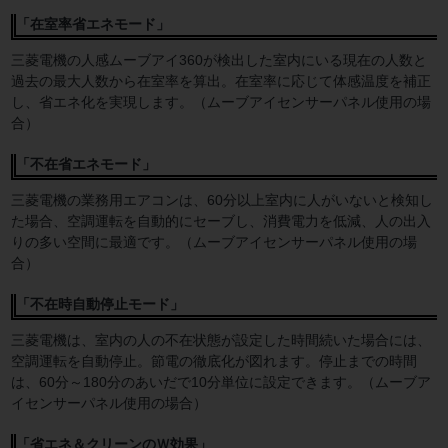
「在室率省エネモード」
三菱電機の人感ムーブアイ360が検出した室内にいる現在の人数と
過去の最大人数から在室率を算出。在室率に応じて体感温度を補正
し、省エネ化を実現します。（ムーブアイセンサーパネル使用の場
合）
「不在省エネモード」
三菱電機の業務用エアコンは、60分以上室内に人がいないと検知し
た場合、空調運転を自動的にセーブし、消費電力を低減、人の出入
りの多い空間に最適です。（ムーブアイセンサーパネル使用の場
合）
「不在時自動停止モード」
三菱電機は、室内の人の不在状態が設定した時間続いた場合には、
空調運転を自動停止。節電の徹底化が図れます。停止までの時間
は、60分～180分のあいだで10分単位に設定できます。（ムーブア
イセンサーパネル使用の場合）
「省エネ＆クリーンのＷ効果」