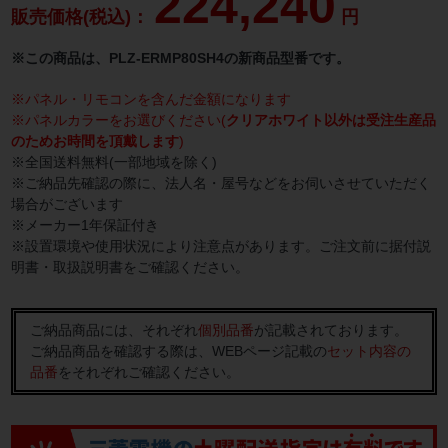
224,240
販売価格(税込)：
円
※この商品は、PLZ-ERMP80SH4の新商品型番です。
※パネル・リモコンを含んだ金額になります
※パネルカラーをお選びください(
クリアホワイト以外は受注生産品
のためお時間を頂戴します
)
※全国送料無料(一部地域を除く)
※ご納品先確認の際に、法人名・屋号などをお伺いさせていただく
場合がございます
※メーカー1年保証付き
※設置環境や使用状況により注意点があります。ご注文前に据付説
明書・取扱説明書をご確認ください。
ご納品商品には、それぞれ
個別品番
が記載されております。
ご納品商品を確認する際は、WEBページ記載の
セット内容の
品番
をそれぞれご確認ください。