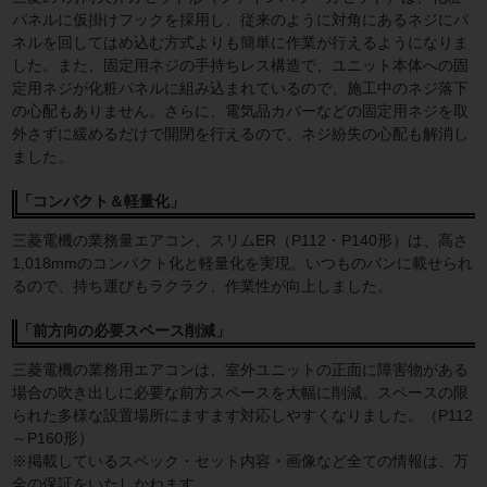
パネルに仮掛けフックを採用し、従来のように対角にあるネジにパ
ネルを回してはめ込む方式よりも簡単に作業が行えるようになりま
した。また、固定用ネジの手持ちレス構造で、ユニット本体への固
定用ネジが化粧パネルに組み込まれているので、施工中のネジ落下
の心配もありません。さらに、電気品カバーなどの固定用ネジを取
外さずに緩めるだけで開閉を行えるので、ネジ紛失の心配も解消し
ました。
「コンパクト＆軽量化」
三菱電機の業務量エアコン、スリムER（P112・P140形）は、高さ
1,018mmのコンパクト化と軽量化を実現。いつものバンに載せられ
るので、持ち運びもラクラク、作業性が向上しました。
「前方向の必要スペース削減」
三菱電機の業務用エアコンは、室外ユニットの正面に障害物がある
場合の吹き出しに必要な前方スペースを大幅に削減。スペースの限
られた多様な設置場所にますます対応しやすくなりました。（P112
～P160形）
※掲載しているスペック・セット内容・画像など全ての情報は、万
全の保証をいたしかねます。