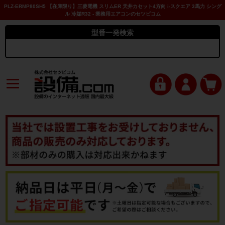
PLZ-ERMP80SH5 【在庫限り】三菱電機 スリムER 天井カセット4方向 i-スクエア 3馬力 シング
ル 冷媒R32 - 業務用エアコンのセツビコム
型番一発検索