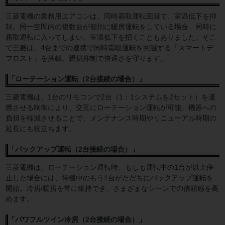
三菱電機の業務用エアコンは、同時霜取運転回避で、室温低下を抑
制。同一空間内の複数台が個別に暖房運転をしている場合、同時に
霜取運転に入ってしまい、室温低下を招くこともありました。そこ
で三菱は、4台までの連携で同時霜取運転を回避する「スマートデ
フロスト」を搭載。親切抑制で快適さを守ります。
「ローテーション運転（2台接続の場合）」
三菱電機は、1台のリモコンで2台（1：1システムを2セット）を連
携させる制御により、交互にローテーション運転が可能。機器への
負担を軽減させることで、メンテナンス時期やリニューアル時期の
延長にも役立ちます。
「バックアップ運転（2台接続の場合）」
三菱電機は、ローテーション運転時、もしも運転中の1台が以上停
止した場合には、待機中のもう1台がただちにバックアップ運転を
開始。冷房/暖房を常に維持でき、さまざまなシーンでの信頼感を高
めます。
「パワフルツイン冷房（2台接続の場合）」