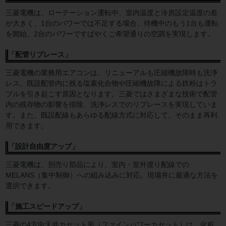
三菱電機は、ローテーション運転中、室内温度と冷房設定温度の差
が大きく、1台のパワーでは不足する場合、待機中のもう1台も運転
を開始。2台のパワーですばやくご希望通りの空調を実現します。
「配管リプレース」
三菱電機の業務用エアコンは、リニューアルも圧縮機故障時も洗浄
レス。既設配管内に残る塩素化合物や圧縮機故障による鉄粉はトラ
ブルを引き起こす原因となります。三菱ではさまざまな技術で配管
内の残存物の影響を排除、洗浄レスでのリプレースを実現していま
す。また、既設配線もあらゆる配線方式に対応して、そのまま再利
用できます。
「設計自由度アップ」
三菱電機は、別売り部品により、室内・室外渡り配線での
MELANS（集中制御）への組み込みに対応。現場井に最適な方法を
選択できます。
「施工スピードアップ」
三菱の4方向天井カセット形（ファインパワーカセット）は、化粧