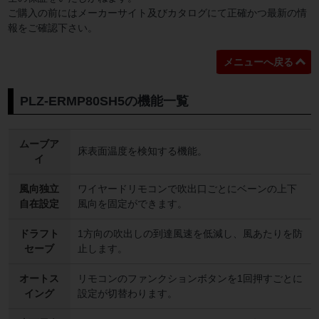
ご購入の前にはメーカーサイト及びカタログにて正確かつ最新の情
報をご確認下さい。
メニューへ戻る
PLZ-ERMP80SH5の機能一覧
ムーブア
床表面温度を検知する機能。
イ
風向独立
ワイヤードリモコンで吹出口ごとにベーンの上下
自在設定
風向を固定ができます。
ドラフト
1方向の吹出しの到達風速を低減し、風あたりを防
セーブ
止します。
オートス
リモコンのファンクションボタンを1回押すごとに
イング
設定が切替わります。