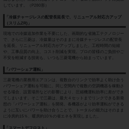
しています。（P280形）
「冷媒チャージレスの配管長延長で、リニューアル対応力アップ
（スリムZR)」
現地での冷媒追加作業を不要にした、画期的な省施工テクノロジー
で、さらに三菱は、冷媒量はそのままに冷媒チャｰジレスの配管長
を延長。リニューアル対応力がアップしました。工程時間の短縮
や、工事品質の向上、コスト削減を実現。プロの皆様のご負担やご
不安を軽減する技術も、いつも三菱電機から始まっています。
「パワーシェア運転」
三菱電機の業務用エアコンは、複数台のリンクで効率よく助け合う
パワーシェア運転を可能に。同じ空間内で複数の空調機器を稼動さ
せる場合、設置場所などの影響により、圧縮機運転効率に差ができ
てしまいます。そこで三菱は、最大４セットまでリンクできる新発
想の「パワーシェア運転」を開発。各機器がより効率運転ができる
ように互いにパワーを助け合うことで、トータルの能力はそのまま
に冷房約15％、暖房約10％の省エネを実現しました。
「スマートデフロスト」