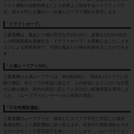
ドライ運転の自動切換えにより効率よく除湿するハイブリッド方
式。省エネ性にも優れた一歩進んだドライ運転を実現します。
「ドラフトセーブ」
三菱電機は、風あたり感が苦手な方のために、必要な1方向の吹出
しの到着風速を低減する「ドラフトセーブ」を搭載しました。リモ
コンによる簡単操作で、不快な風あたり感を回避することができま
す。
「人感ムーブアイ360」
三菱電機の人感ムーブアイは、360度回転し、室内を12エリアに分
割で測定。各エリアの床温に加えて、人の体温により人のいる位置
や人数も検出。室内の状況に応じてムダのない快適空調を実現しま
した。（ムーブアイセンサーパネル使用の場合）
「不在時霜取運転」
三菱電機のムーブアイが、検知したエリアで不在と判定した場合、
着霜状態により霜取運転に切り替えます。在室中の霜取運転をでき
るだけ少なくして室温低下を感じにくくします。（ムーブアイセン