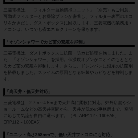
三菱電機は、「フィルター自動清掃ユニット」（別売）もご用意。
可動式フィルターとお掃除ブラシが密着し、フィルター表面のホコ
リをかきだし、ダストボックスに回収します。三菱電機の業務用エ
アコンは、いつでも省エネ＆クリーンを保ちます。
「オゾンシャワーでカビ菌の繁殖を抑制」
三菱電機は、ダストボックスに抗菌・防カビ処理を施しました。ま
た、「オゾンシャワー」を採用。低濃度オゾンがニオイのもととな
るカビ菌の繁殖を抑制します。さらに、ドレンパンに銀系の抗菌剤
を搭載しました。スライムの原因となる細菌やカビなどを抑制しま
す。
「高天井・低天井対応」
三菱電機は、2.7m～4.5mまで天井高に柔軟に対応。郊外店舗やシ
ョールームなどの高天井空間から、天井が低めの事務所まで、空間
に応じて気流が自由に選べます。（PL-ARP112～160EA5、
ERP112～160EA5）
「ユニット高さ258mmで、低い天井フトコロにも対応」