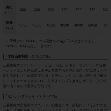
奥行
300
300
300
300
300
330
330
(mm)
重量
40/38
40/38
40/38
40/38
40/39
59/56
67
(kg)
※）重量(kg)『00/00』の表記は単相kg／三相kgとなります。
※2026年6月時点のデータです。
「体感温度制御（スリムZR)」
三菱電機のファインパワーカセットは、人感ムーブアイ360＆湿度
センサーにより体感温度の決定要素である輻射温度・空気温度・湿
度を考慮した「体感温度制御」を実現。より人に近い感じ方で最適
にコントロールできるので、効率よくムダを抑えながらとことん快
適＆省エネの冷暖房が可能です。
「センシングドライ（スリムZR)」
三菱電機の業務用エアコンは、湿度センサー搭載により冷えすぎな
いドライ運転を実現。「センシングドライ」は、湿度に応じた冷房/