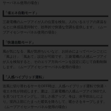
サーパネル使用の場合）
「省エネ自動モード」
三菱電機のムーブアイが人の位置を検知。人のいるエリアの床温を
もとに体感温度抑制で、効率的で快適な空調を提供します。（ムー
ブアイセンサーパネル使用の場合）
「快適自動モード」
風が気になる、風が気持ちいいなど、お好みによってベーンごとに
「風よけ」「風あて」設定が可能です。三菱電機の人感ムーブアイ
が人を検知すると、そのエリア方向ベーンを設定に応じて自動制御
します。（ムーブアイセンサーパネル使用の場合）
「人感ハイブリッド運転」
送風に切り替わるサーモOFF時は、人感ハイブリッド運転で快適・
省エネ性が持続します。夏は、三菱電機の人感ムーブアイ360で人
を見つけてスイングし、涼しさ感アップ。冬は、水平吹出しによ
り、室内上部にたまった暖気を降ろして、暖かさをキープします。
（ムーブアイセンサーパネル使用の場合）