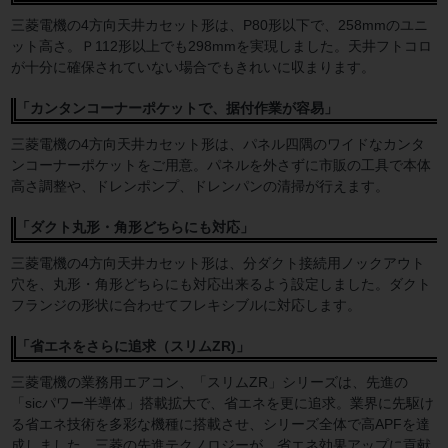
三菱電機の4方向天井カセット形は、P80形以下で、258mmのユニ
ット高さ。Ｐ112形以上でも298mmを実現しました。天井フトコロ
が十分に確保されていない場合でもきれいに収まります。
「カンタンコーナーポケットで、据付作業が容易」
三菱電機の4方向天井カセット形は、パネル四隅のワイドなカンタ
ンコーナーポケットをご用意。パネルを外さずに市販の工具で本体
高さ調整や、ドレンポンプ、ドレンパンの清掃が行えます。
「ダクト丸形・角形どちらにも対応」
三菱電機の4方向天井カセット形は、分ダクト接続用ノックアウト
穴を、丸形・角形どちらにも対応出来るよう設定しました。ダクト
フランジの形状に合わせてフレキシブルに対応します。
「省エネをさらに追求（スリムZR)」
三菱電機の業務用エアコン、「スリムZR」シリーズは、先進の
「sicパワー半導体」搭載拡大で、省エネを更に追求。業界に先駆け
る省エネ技術を多彩な機種に搭載させ、シリーズ全体で高APFを達
成しました。三菱の先進テクノロジーが、省エネ効果アップに貢献