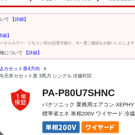
ついて
【詳細】
詳細】
・パネルカラー・リモコン等)が設置可能か、今一度ご確認をお願いいたします
価格について
【詳細】
込カセット形4方向
 4方向天井カセット形 3馬力 シングル 冷媒R32
PA-P80U7SHNC
パナソニック 業務用エアコン XEPHY
標準省エネ 単相200V ワイヤード 冷媒