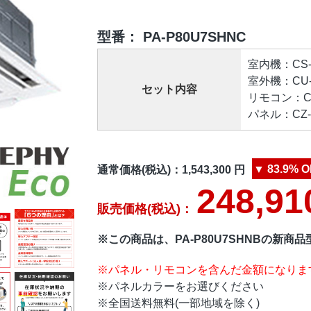
型番：
PA-P80U7SHNC
室内機：CS-P
室外機：CU-P
セット内容
リモコン：CZ-
パネル：CZ-1
▼
83.9%
O
通常価格(税込)：
1,543,300
円
248,91
販売価格(税込)：
※この商品は、PA-P80U7SHNBの新商
※パネル・リモコンを含んだ金額になりま
※パネルカラーをお選びください
※全国送料無料(一部地域を除く)