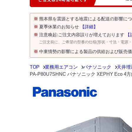
※
熊本県を震源とする地震による配送の影響に
※
夏季休業のお知らせ
【詳細】
※
注意喚起:ご注文内容誤りが増えております
【
ご注文前に、ご希望の型番の仕様(形状・寸法・電源
※
中東情勢の影響による製品の供給および販売
TOP
業務用エアコン
パナソニック
天井埋
PA-P80U7SHNC パナソニック XEPHY Eco