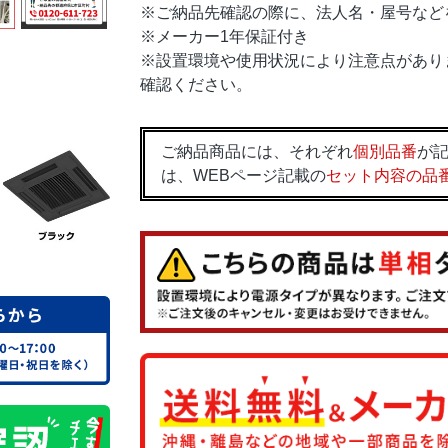
※ご納品先確認の際に、法人名・屋号など
※メーカー1年保証付き
※設置環境や使用状況により注意点があり
確認ください。
ご納品商品には、それぞれ
個別品番
が記
は、WEBページ記載の
セット内容の品