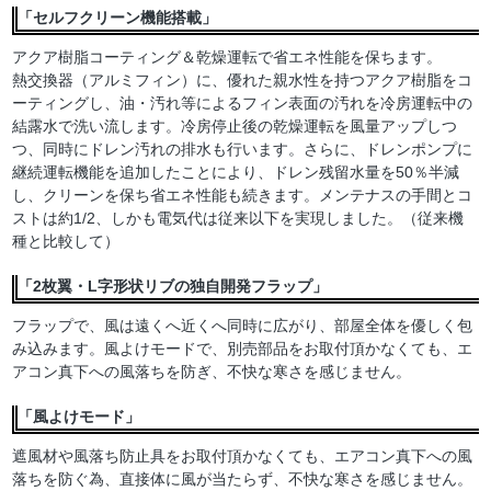
「セルフクリーン機能搭載」
アクア樹脂コーティング＆乾燥運転で省エネ性能を保ちます。
熱交換器（アルミフィン）に、優れた親水性を持つアクア樹脂をコ
ーティングし、油・汚れ等によるフィン表面の汚れを冷房運転中の
結露水で洗い流します。冷房停止後の乾燥運転を風量アップしつ
つ、同時にドレン汚れの排水も行います。さらに、ドレンポンプに
継続運転機能を追加したことにより、ドレン残留水量を50％半減
し、クリーンを保ち省エネ性能も続きます。メンテナスの手間とコ
ストは約1/2、しかも電気代は従来以下を実現しました。（従来機
種と比較して）
「2枚翼・L字形状リブの独自開発フラップ」
フラップで、風は遠くへ近くへ同時に広がり、部屋全体を優しく包
み込みます。風よけモードで、別売部品をお取付頂かなくても、エ
アコン真下への風落ちを防ぎ、不快な寒さを感じません。
「風よけモード」
遮風材や風落ち防止具をお取付頂かなくても、エアコン真下への風
落ちを防ぐ為、直接体に風が当たらず、不快な寒さを感じません。