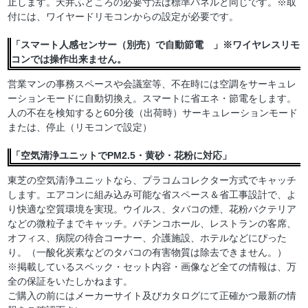
止します。天井ふところの必要寸法は標準パネルと同じです。※取
付には、ワイヤードリモコンからの設定が必要です。
「スマート人感センサー（別売）で自動節電 」※ワイヤレスリモ
コンでは操作出来ません。
営業マンの事務スペースや会議室等、不在時には空調をサーキュレ
ーションモードに自動切換え。スマートに省エネ・節電をします。
人の不在を検知すると60分後（出荷時）サーキュレーションモード
または、停止（リモコンで設定）
「空気清浄ユニットでPM2.5・黄砂・花粉に対応」
東芝の空気清浄ユニットなら、プラコムコレクター方式でキャッチ
します。エアコンに組み込み可能な省スペース＆省工事設計で、よ
り快適な空質環境を実現。ウイルス、タバコの煙、花粉バクテリア
などの微粒子までキャッチ。パチンコホール、レストランの客席、
オフィス、病院の待合コーナー、介護施設、ホテルなどにぴった
り。（一酸化炭素などのタバコの有害物質は除去できません。）
※掲載しているスペック・セット内容・画像など全ての情報は、万
全の保証をいたしかねます。
ご購入の前にはメーカーサイト及びカタログにて正確かつ最新の情