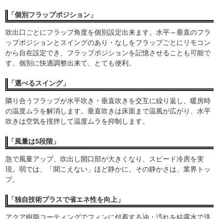
「個別フラップポジション」
吹出口ごとにフラップ角度を個別設定出来ます。水平～垂直のフラ
ップポジションとスイングのあり・なしをフラップごとにリモコン
から自在設定でき、フラップポジションを記憶させることも可能で
す。個別に快適調整出来て、とても便利。
「選べるスイング」
隣り合うフラップが水平吹き・垂直吹きを交互に繰り返し、暖房時
の温度ムラを解消します。垂直吹きは床面まで温風が広がり、水平
吹きは空気を撹拌して温度ムラを抑制します。
「風量は5段階」
急で風量アップ、吹出し開口部が大きくなり、スピード冷房を実
現。弱では、「聞こえない」ほど静かに。その静かさは、業界トッ
プ。
「独自技術プラスで省エネ性を向上」
アクア樹脂コーティングでフィンに付着する油・汚れを結露水で洗