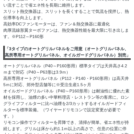
い流すことで省エネ性を長期に維持します。
スリット熱交換器は、スリットを長くすることで気流を撹拌し、熱
伝導率を向上します。
高効率DCファンモーターは、ファン＆熱交換器に最適化
肉厚流線形翼ターボファンは、熱交換器性能を最大限に引き出しま
す。※P112～P160形
「3タイプのオートグリルパネルをご用意（オートグリルパネル、
高所専用オートグリルパネル、オイルガードグリルパネル）別売」
オートグリルパネル（P40～P160形用）標準タイプは天井高さ4.2
ｍまで対応（P40～P63形は3.9ｍ）
高所専用オートグリルパネル（P112・P140・P160形用）は高天井
5ｍに対応、郊外型店舗等に※受注生産1.5ヶ月
オイルガードグリルパネル（P40～P160形用）は耐油性に優れた素
材を採用し、油煙の多い中華料理店・レストラン等の客席に。ロン
グライフフィルターに比べ油煙を2/3カットするオイルガードフィ
ルターを標準装備。（ワイヤードリモコンで設定変更が必要で
す。）
リモコン操作でフィルターを昇降でき、清掃が簡単。省エネ性が持
続します。グリルは床から約1.1ｍ以上の高さで、任意の位置に停