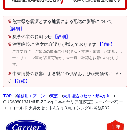
※
熊本県を震源とする地震による配送の影響について
【詳細】
※
夏季休業のお知らせ
【詳細】
※
注意喚起:ご注文内容誤りが増えております
【詳細】
ご注文前に、ご希望の型番の仕様(形状・寸法・電源・パネルカラ
ー・リモコン等)が設置可能か、今一度ご確認をお願いいたしま
す。
※
中東情勢の影響による製品の供給および販売価格につい
て
【詳細】
TOP
業務用エアコン
東芝
天井埋込カセット形4方向
GUSA08013J1MUB-ZG-ag 日本キヤリア(旧東芝) スーパーパワー
エコゴールド 天井カセット4方向 3馬力 シングル 冷媒R32