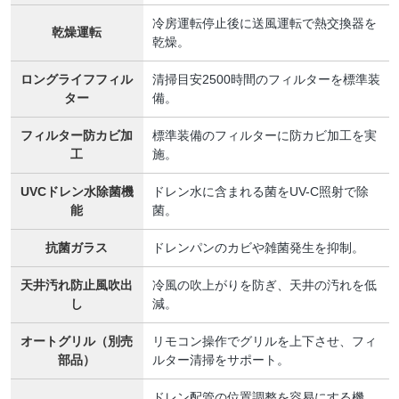
冷房運転停止後に送風運転で熱交換器を
乾燥運転
乾燥。
ロングライフフィル
清掃目安2500時間のフィルターを標準装
ター
備。
フィルター防カビ加
標準装備のフィルターに防カビ加工を実
工
施。
UVCドレン水除菌機
ドレン水に含まれる菌をUV-C照射で除
能
菌。
抗菌ガラス
ドレンパンのカビや雑菌発生を抑制。
天井汚れ防止風吹出
冷風の吹上がりを防ぎ、天井の汚れを低
し
減。
オートグリル（別売
リモコン操作でグリルを上下させ、フィ
部品）
ルター清掃をサポート。
ドレン配管の位置調整を容易にする機