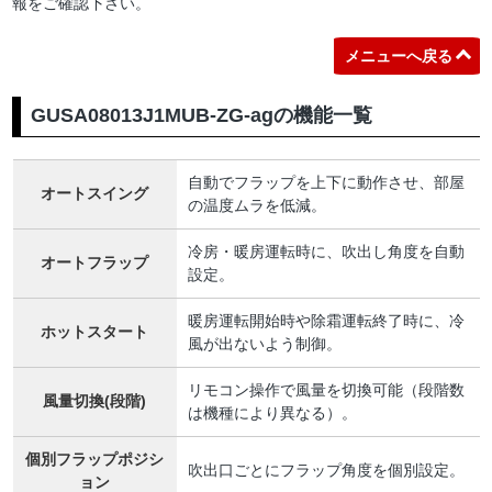
報をご確認下さい。
メニューへ戻る
GUSA08013J1MUB-ZG-agの機能一覧
自動でフラップを上下に動作させ、部屋
オートスイング
の温度ムラを低減。
冷房・暖房運転時に、吹出し角度を自動
オートフラップ
設定。
暖房運転開始時や除霜運転終了時に、冷
ホットスタート
風が出ないよう制御。
リモコン操作で風量を切換可能（段階数
風量切換(段階)
は機種により異なる）。
個別フラップポジシ
吹出口ごとにフラップ角度を個別設定。
ョン