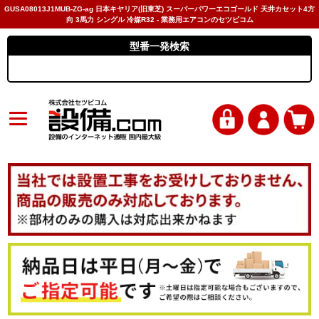
GUSA08013J1MUB-ZG-ag 日本キヤリア(旧東芝) スーパーパワーエコゴールド 天井カセット4方
向 3馬力 シングル 冷媒R32 - 業務用エアコンのセツビコム
型番一発検索