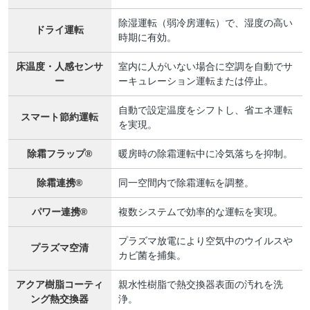
除湿運転（弱冷房運転）で、湿度の高い
ドライ運転
時期に有効。
床温度・人感センサ
室内に人がいない場合に空調を自動でサ
ー
ーキュレーション運転または停止。
自動で設定温度をシフトし、省エネ運転
スマート節約運転
を実現。
除霜フラップ®
暖房時の除霜運転中に冷気落ちを抑制。
除霜連携®
同一空間内で除霜運転を調整。
パワー連携®
複数システムで効率的な運転を実現。
プラズマ放電により空気中のウイルスや
プラズマ空清
カビ菌を捕集。
アクア樹脂コーティ
親水性樹脂で熱交換器表面の汚れを洗
ング熱交換器
浄。