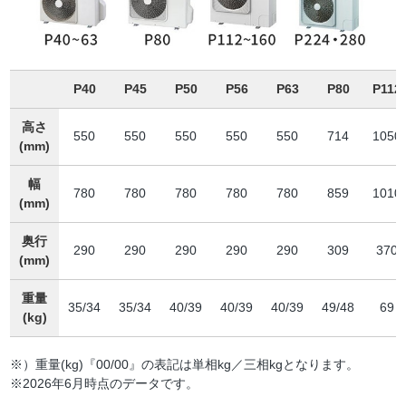
P40
P45
P50
P56
P63
P80
P112
高さ
550
550
550
550
550
714
1050
(mm)
幅
780
780
780
780
780
859
1010
(mm)
奥行
290
290
290
290
290
309
370
(mm)
重量
35/34
35/34
40/39
40/39
40/39
49/48
69
(kg)
※）重量(kg)『00/00』の表記は単相kg／三相kgとなります。
※2026年6月時点のデータです。