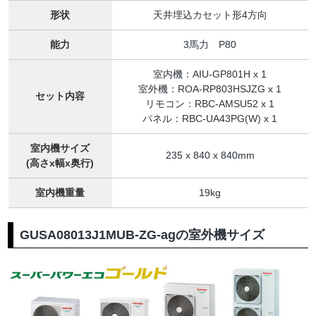
形状
天井埋込カセット形4方向
能力
3馬力 P80
室内機：AIU-GP801H x 1
室外機：ROA-RP803HSJZG x 1
セット内容
リモコン：RBC-AMSU52 x 1
パネル：RBC-UA43PG(W) x 1
室内機サイズ
235 x 840 x 840mm
(高さx幅x奥行)
室内機重量
19kg
GUSA08013J1MUB-ZG-agの室外機サイズ