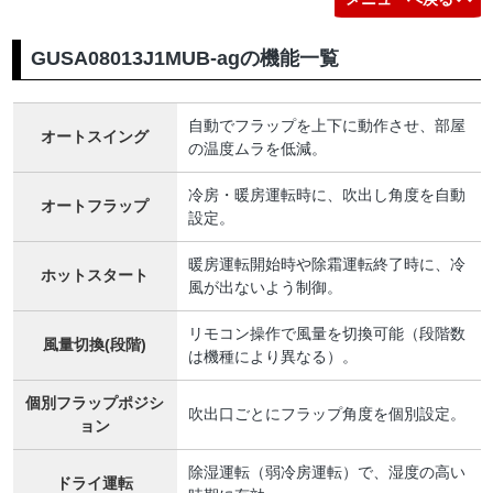
GUSA08013J1MUB-agの機能一覧
自動でフラップを上下に動作させ、部屋
オートスイング
の温度ムラを低減。
冷房・暖房運転時に、吹出し角度を自動
オートフラップ
設定。
暖房運転開始時や除霜運転終了時に、冷
ホットスタート
風が出ないよう制御。
リモコン操作で風量を切換可能（段階数
風量切換(段階)
は機種により異なる）。
個別フラップポジシ
吹出口ごとにフラップ角度を個別設定。
ョン
除湿運転（弱冷房運転）で、湿度の高い
ドライ運転