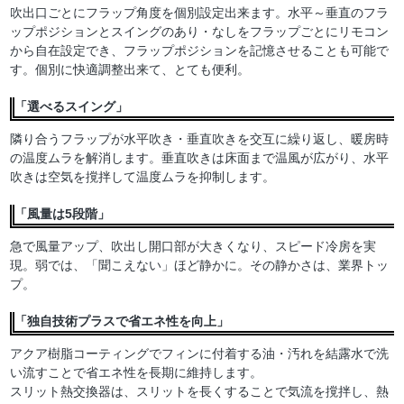
吹出口ごとにフラップ角度を個別設定出来ます。水平～垂直のフラ
ップポジションとスイングのあり・なしをフラップごとにリモコン
から自在設定でき、フラップポジションを記憶させることも可能で
す。個別に快適調整出来て、とても便利。
「選べるスイング」
隣り合うフラップが水平吹き・垂直吹きを交互に繰り返し、暖房時
の温度ムラを解消します。垂直吹きは床面まで温風が広がり、水平
吹きは空気を撹拌して温度ムラを抑制します。
「風量は5段階」
急で風量アップ、吹出し開口部が大きくなり、スピード冷房を実
現。弱では、「聞こえない」ほど静かに。その静かさは、業界トッ
プ。
「独自技術プラスで省エネ性を向上」
アクア樹脂コーティングでフィンに付着する油・汚れを結露水で洗
い流すことで省エネ性を長期に維持します。
スリット熱交換器は、スリットを長くすることで気流を撹拌し、熱