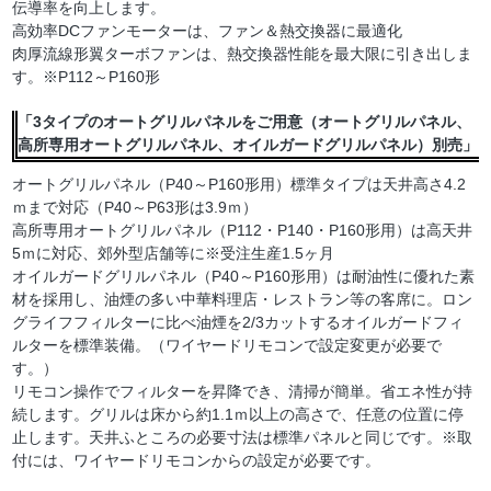
伝導率を向上します。
高効率DCファンモーターは、ファン＆熱交換器に最適化
肉厚流線形翼ターボファンは、熱交換器性能を最大限に引き出しま
す。※P112～P160形
「3タイプのオートグリルパネルをご用意（オートグリルパネル、
高所専用オートグリルパネル、オイルガードグリルパネル）別売」
オートグリルパネル（P40～P160形用）標準タイプは天井高さ4.2
ｍまで対応（P40～P63形は3.9ｍ）
高所専用オートグリルパネル（P112・P140・P160形用）は高天井
5ｍに対応、郊外型店舗等に※受注生産1.5ヶ月
オイルガードグリルパネル（P40～P160形用）は耐油性に優れた素
材を採用し、油煙の多い中華料理店・レストラン等の客席に。ロン
グライフフィルターに比べ油煙を2/3カットするオイルガードフィ
ルターを標準装備。（ワイヤードリモコンで設定変更が必要で
す。）
リモコン操作でフィルターを昇降でき、清掃が簡単。省エネ性が持
続します。グリルは床から約1.1ｍ以上の高さで、任意の位置に停
止します。天井ふところの必要寸法は標準パネルと同じです。※取
付には、ワイヤードリモコンからの設定が必要です。