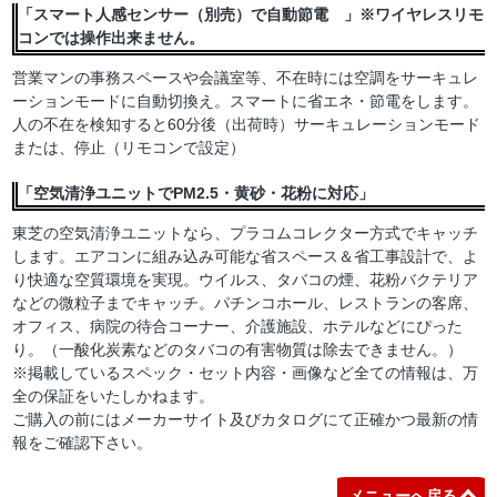
「スマート人感センサー（別売）で自動節電 」※ワイヤレスリモ
コンでは操作出来ません。
営業マンの事務スペースや会議室等、不在時には空調をサーキュレ
ーションモードに自動切換え。スマートに省エネ・節電をします。
人の不在を検知すると60分後（出荷時）サーキュレーションモード
または、停止（リモコンで設定）
「空気清浄ユニットでPM2.5・黄砂・花粉に対応」
東芝の空気清浄ユニットなら、プラコムコレクター方式でキャッチ
します。エアコンに組み込み可能な省スペース＆省工事設計で、よ
り快適な空質環境を実現。ウイルス、タバコの煙、花粉バクテリア
などの微粒子までキャッチ。パチンコホール、レストランの客席、
オフィス、病院の待合コーナー、介護施設、ホテルなどにぴった
り。（一酸化炭素などのタバコの有害物質は除去できません。）
※掲載しているスペック・セット内容・画像など全ての情報は、万
全の保証をいたしかねます。
ご購入の前にはメーカーサイト及びカタログにて正確かつ最新の情
報をご確認下さい。
メニューへ戻る