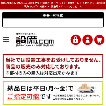
GUSA08013J1MUB-ag 日本キヤリア(旧東芝) スーパーパワーエコゴールド 天井カセット4方向 3
馬力 シングル 冷媒R32 - 業務用エアコンのセツビコム
型番一発検索