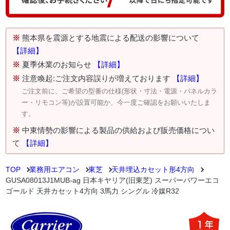
※
熊本県を震源とする地震による配送の影響について
【詳細】
※
夏季休業のお知らせ
【詳細】
※
注意喚起:ご注文内容誤りが増えております
【詳細】
ご注文前に、ご希望の型番の仕様(形状・寸法・電源・パネルカラ
ー・リモコン等)が設置可能か、今一度ご確認をお願いいたしま
す。
※
中東情勢の影響による製品の供給および販売価格につい
て
【詳細】
TOP
業務用エアコン
東芝
天井埋込カセット形4方向
GUSA08013J1MUB-ag 日本キヤリア(旧東芝) スーパーパワーエコ
ゴールド 天井カセット4方向 3馬力 シングル 冷媒R32