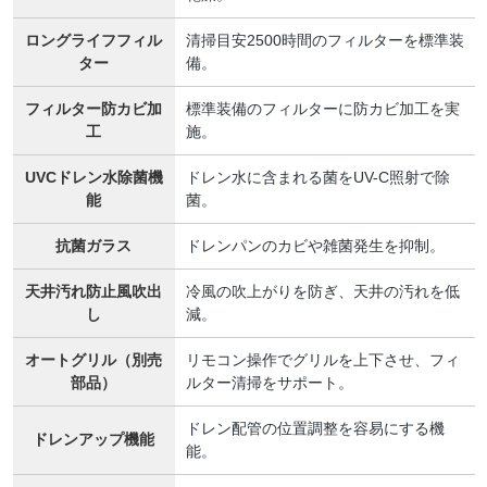
ロングライフフィル
清掃目安2500時間のフィルターを標準装
ター
備。
フィルター防カビ加
標準装備のフィルターに防カビ加工を実
工
施。
UVCドレン水除菌機
ドレン水に含まれる菌をUV-C照射で除
能
菌。
抗菌ガラス
ドレンパンのカビや雑菌発生を抑制。
天井汚れ防止風吹出
冷風の吹上がりを防ぎ、天井の汚れを低
し
減。
オートグリル（別売
リモコン操作でグリルを上下させ、フィ
部品）
ルター清掃をサポート。
ドレン配管の位置調整を容易にする機
ドレンアップ機能
能。