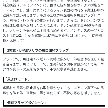
熱交換器（アルミフィン）に、優れた親水性を持つアクア樹脂をコ
ーティングし、油・汚れ等によるフィン表面の汚れを冷房運転中の
結露水で洗い流します。冷房停止後の乾燥運転を風量アップしつ
つ、同時にドレン汚れの排水も行います。さらに、ドレンポンプに
継続運転機能を追加したことにより、ドレン残留水量を50％半減
し、クリーンを保ち省エネ性能も続きます。メンテナスの手間とコ
ストは約1/2、しかも電気代は従来以下を実現しました。（従来機
種と比較して）
「2枚翼・L字形状リブの独自開発フラップ」
フラップで、風は遠くへ近くへ同時に広がり、部屋全体を優しく包
み込みます。風よけモードで、別売部品をお取付頂かなくても、エ
アコン真下への風落ちを防ぎ、不快な寒さを感じません。
「風よけモード」
遮風材や風落ち防止具をお取付頂かなくても、エアコン真下への風
落ちを防ぐ為、直接体に風が当たらず、不快な寒さを感じません。
「個別フラップポジション」