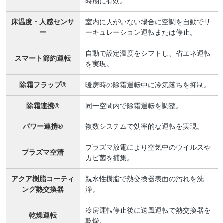
時期に有効。
床温度・人感センサ
室内に人がいない場合に空調を自動でサ
ー
ーキュレーション運転または停止。
自動で設定温度をシフトし、省エネ運転
スマート節約運転
を実現。
除霜フラップ®
暖房時の除霜運転中に冷気落ちを抑制。
除霜連携®
同一空間内で除霜運転を調整。
パワー連携®
複数システムで効率的な運転を実現。
プラズマ放電により空気中のウイルスや
プラズマ空清
カビ菌を捕集。
アクア樹脂コーティ
親水性樹脂で熱交換器表面の汚れを洗
ング熱交換器
浄。
冷房運転停止後に送風運転で熱交換器を
乾燥運転
乾燥。