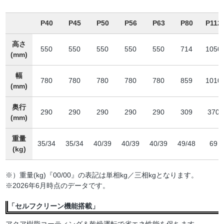
P40
P45
P50
P56
P63
P80
P112
高さ
550
550
550
550
550
714
1050
(mm)
幅
780
780
780
780
780
859
1010
(mm)
奥行
290
290
290
290
290
309
370
(mm)
重量
35/34
35/34
40/39
40/39
40/39
49/48
69
(kg)
※）重量(kg)『00/00』の表記は単相kg／三相kgとなります。
※2026年6月時点のデータです。
「セルフクリーン機能搭載」
アクア樹脂コーティング＆乾燥運転で省エネ性能を保ちます。