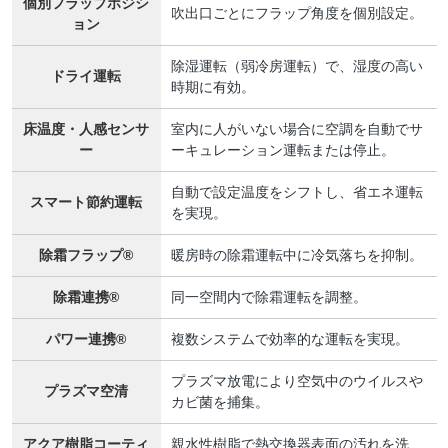
個別フラップポジシ
吹出口ごとにフラップ角度を個別設定。
ョン
除湿運転（弱冷房運転）で、湿度の高い
ドライ運転
時期に有効。
床温度・人感センサ
室内に人がいない場合に空調を自動でサ
ー
ーキュレーション運転または停止。
自動で設定温度をシフトし、省エネ運転
スマート節約運転
を実現。
除霜フラップ®
暖房時の除霜運転中に冷気落ちを抑制。
除霜連携®
同一空間内で除霜運転を調整。
パワー連携®
複数システムで効率的な運転を実現。
プラズマ放電により空気中のウイルスや
プラズマ空清
カビ菌を捕集。
アクア樹脂コーティ
親水性樹脂で熱交換器表面の汚れを洗