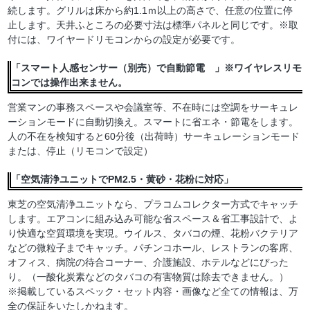
続します。グリルは床から約1.1ｍ以上の高さで、任意の位置に停
止します。天井ふところの必要寸法は標準パネルと同じです。※取
付には、ワイヤードリモコンからの設定が必要です。
「スマート人感センサー（別売）で自動節電 」※ワイヤレスリモ
コンでは操作出来ません。
営業マンの事務スペースや会議室等、不在時には空調をサーキュレ
ーションモードに自動切換え。スマートに省エネ・節電をします。
人の不在を検知すると60分後（出荷時）サーキュレーションモード
または、停止（リモコンで設定）
「空気清浄ユニットでPM2.5・黄砂・花粉に対応」
東芝の空気清浄ユニットなら、プラコムコレクター方式でキャッチ
します。エアコンに組み込み可能な省スペース＆省工事設計で、よ
り快適な空質環境を実現。ウイルス、タバコの煙、花粉バクテリア
などの微粒子までキャッチ。パチンコホール、レストランの客席、
オフィス、病院の待合コーナー、介護施設、ホテルなどにぴった
り。（一酸化炭素などのタバコの有害物質は除去できません。）
※掲載しているスペック・セット内容・画像など全ての情報は、万
全の保証をいたしかねます。