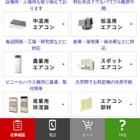
設備用・工場用も取り揃えてお
対応氷点下でもパワフル暖房可
ります
能
食品関係・工場・研究室などに
倉庫・保管庫・保冷庫などに対
対応
応
ビニールハウス栽培に最適、取
大空間でも特定物の冷房可能
付簡単
業務用のパワフルな除湿機
ワイドパネル・風向きガイド等
在庫確認
電話
カート
FAQ