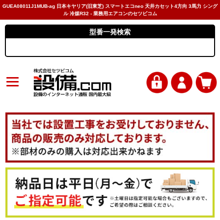
GUEA08011J1MUB-ag 日本キヤリア(旧東芝) スマートエコneo 天井カセット4方向 3馬力 シング
ル 冷媒R32 - 業務用エアコンのセツビコム
型番一発検索