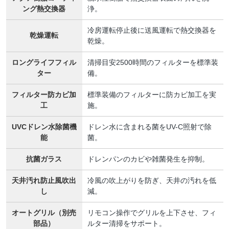
ング熱交換器
浄。
冷房運転停止後に送風運転で熱交換器を
乾燥運転
乾燥。
ロングライフフィル
清掃目安2500時間のフィルターを標準装
ター
備。
フィルター防カビ加
標準装備のフィルターに防カビ加工を実
工
施。
UVCドレン水除菌機
ドレン水に含まれる菌をUV-C照射で除
能
菌。
抗菌ガラス
ドレンパンのカビや雑菌発生を抑制。
天井汚れ防止風吹出
冷風の吹上がりを防ぎ、天井の汚れを低
し
減。
オートグリル（別売
リモコン操作でグリルを上下させ、フィ
部品）
ルター清掃をサポート。