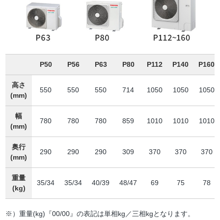
P50
P56
P63
P80
P112
P140
P160
高さ
550
550
550
714
1050
1050
1050
(mm)
幅
780
780
780
859
1010
1010
1010
(mm)
奥行
290
290
290
309
370
370
370
(mm)
重量
35/34
35/34
40/39
48/47
69
75
78
(kg)
※）重量(kg)『00/00』の表記は単相kg／三相kgとなります。