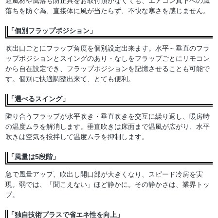
遮風材や風落ち防止具をお取付頂かなくても、エアコン真下への風
落ちを防ぐ為、直接体に風が当たらず、不快な寒さを感じません。
「個別フラップポジション」
吹出口ごとにフラップ角度を個別設定出来ます。水平～垂直のフラ
ップポジションとスイングのあり・なしをフラップごとにリモコン
から自在設定でき、フラップポジションを記憶させることも可能で
す。個別に快適調整出来て、とても便利。
「選べるスイング」
隣り合うフラップが水平吹き・垂直吹きを交互に繰り返し、暖房時
の温度ムラを解消します。垂直吹きは床面まで温風が広がり、水平
吹きは空気を撹拌して温度ムラを抑制します。
「風量は5段階」
急で風量アップ、吹出し開口部が大きくなり、スピード冷房を実
現。弱では、「聞こえない」ほど静かに。その静かさは、業界トッ
プ。
「独自技術プラスで省エネ性を向上」