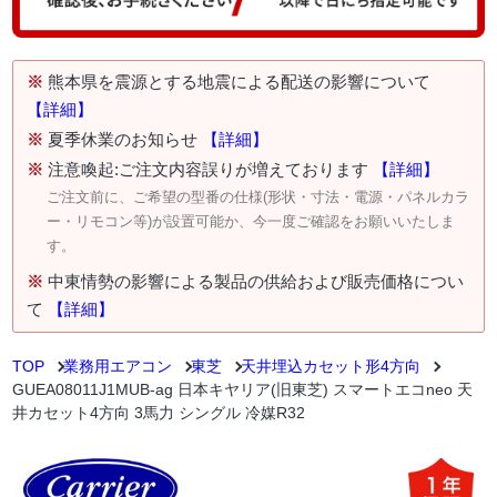
※
熊本県を震源とする地震による配送の影響について
【詳細】
※
夏季休業のお知らせ
【詳細】
※
注意喚起:ご注文内容誤りが増えております
【詳細】
ご注文前に、ご希望の型番の仕様(形状・寸法・電源・パネルカラ
ー・リモコン等)が設置可能か、今一度ご確認をお願いいたしま
す。
※
中東情勢の影響による製品の供給および販売価格につい
て
【詳細】
TOP
業務用エアコン
東芝
天井埋込カセット形4方向
GUEA08011J1MUB-ag 日本キヤリア(旧東芝) スマートエコneo 天
井カセット4方向 3馬力 シングル 冷媒R32