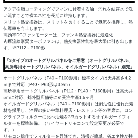
アクア樹脂コーティングでフィンに付着する油・汚れを結露水で洗
い流すことで省エネ性を長期に維持します。
スリット熱交換器は、スリットを長くすることで気流を撹拌し、熱
伝導率を向上します。
高効率DCファンモーターは、ファン＆熱交換器に最適化
肉厚流線形翼ターボファンは、熱交換器性能を最大限に引き出しま
す。※P112～P160形
「3タイプのオートグリルパネルをご用意（オートグリルパネル、
高所専用オートグリルパネル、オイルガードグリルパネル）別売」
オートグリルパネル（P40～P160形用）標準タイプは天井高さ4.2
ｍまで対応（P40～P63形は3.9ｍ）
高所専用オートグリルパネル（P112・P140・P160形用）は高天井
5ｍに対応、郊外型店舗等に※受注生産1.5ヶ月
オイルガードグリルパネル（P40～P160形用）は耐油性に優れた素
材を採用し、油煙の多い中華料理店・レストラン等の客席に。ロン
グライフフィルターに比べ油煙を2/3カットするオイルガードフィ
ルターを標準装備。（ワイヤードリモコンで設定変更が必要で
す。）
リモコン操作でフィルターを昇降でき、清掃が簡単。省エネ性が持