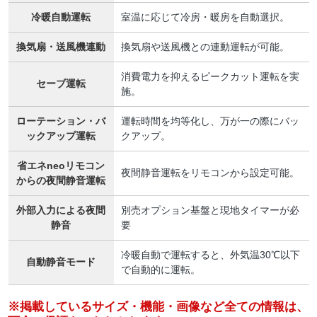
冷暖自動運転
室温に応じて冷房・暖房を自動選択。
換気扇・送風機連動
換気扇や送風機との連動運転が可能。
消費電力を抑えるピークカット運転を実
セーブ運転
施。
ローテーション・バ
運転時間を均等化し、万が一の際にバッ
ックアップ運転
クアップ。
省エネneoリモコン
夜間静音運転をリモコンから設定可能。
からの夜間静音運転
外部入力による夜間
別売オプション基盤と現地タイマーが必
静音
要
冷暖自動で運転すると、外気温30℃以下
自動静音モード
で自動的に運転。
※掲載しているサイズ・機能・画像など全ての情報は、