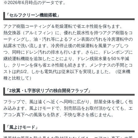
※2026年6月時点のデータです。
「セルフクリーン機能搭載」
アクア樹脂コーティング＆乾燥運転で省エネ性能を保ちます。
熱交換器（アルミフィン）に、優れた親水性を持つアクア樹脂をコ
ーティングし、油・汚れ等によるフィン表面の汚れを冷房運転中の
結露水で洗い流します。冷房停止後の乾燥運転を風量アップしつ
つ、同時にドレン汚れの排水も行います。さらに、ドレンポンプに
継続運転機能を追加したことにより、ドレン残留水量を50％半減
し、クリーンを保ち省エネ性能も続きます。メンテナスの手間とコ
ストは約1/2、しかも電気代は従来以下を実現しました。（従来機
種と比較して）
「2枚翼・L字形状リブの独自開発フラップ」
フラップで、風は遠くへ近くへ同時に広がり、部屋全体を優しく包
み込みます。風よけモードで、別売部品をお取付頂かなくても、エ
アコン真下への風落ちを防ぎ、不快な寒さを感じません。
「風よけモード」