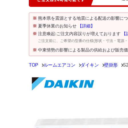
※
熊本県を震源とする地震による配送の影響に
※
夏季休業のお知らせ
【詳細】
※
注意喚起:ご注文内容誤りが増えております
【
ご注文前に、ご希望の型番の仕様(形状・寸法・電源
※
中東情勢の影響による製品の供給および販売
TOP
ルームエアコン
ダイキン
壁掛形
S