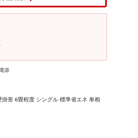
。
内電源
壁掛形 6畳程度 シングル 標準省エネ 単相