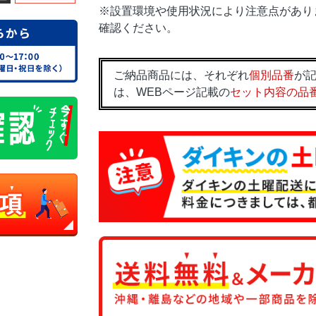
※設置環境や使用状況により注意点があり
確認ください。
ご納品商品には、それぞれ
個別品番
が記
は、WEBページ記載の
セット内容の品