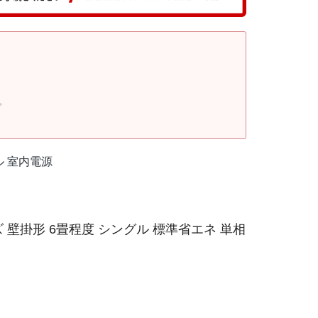
。
グル 室内電源
 壁掛形 6畳程度 シングル 標準省エネ 単相