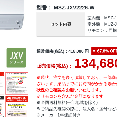
型番：
MSZ-JXV2226-W
室内機：MSZ-JXV
セット内容
室外機：MUZ-JXV
リモコン：同梱リ
▼
67.8%
OF
通常価格(税込)：
418,000
円
134,68
販売価格(税込)：
※現状、注文を多く頂戴しており、一部商
ざいます。納品までにお時間がかかる場合
状況のご確認をお願いいたします。
※リモコンを含んだ金額になります
※全国送料無料(一部地域を除く)
※ご納品先確認の際に、法人名・屋号など
※メーカー1年保証付き