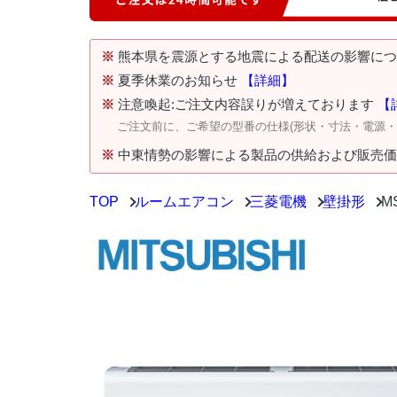
※
熊本県を震源とする地震による配送の影響に
※
夏季休業のお知らせ
【詳細】
※
注意喚起:ご注文内容誤りが増えております
【
ご注文前に、ご希望の型番の仕様(形状・寸法・電源
※
中東情勢の影響による製品の供給および販売
TOP
ルームエアコン
三菱電機
壁掛形
M