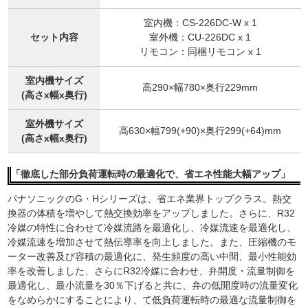
室内機：CS-226DC-W x 1
セット内容
室外機：CU-226DC x 1
リモコン：同梱リモコン x 1
室内機サイズ
高290×幅780×奥行229mm
(高さx幅x奥行)
室外機サイズ
高630×幅799(+90)×奥行299(+64)mm
(高さx幅x奥行)
「徹底した部分負荷運転時の最適化で、省エネ性能大幅アップ」
パナソニックのG・Hシリーズは、省エネ業界トップクラス。熱交
換器の体積を増やして熱交換効率をアップしました。さらに、R32
冷媒の特性に合わせて冷媒流路を最適化し、冷媒流速を最適化し、
冷媒流速を増加させて熱伝導率を向上しました。また、圧縮機のモ
ーター改善及び容積の最適化に、発生頻度の高い中間、最小性能効
率を改善しました、さらにR32冷媒に合わせ、弁開度・流量制御を
最適化し、最小流量を30％下げると共に、弁の低開度時の流量変化
をなめらかにすることにより、て低負荷運転時の最適な流量制御を