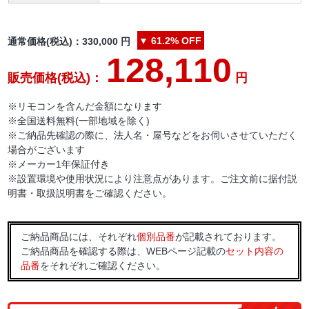
▼
61.2%
OFF
通常価格(税込)：
330,000
円
128,110
販売価格(税込)：
円
※リモコンを含んだ金額になります
※全国送料無料(一部地域を除く)
※ご納品先確認の際に、法人名・屋号などをお伺いさせていただく
場合がございます
※メーカー1年保証付き
※設置環境や使用状況により注意点があります。ご注文前に据付説
明書・取扱説明書をご確認ください。
ご納品商品には、それぞれ
個別品番
が記載されております。
ご納品商品を確認する際は、WEBページ記載の
セット内容の
品番
をそれぞれご確認ください。