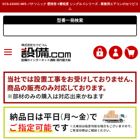
XCS-226DC-W/S パナソニック 壁掛形 6畳程度 シングル Cシリーズ - 業務用エアコンのセツビコ
ム
型番一発検索