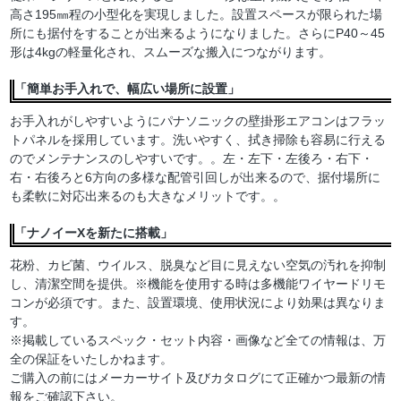
高さ195㎜程の小型化を実現しました。設置スペースが限られた場
所にも据付をすることが出来るようになりました。さらにP40～45
形は4kgの軽量化され、スムーズな搬入につながります。
「簡単お手入れで、幅広い場所に設置」
お手入れがしやすいようにパナソニックの壁掛形エアコンはフラッ
トパネルを採用しています。洗いやすく、拭き掃除も容易に行える
のでメンテナンスのしやすいです。。左・左下・左後ろ・右下・
右・右後ろと6方向の多様な配管引回しが出来るので、据付場所に
も柔軟に対応出来るのも大きなメリットです。。
「ナノイーXを新たに搭載」
花粉、カビ菌、ウイルス、脱臭など目に見えない空気の汚れを抑制
し、清潔空間を提供。※機能を使用する時は多機能ワイヤードリモ
コンが必須です。また、設置環境、使用状況により効果は異なりま
す。
※掲載しているスペック・セット内容・画像など全ての情報は、万
全の保証をいたしかねます。
ご購入の前にはメーカーサイト及びカタログにて正確かつ最新の情
報をご確認下さい。