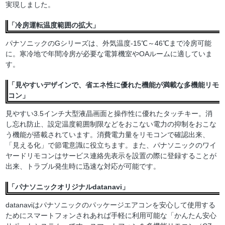
実現しました。
「冷房運転温度範囲の拡大」
パナソニックのGシリーズは、外気温度-15℃～46℃まで冷房可能
に。寒冷地で年間冷房が必要な電算機室やOAルームに適していま
す。
「見やすいデザインで、省エネ性に優れた機能が満載な多機能リモ
コン」
見やすい3.5インチ大型液晶画面と操作性に優れたタッチキー。消
し忘れ防止、設定温度範囲制限などをおこない電力の抑制をおこな
う機能が搭載されています。消費電力量をリモコンで確認出来、
「見える化」で節電意識に役立ちます。また、パナソニックのワイ
ヤードリモコンはサービス連絡先表示を設置の際に登録することが
出来、トラブル発生時に迅速な対応が可能です。
「パナソニックオリジナルdatanavi」
datanaviはパナソニックのパッケージエアコンを安心して使用する
ためにスマートフォンされあれば手軽に利用可能な「かんたん安心