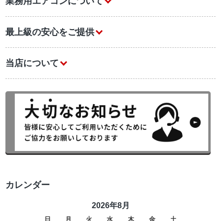
業務用エアコンについて
最上級の安心をご提供
当店について
カレンダー
2026年8月
日
月
火
水
木
金
土