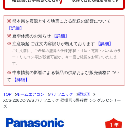
※
熊本県を震源とする地震による配送の影響について
【詳細】
※
夏季休業のお知らせ
【詳細】
※
注意喚起:ご注文内容誤りが増えております
【詳細】
ご注文前に、ご希望の型番の仕様(形状・寸法・電源・パネルカラ
ー・リモコン等)が設置可能か、今一度ご確認をお願いいたしま
す。
※
中東情勢の影響による製品の供給および販売価格につい
て
【詳細】
TOP
ルームエアコン
パナソニック
壁掛形
XCS-226DC-W/S パナソニック 壁掛形 6畳程度 シングル Cシリー
ズ