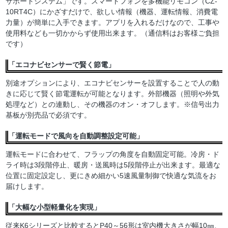
サポートシステム」です。スマートフォンを多機能リモコン（CZ-
10RT4C）にかざすだけで、欲しい情報（機器、運転情報、消費電
力量）が簡単に入手できます。アプリを入れるだけなので、工事や
使用料なども一切かからず使用出来ます。（通信料はお客様ご負担
です）
「エコナビセンサーで賢く節電」
別途オプションにより、エコナビセンサーを設置することで人の動
きに応じて賢く節電運転が可能となります。外部機器（照明や外気
処理など）との連動し、その機器のオン・オフします。※信号出力
基板が別売品で必須です。
「運転モードで風向を自動調整設定可能」
運転モードに合わせて、フラップの角度を自動固定可能。冷房・ド
ライ時は3段階停止、暖房・送風時は5段階停止が出来ます。最適な
位置に固定設定し、更にきめ細かい5速風量制御で快適な気流をお
届けします。
「大幅な小型軽量化を実現」
従来K6シリーズと比較するとP40～56形は室内機大きさが幅10㎜、