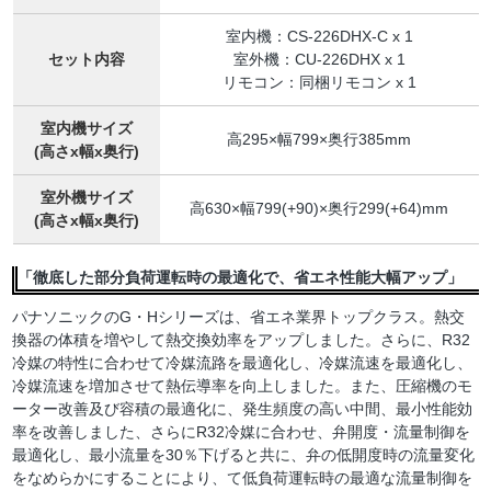
室内機：CS-226DHX-C x 1
セット内容
室外機：CU-226DHX x 1
リモコン：同梱リモコン x 1
室内機サイズ
高295×幅799×奥行385mm
(高さx幅x奥行)
室外機サイズ
高630×幅799(+90)×奥行299(+64)mm
(高さx幅x奥行)
「徹底した部分負荷運転時の最適化で、省エネ性能大幅アップ」
パナソニックのG・Hシリーズは、省エネ業界トップクラス。熱交
換器の体積を増やして熱交換効率をアップしました。さらに、R32
冷媒の特性に合わせて冷媒流路を最適化し、冷媒流速を最適化し、
冷媒流速を増加させて熱伝導率を向上しました。また、圧縮機のモ
ーター改善及び容積の最適化に、発生頻度の高い中間、最小性能効
率を改善しました、さらにR32冷媒に合わせ、弁開度・流量制御を
最適化し、最小流量を30％下げると共に、弁の低開度時の流量変化
をなめらかにすることにより、て低負荷運転時の最適な流量制御を