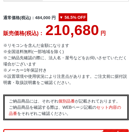
▼
56.5%
OFF
通常価格(税込)：
484,000
円
210,680
販売価格(税込)：
円
※リモコンを含んだ金額になります
※全国送料無料(一部地域を除く)
※ご納品先確認の際に、法人名・屋号などをお伺いさせていただく
場合がございます
※メーカー1年保証付き
※設置環境や使用状況により注意点があります。ご注文前に据付説
明書・取扱説明書をご確認ください。
ご納品商品には、それぞれ
個別品番
が記載されております。
ご納品商品を確認する際は、WEBページ記載の
セット内容の
品番
をそれぞれご確認ください。