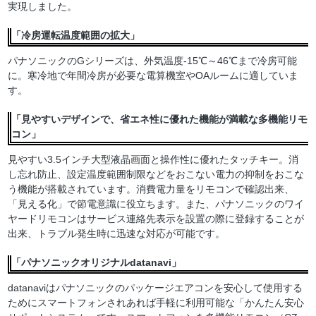
実現しました。
「冷房運転温度範囲の拡大」
パナソニックのGシリーズは、外気温度-15℃～46℃まで冷房可能
に。寒冷地で年間冷房が必要な電算機室やOAルームに適していま
す。
「見やすいデザインで、省エネ性に優れた機能が満載な多機能リモ
コン」
見やすい3.5インチ大型液晶画面と操作性に優れたタッチキー。消
し忘れ防止、設定温度範囲制限などをおこない電力の抑制をおこな
う機能が搭載されています。消費電力量をリモコンで確認出来、
「見える化」で節電意識に役立ちます。また、パナソニックのワイ
ヤードリモコンはサービス連絡先表示を設置の際に登録することが
出来、トラブル発生時に迅速な対応が可能です。
「パナソニックオリジナルdatanavi」
datanaviはパナソニックのパッケージエアコンを安心して使用する
ためにスマートフォンされあれば手軽に利用可能な「かんたん安心