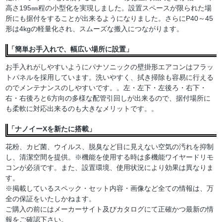
高さ195㎜程の小型化を実現しました。設置スペースが限られた場
所にも据付をすることが出来るようになりました。さらにP40～45
形は4kgの軽量化され、スムーズな搬入につながります。
「簡単お手入れで、幅広い場所に設置」
お手入れがしやすいようにパナソニックの壁掛形エアコンはフラッ
トパネルを採用しています。洗いやすく、拭き掃除も容易に行える
のでメンテナンスのしやすいです。。左・左下・左後ろ・右下・
右・右後ろと6方向の多様な配管引回しが出来るので、据付場所に
も柔軟に対応出来るのも大きなメリットです。。
「ナノイーXを新たに搭載」
花粉、カビ菌、ウイルス、脱臭など目に見えない空気の汚れを抑制
し、清潔空間を提供。※機能を使用する時は多機能ワイヤードリモ
コンが必須です。また、設置環境、使用状況により効果は異なりま
す。
※掲載しているスペック・セット内容・画像など全ての情報は、万
全の保証をいたしかねます。
ご購入の前にはメーカーサイト及びカタログにて正確かつ最新の情
報をご確認下さい。