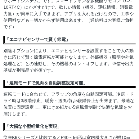
サポートシステム」です。スマートフォンを多機能リモコン（CZ-
10RT4C）にかざすだけで、欲しい情報（機器、運転情報、消費電
力量）が簡単に入手できます。アプリを入れるだけなので、工事や
使用料なども一切かからず使用出来ます。（通信料はお客様ご負担
です）
「エコナビセンサーで賢く節電」
別途オプションにより、エコナビセンサーを設置することで人の動
きに応じて賢く節電運転が可能となります。外部機器（照明や外気
処理など）との連動し、その機器のオン・オフします。※信号出力
基板が別売品で必須です。
「運転モードで風向を自動調整設定可能」
運転モードに合わせて、フラップの角度を自動固定可能。冷房・ド
ライ時は3段階停止、暖房・送風時は5段階停止が出来ます。最適な
位置に固定設定し、更にきめ細かい5速風量制御で快適な気流をお
届けします。
「大幅な小型軽量化を実現」
従来K6シリーズと比較するとP40～56形は室内機大きさが幅10㎜、