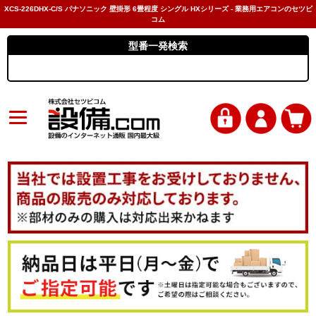
XCS-226DHX-C/S パナソニック 壁掛形 6畳程度 シングル HXシリーズ - 業務用エアコンのセツビ
コム
型番一発検索