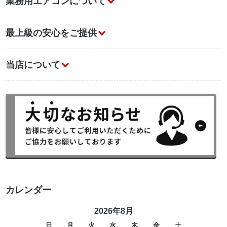
業務用エアコンについて
最上級の安心をご提供
当店について
カレンダー
2026年8月
日
月
火
水
木
金
土