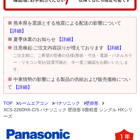
※
熊本県を震源とする地震による配送の影響について
【詳細】
※
夏季休業のお知らせ
【詳細】
※
注意喚起:ご注文内容誤りが増えております
【詳細】
ご注文前に、ご希望の型番の仕様(形状・寸法・電源・パネルカラ
ー・リモコン等)が設置可能か、今一度ご確認をお願いいたしま
す。
※
中東情勢の影響による製品の供給および販売価格につい
て
【詳細】
TOP
ルームエアコン
パナソニック
壁掛形
XCS-226DHX-C/S パナソニック 壁掛形 6畳程度 シングル HXシリ
ーズ