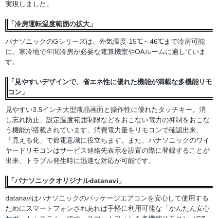
実現しました。
「冷房運転温度範囲の拡大」
パナソニックのGシリーズは、外気温度-15℃～46℃まで冷房可能
に。寒冷地で年間冷房が必要な電算機室やOAルームに適していま
す。
「見やすいデザインで、省エネ性に優れた機能が満載な多機能リモ
コン」
見やすい3.5インチ大型液晶画面と操作性に優れたタッチキー。消
し忘れ防止、設定温度範囲制限などをおこない電力の抑制をおこな
う機能が搭載されています。消費電力量をリモコンで確認出来、
「見える化」で節電意識に役立ちます。また、パナソニックのワイ
ヤードリモコンはサービス連絡先表示を設置の際に登録することが
出来、トラブル発生時に迅速な対応が可能です。
「パナソニックオリジナルdatanavi」
datanaviはパナソニックのパッケージエアコンを安心して使用する
ためにスマートフォンされあれば手軽に利用可能な「かんたん安心