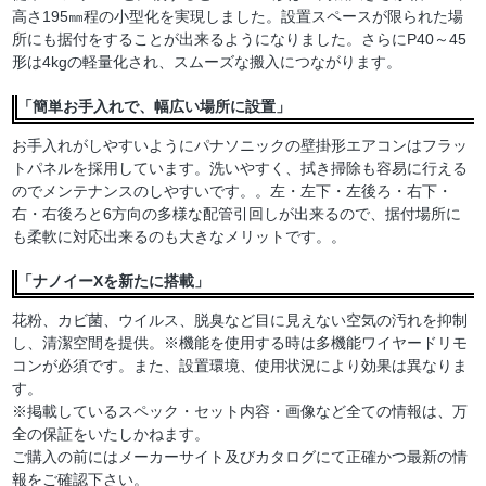
高さ195㎜程の小型化を実現しました。設置スペースが限られた場
所にも据付をすることが出来るようになりました。さらにP40～45
形は4kgの軽量化され、スムーズな搬入につながります。
「簡単お手入れで、幅広い場所に設置」
お手入れがしやすいようにパナソニックの壁掛形エアコンはフラッ
トパネルを採用しています。洗いやすく、拭き掃除も容易に行える
のでメンテナンスのしやすいです。。左・左下・左後ろ・右下・
右・右後ろと6方向の多様な配管引回しが出来るので、据付場所に
も柔軟に対応出来るのも大きなメリットです。。
「ナノイーXを新たに搭載」
花粉、カビ菌、ウイルス、脱臭など目に見えない空気の汚れを抑制
し、清潔空間を提供。※機能を使用する時は多機能ワイヤードリモ
コンが必須です。また、設置環境、使用状況により効果は異なりま
す。
※掲載しているスペック・セット内容・画像など全ての情報は、万
全の保証をいたしかねます。
ご購入の前にはメーカーサイト及びカタログにて正確かつ最新の情
報をご確認下さい。