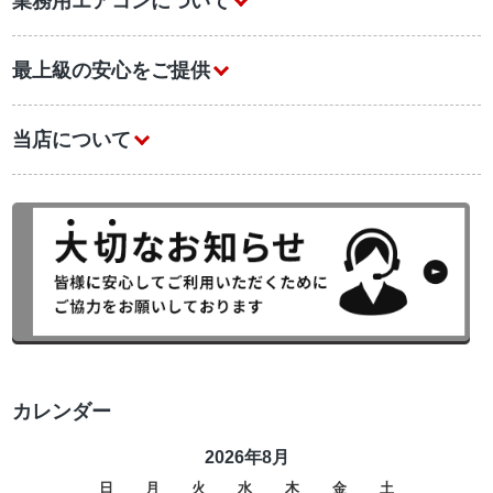
業務用エアコンについて
最上級の安心をご提供
当店について
カレンダー
2026年8月
日
月
火
水
木
金
土