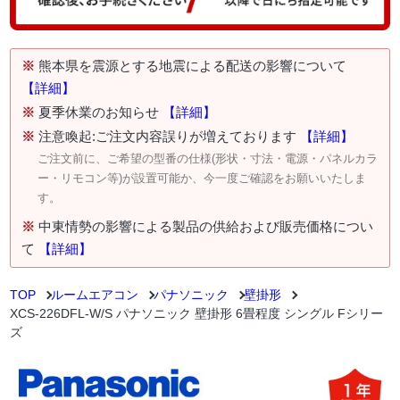
※
熊本県を震源とする地震による配送の影響について
【詳細】
※
夏季休業のお知らせ
【詳細】
※
注意喚起:ご注文内容誤りが増えております
【詳細】
ご注文前に、ご希望の型番の仕様(形状・寸法・電源・パネルカラ
ー・リモコン等)が設置可能か、今一度ご確認をお願いいたしま
す。
※
中東情勢の影響による製品の供給および販売価格につい
て
【詳細】
TOP
ルームエアコン
パナソニック
壁掛形
XCS-226DFL-W/S パナソニック 壁掛形 6畳程度 シングル Fシリー
ズ