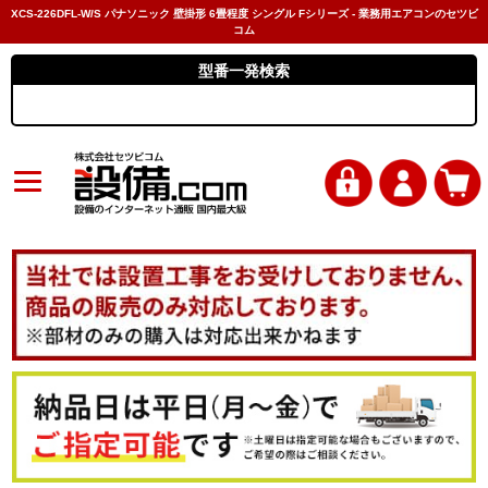
XCS-226DFL-W/S パナソニック 壁掛形 6畳程度 シングル Fシリーズ - 業務用エアコンのセツビ
コム
型番一発検索