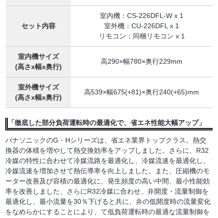
室内機：CS-226DFL-W x 1
セット内容
室外機：CU-226DFL x 1
リモコン：同梱リモコン x 1
室内機サイズ
高290×幅780×奥行229mm
(高さx幅x奥行)
室外機サイズ
高539×幅675(+81)×奥行240(+65)mm
(高さx幅x奥行)
「徹底した部分負荷運転時の最適化で、省エネ性能大幅アップ」
パナソニックのG・Hシリーズは、省エネ業界トップクラス。熱交
換器の体積を増やして熱交換効率をアップしました。さらに、R32
冷媒の特性に合わせて冷媒流路を最適化し、冷媒流速を最適化し、
冷媒流速を増加させて熱伝導率を向上しました。また、圧縮機のモ
ーター改善及び容積の最適化に、発生頻度の高い中間、最小性能効
率を改善しました、さらにR32冷媒に合わせ、弁開度・流量制御を
最適化し、最小流量を30％下げると共に、弁の低開度時の流量変化
をなめらかにすることにより、て低負荷運転時の最適な流量制御を