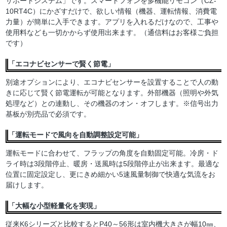
サポートシステム」です。スマートフォンを多機能リモコン（CZ-
10RT4C）にかざすだけで、欲しい情報（機器、運転情報、消費電
力量）が簡単に入手できます。アプリを入れるだけなので、工事や
使用料なども一切かからず使用出来ます。（通信料はお客様ご負担
です）
「エコナビセンサーで賢く節電」
別途オプションにより、エコナビセンサーを設置することで人の動
きに応じて賢く節電運転が可能となります。外部機器（照明や外気
処理など）との連動し、その機器のオン・オフします。※信号出力
基板が別売品で必須です。
「運転モードで風向を自動調整設定可能」
運転モードに合わせて、フラップの角度を自動固定可能。冷房・ド
ライ時は3段階停止、暖房・送風時は5段階停止が出来ます。最適な
位置に固定設定し、更にきめ細かい5速風量制御で快適な気流をお
届けします。
「大幅な小型軽量化を実現」
従来K6シリーズと比較するとP40～56形は室内機大きさが幅10㎜、