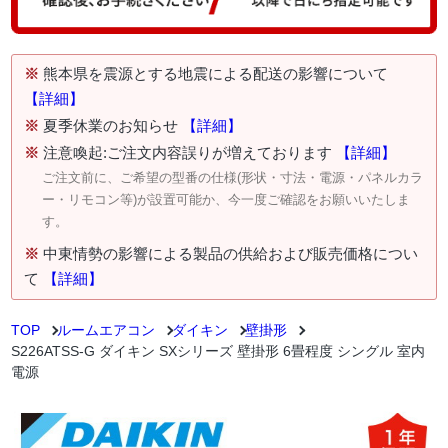
※
熊本県を震源とする地震による配送の影響について
【詳細】
※
夏季休業のお知らせ
【詳細】
※
注意喚起:ご注文内容誤りが増えております
【詳細】
ご注文前に、ご希望の型番の仕様(形状・寸法・電源・パネルカラ
ー・リモコン等)が設置可能か、今一度ご確認をお願いいたしま
す。
※
中東情勢の影響による製品の供給および販売価格につい
て
【詳細】
TOP
ルームエアコン
ダイキン
壁掛形
S226ATSS-G ダイキン SXシリーズ 壁掛形 6畳程度 シングル 室内
電源