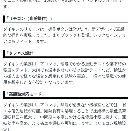
マニュアル節電では、13段階できめ細かいデマンド設定が可能で
す。
「リモコン（直感操作）」
ダイキンのリモコンは、操作ボタンは5つだけ。新デザインで直感
的な操作を実現しました。またブラックも登場。シックなインテリ
アにもフィットします。
「タフネス設計」
ダイキンの業務用エアコンは、輸送でかかる振動テストや落下時の
強度をテスト、大雨でも浸水させない防水設計テストなど、輸送か
ら搬入まで様々な場合を想定した試験を実施し、様々な環境での使
用を想定した安心設計となっています。
「高顕熱対応モード」
ダイキンの業務用エアコンは、除湿が必要ない機械室などでは、省
エネ優先運転が可能。顕熱負荷を処理することで圧縮機の最低負荷
運転範囲を拡大し、中間期～冬期における発停最小限に抑えて、運
転効率を高め、より省エネ運転を可能にします。（リモコン現地設
定）