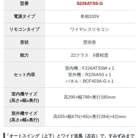
型番
S226ATSS-G
電源タイプ
単相100V
リモコンタイプ
ワイヤレスリモコン
形状
壁掛形
能力
22クラス 6畳程度
室内機：F226ATSSW x 1
セット内容
室外機：R226ASS x 1
パネル：BCF403A-G x 1
室内機サイズ
高295×幅798×奥行185mm
(高さx幅x奥行)
室外機サイズ
高555×幅675(+65)×奥行284(+42)mm
(高さx幅x奥行)
「オートスイング（上下）とワイド送風（左右）で、すみずみまで