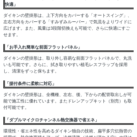
快適」
ダイキンの壁掛形は、上下方向をカバーする「オートスイング」、
左右方向をカバーする「すみずみルーバー」で気流をよりワイドに
広げます。また、風量は3段階切換えも可能で、さらに快適にすご
せます。
「お手入れ簡単な前面フラットパネル」
ダイキンの壁掛形は、取り外し容易な前面フラットパネルで、丸洗
いも可能です。さらに、拭き取りやすい植毛レスフラップを採用
し、清潔をずっと保ちます。
「据付条件に柔軟に対応」
ダイキンの壁掛形は、全機種、左右、後、下からの配管取出しが可
能で施工性に優れています。またドレンアップキット（別売）も取
付可能です。
「ダブルマイクロチャンネル熱交換器で省エネ」
環境性・省エネ性を高めるダイキン独自の技術、扁平多穴伝熱管の