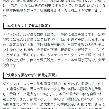
採用で、熱交換面積をアップ。冷媒流路（冷媒が流れる穴）の径は
1mm未満、さらに伝熱管の扁平にすることで、空気の流れがよくな
り熱交換効率もアップ。従来機種よりさらに省エネを実現しまし
た。
「ムダをなくして省エネ設定」
ダイキンは、設定温度自動復帰で、一時的に温度を変えても一定時
間後には元の設定温度に自動で戻り、効かせ過ぎを防止します。ま
た、設定温度の上限・下限制限が可能で、不特定多数の人がリモコ
ンを操作できる場合、冷房時の下限、暖房時の上限設定をしておく
ことができ、安心です。他にもスケジュールタイマー搭載で、状況
に合わせた運転、停止や温度設定スケジュール管理が可能で、大変
便利です。
「快適さを損なわずに節電を実現」
ダイキンは、スマート学習節電搭載で、使うたびに学習して、かし
こく節電が可能。過去の運転データを元に本日の消費電力を予測
し、予測ピーク電力を100%として、本日の最大出力値を自動で決
定します。また、節電スケジュールでは、曜日ごとに4パターンの
時間帯別でデマンド率（最大出力）の手動設定が可能です。さらに