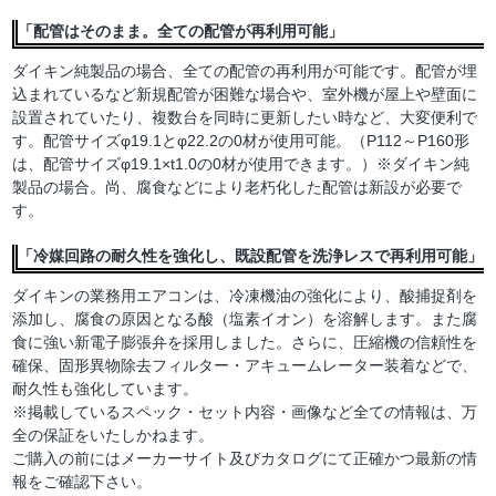
「配管はそのまま。全ての配管が再利用可能」
ダイキン純製品の場合、全ての配管の再利用が可能です。配管が埋
込まれているなど新規配管が困難な場合や、室外機が屋上や壁面に
設置されていたり、複数台を同時に更新したい時など、大変便利で
す。配管サイズφ19.1とφ22.2の0材が使用可能。（P112～P160形
は、配管サイズφ19.1×t1.0の0材が使用できます。）※ダイキン純
製品の場合。尚、腐食などにより老朽化した配管は新設が必要で
す。
「冷媒回路の耐久性を強化し、既設配管を洗浄レスで再利用可能」
ダイキンの業務用エアコンは、冷凍機油の強化により、酸捕捉剤を
添加し、腐食の原因となる酸（塩素イオン）を溶解します。また腐
食に強い新電子膨張弁を採用しました。さらに、圧縮機の信頼性を
確保、固形異物除去フィルター・アキュームレーター装着などで、
耐久性も強化しています。
※掲載しているスペック・セット内容・画像など全ての情報は、万
全の保証をいたしかねます。
ご購入の前にはメーカーサイト及びカタログにて正確かつ最新の情
報をご確認下さい。