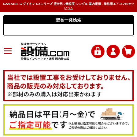
S226ATSS-G ダイキン SXシリーズ 壁掛形 6畳程度 シングル 室内電源 - 業務用エアコンのセツ
ビコム
型番一発検索