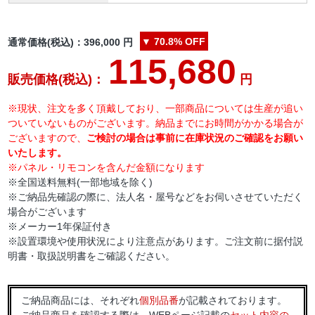
▼
70.8%
OFF
通常価格(税込)：
396,000
円
115,680
販売価格(税込)：
円
※現状、注文を多く頂戴しており、一部商品については生産が追い
ついていないものがございます。納品までにお時間がかかる場合が
ございますので、
ご検討の場合は事前に在庫状況のご確認をお願い
いたします。
※パネル・リモコンを含んだ金額になります
※全国送料無料(一部地域を除く)
※ご納品先確認の際に、法人名・屋号などをお伺いさせていただく
場合がございます
※メーカー1年保証付き
※設置環境や使用状況により注意点があります。ご注文前に据付説
明書・取扱説明書をご確認ください。
ご納品商品には、それぞれ
個別品番
が記載されております。