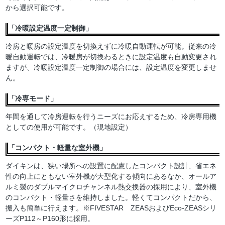
から選択可能です。
「冷暖設定温度一定制御」
冷房と暖房の設定温度を切換えずに冷暖自動運転が可能。従来の冷
暖自動運転では、冷暖房が切換わるときに設定温度も自動変更され
ますが、冷暖設定温度一定制御の場合には、設定温度を変更しませ
ん。
「冷専モード」
年間を通して冷房運転を行うニーズにお応えするため、冷房専用機
としての使用が可能です。（現地設定）
「コンパクト・軽量な室外機」
ダイキンは、狭い場所への設置に配慮したコンパクト設計、省エネ
性の向上にともない室外機が大型化する傾向にあるなか、オールア
ルミ製のダブルマイクロチャンネル熱交換器の採用により、室外機
のコンパクト・軽量さを維持しました。軽くてコンパクトだから、
搬入も簡単に行えます。※FIVESTAR ZEASおよびEco-ZEASシリ
ーズP112～P160形に採用。