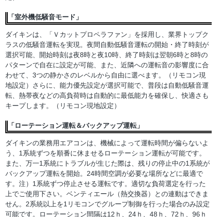
「室外機低騒音モード」
ダイキンは、「Ｖカットプロペラファン」を採用し、業界トップク
ラスの低騒音運転を実現。夜間自動低騒音運転の開始・終了時刻が
選択可能、開始時刻は夜8時と夜10時、終了時刻は翌朝6時と8時の
パターンで自在に設定が可能、また、近隣への運転音の影響度に合
わせて、3つの静かさのレベルから自由に選べます。（リモコン現
地設定）さらに、能力優先設定が選択可能で、普段は自動低騒音運
転、熱帯夜などの高負荷時は自動的に最低能力を確保し、快適さも
キープします。（リモコン現地設定）
「ローテーション運転＆バックアップ運転」
ダイキンの業務用エアコンは、機械によって運転時間が偏らないよ
う、1系統ずつを順番に休ませるローテーション運転が可能です。
また、万一1系統にトラブルが生じた際は、残りの停止中の1系統が
バックアップ運転を開始。24時間空調が必要な場所などに最適で
す。注）1系統ずつ停止させる運転です。適切な負荷選定を行った
上でご使用下さい。ベンティエール（熱交換器）との連動はできま
せん。2系統以上を1リモコンでグループ制御を行った場合のみ設定
可能です。ローテーション間隔は12ｈ、24ｈ、48ｈ、72ｈ、96ｈ