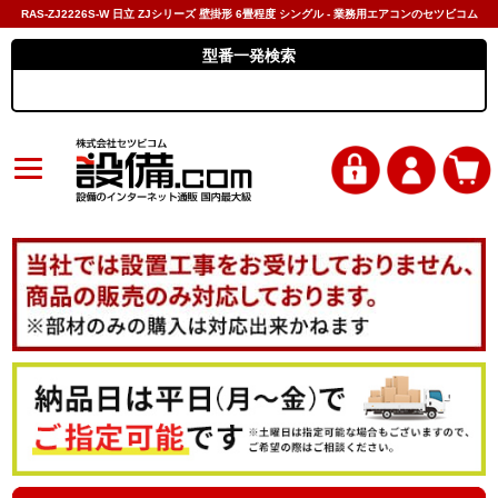
RAS-ZJ2226S-W 日立 ZJシリーズ 壁掛形 6畳程度 シングル - 業務用エアコンのセツビコム
型番一発検索