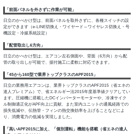
「前面パネルを外さずに作業が可能」
日立のかべかけ型は、前面パネルを取外さずに、各種スイッチの設
定ができます（e-LINE切換え・ワイヤード⇔ワイヤレス切換え・号
機設定・冷媒系統設定）
「配管取出し6方向」
日立のかべかけ型は、エアコン左右側面や、背面（6方向）から配
管の取り出しが可能で、据付施工に柔軟に対応できます。
「45から160型で業界トップクラスのAPF2015」
日立の業務用エアコンは、業界トップクラスのAPF2015（省エネの
達人プレミアム）で、省エネルギー法2015年度基準値クリアしてい
ます。圧縮機に搭載したDCインバーターモーターや、冷凍サイク
ル制御適正化がAPF向上に貢献、また室内ユニットの通風経路での
損失低減や、伝熱管・フィンの熱交換効率を上げることなどによ
り、消費電力の低減を実現しました。
「高いAPF2015に加え、「個別運転」機能を搭載（省エネの達人