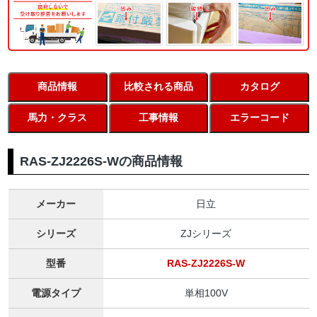
商品情報
比較される商品
カタログ
馬力・クラス
工事情報
エラーコード
RAS-ZJ2226S-Wの商品情報
メーカー
日立
シリーズ
ZJシリーズ
型番
RAS-ZJ2226S-W
電源タイプ
単相100V