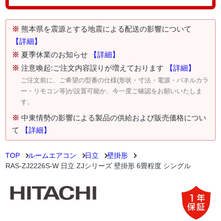
※
熊本県を震源とする地震による配送の影響について
【詳細】
※
夏季休業のお知らせ
【詳細】
※
注意喚起:ご注文内容誤りが増えております
【詳細】
ご注文前に、ご希望の型番の仕様(形状・寸法・電源・パネルカラ
ー・リモコン等)が設置可能か、今一度ご確認をお願いいたしま
す。
※
中東情勢の影響による製品の供給および販売価格につい
て
【詳細】
TOP
ルームエアコン
日立
壁掛形
RAS-ZJ2226S-W 日立 ZJシリーズ 壁掛形 6畳程度 シングル