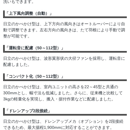
洗いもできます。
「上下風向調整（自動）」
日立のかべかけ型は、上下方向の風向きはオートルーバーにより自
動で調整できます。左右方向の風向きは、たて羽根により手動で調
整が可能です。
「運転音に配慮（50～112型）」
日立のかべかけ型は、波形翼形状の大径ファンを採用し、運転音に
配慮しました。
「コンパクト化（50～112型）」
日立のかべかけ型は、室内ユニットの高さを22～45型と共通の
300mmとし、幅寸法も低減しました。さらに、従来機と比較して
3kgの軽量化を実現し、搬入・据付作業などに配慮しました。
「ドレンアップ2段接続」
日立のかべかけ型は、ドレンアップメカ（オプション）を2段接続
できるため、最大揚程1,900mmに対応することができます。