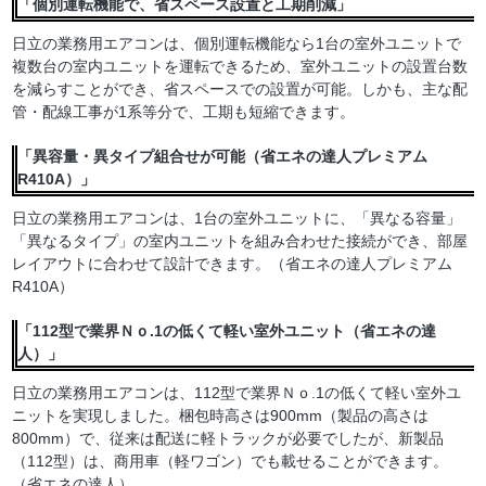
「個別運転機能で、省スペース設置と工期削減」
日立の業務用エアコンは、個別運転機能なら1台の室外ユニットで
複数台の室内ユニットを運転できるため、室外ユニットの設置台数
を減らすことができ、省スペースでの設置が可能。しかも、主な配
管・配線工事が1系等分で、工期も短縮できます。
「異容量・異タイプ組合せが可能（省エネの達人プレミアム
R410A）」
日立の業務用エアコンは、1台の室外ユニットに、「異なる容量」
「異なるタイプ」の室内ユニットを組み合わせた接続ができ、部屋
レイアウトに合わせて設計できます。（省エネの達人プレミアム
R410A）
「112型で業界Ｎｏ.1の低くて軽い室外ユニット（省エネの達
人）」
日立の業務用エアコンは、112型で業界Ｎｏ.1の低くて軽い室外ユ
ニットを実現しました。梱包時高さは900mm（製品の高さは
800mm）で、従来は配送に軽トラックが必要でしたが、新製品
（112型）は、商用車（軽ワゴン）でも載せることができます。
（省エネの達人）