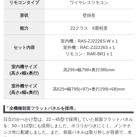
リモコンタイプ
ワイヤレスリモコン
形状
壁掛形
能力
22クラス 6畳程度
室内機：RAS-ZJ2226S-W x 1
セット内容
室外機：RAC-ZJ2226S x 1
リモコン：RAR-BR1 x 1
室内機サイズ
高295×幅798×奥行385mm
(高さx幅x奥行)
室外機サイズ
高629×幅799(+97)×奥行299(+68)mm
(高さx幅x奥行)
「全機種前面フラットパネルを採用」
日立のかべかけ型は、22～45型で採用していた前面フラットパネル
を、50～112型にも採用しました。ホコリがつきにくく、メンテナ
ンス性に配慮しました。また、前面パネルは取り外しが容易で、水