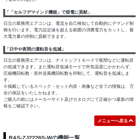
「「セルフデマインド機能」で節電に貢献」
日立の業務用エアコンは、電流を自己検知して自動的にデマンド制
御を行います。電力設定値を超える範囲の消費電力をカットし、最
大電力量の抑制に貢献できます。
「日中や夜間の運転音を低減」
日立の業務用エアコンは、ナイトシフトモードで夜間などに運転音
の低減できます。また運転音低減モードで外気温度にかかわらず、
圧縮機回転数・室外送風機回転数を抑制して、運転音を低減しま
す。
※掲載しているスペック・セット内容・画像など全ての情報は、万
全の保証をいたしかねます。
ご購入の前にはメーカーサイト及びカタログにて正確かつ最新の情
報をご確認下さい。
メニューへ戻る
RAS-ZJ2226S-Wの機能一覧