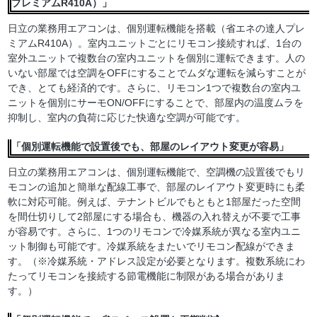
プレミアムR410A）」
日立の業務用エアコンは、個別運転機能を搭載（省エネの達人プレ
ミアムR410A）。室内ユニットごとにリモコン接続すれば、1台の
室外ユニットで複数台の室内ユニットを個別に運転できます。人の
いない部屋では空調をOFFにすることでムダな運転を減らすことが
でき、とても経済的です。さらに、リモコン1つで複数台の室内ユ
ニットを個別にサーモON/OFFにすることで、部屋内の温度ムラを
抑制し、室内の負荷に応じた快適な空調が可能です。
「個別運転機能で設置後でも、部屋のレイアウト変更が容易」
日立の業務用エアコンは、個別運転機能で、空調機の設置後でもリ
モコンの追加と簡単な配線工事で、部屋のレイアウト変更時にも柔
軟に対応可能。例えば、テナントビルでもともと1部屋だった空間
を間仕切りして2部屋にする場合も、機器の入れ替えが不要で工事
が容易です。さらに、1つのリモコンで冷媒系統が異なる室内ユニ
ット制御も可能です。冷媒系統をまたいでリモコン配線ができま
す。（※冷媒系統・アドレス設定が必要となります。複数系統にわ
たってリモコンを接続する節電機能に制限がある場合がありま
す。）