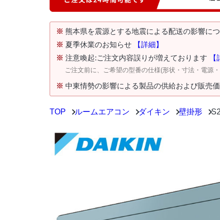
※
熊本県を震源とする地震による配送の影響に
※
夏季休業のお知らせ
【詳細】
※
注意喚起:ご注文内容誤りが増えております
【
ご注文前に、ご希望の型番の仕様(形状・寸法・電源
※
中東情勢の影響による製品の供給および販売
TOP
ルームエアコン
ダイキン
壁掛形
S