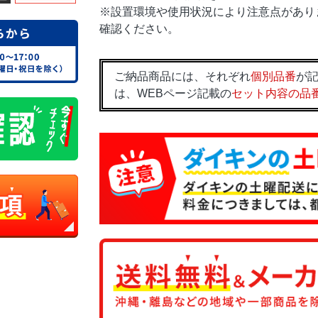
※設置環境や使用状況により注意点があり
確認ください。
ご納品商品には、それぞれ
個別品番
が記
は、WEBページ記載の
セット内容の品