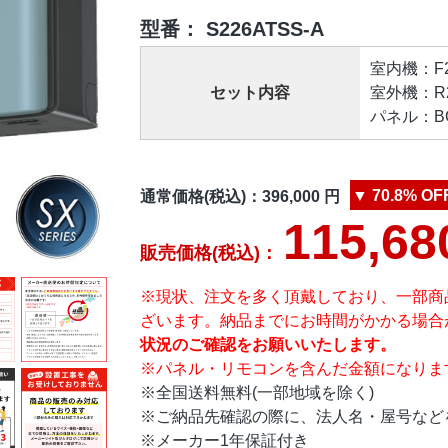
型番：
S226ATSS-A
室内機：F22
セット内容
室外機：R22
パネル：BCF
▼
70.8%
OF
通常価格(税込)：
396,000
円
115,68
販売価格(税込)：
※現状、注文を多く頂戴しており、一部商
ざいます。納品までにお時間がかかる場合
状況のご確認をお願いいたします。
※パネル・リモコンを含んだ金額になりま
※全国送料無料(一部地域を除く)
※ご納品先確認の際に、法人名・屋号など
※メーカー1年保証付き